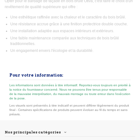
Opter pour le bardage de façade en bois brûlé Otiva, c'est faire le choix d'un
revêtement de qualité supérieure qui offre :
Une esthétique raffinée avec la chaleur et le caractère du bois brûlé.
Une résistance accrue grâce à une finition protectrice double couche.
Une installation adaptée aux espaces intérieurs et extérieurs.
Une faible maintenance comparée aux techniques de bois brûlé
traditionnelles.
Un engagement envers l'écologie et la durabilité.
Pour votre information:
Les informations sont données à titre informatif. Reportez-vous toujours en priorité à
la notice du fournisseur concerné. Nous ne pouvons être tenus pour responsable
de la mauvaise interprétation, du mauvais montage ou toute erreur dans l’exécution
de la pose.
Les visuels sont présentés à titre indicatif et peuvent différer légèrement du produit
final - Certaines spécifications de produits peuvent évoluer au fil du temps et sans
préavis.
Nos principales catégories