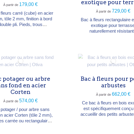
exotique pour terr
179,00 €
À partir de
729,00 €
À partir de
fleurs carré (cube) en acier
n, tôle 2 mm, finition à bord
Bac à fleurs rectangulaire 
double pli. Pieds, trous
exotique pour terrasse
cuation et fond surélevé (15
naturellement résistant
our un drainage parfait. 5
l'humidité, aux insectes e
ensions de 40×40×H40 à
champignons, sans entre
×120×H80 cm. Livré non
intensif. 3 largeurs : 120, 
dé, sur mesure possible.
200 cm, profondeur 50 
hauteur 57 cm. Combinabl
structurer un espace
 potager ou arbre
Bac à fleurs pour p
ans fond en acier
arbustes
Corten
662,00 €
À partir de
574,00 €
À partir de
Ce bac à fleurs en bois ex
est spécifiquement conçu
potager / pour arbre sans
accueillir des petits arbuste
en acier Corten (tôle 2 mm),
ou compositions florales s
s carrée ou rectangulaire.
terrasse ou dans un jard
Le fond ouvert facilite
Fabriqué en bois exoti
racinement et le drainage.