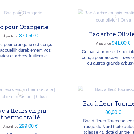
durable, il assure une exce
lusieurs dimensions de
résistance aux intempérie
0×H60 cm à 200×100×H60
l'humidité. Caractéristi
 Livré non oxydé (l'acier
techniques : Matériau : Bois
en se patine ensuite). Sur
exotique (bangkiraï, tal
c pour Orangerie
mesure possible.
cumaru,...
Bac arbre Olivi
379,50 €
À partir de
941,00 €
À partir de
c pour orangerie est conçu
 accueillir durablement vos
Ce bac à arbre est spécia
stes et arbres fruitiers en
conçu pour accueillir des ol
érieur. Fabriqué en Sapin
ou autres grands arbust
 du Nord, il bénéficie d'un
Fabriqué en bois exotique I
tement autoclave classe 4,
matériau offre une durabi
antissant une résistance
exceptionnelle et une gr
e à l'humidité et au contact
stabilité face aux intempé
c le sol. Caractéristiques
Caractéristiques techniqu
es : Essence : Sapin
Matériau : Bois exotique Ip
uge du Nord (traitement
Bac à fleur Tourn
haute résistance). Struct
autoclave)....
Sous-structure robuste
c à fleurs en pin
80,00 €
lambourdes...
thermo traité
Bac à fleurs Tournesol en
299,00 €
rouge du Nord traité auto
À partir de
(classe 4), doté d'un treill