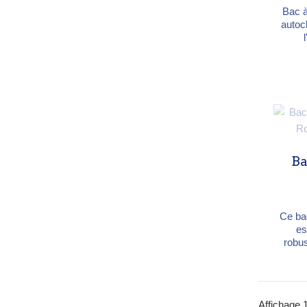
Bac à
autocl
nécess
+ clou
Dim
54,5 c
3
Ba
Ce bac
es
robu
vos e
épais
il of
la co
Affichage 1