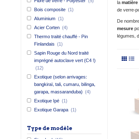
Fibre de verre - Polyester
(5)
la
matière
Bois composite
(1)
de verre-p
Aluminium
(1)
De nombr
Acier Corten
(4)
mesure
po
légumes, d
Thermo traité chauffé - Pin
Finlandais
(1)
Sapin Rouge du Nord traité
imprégné autoclave vert (C4 !)
(12)
Exotique (selon arrivages:
bangkiraï, tali, cumaru, bilinga,
garapa, massaranduba)
(4)
Exotique Ipé
(1)
Exotique Garapa
(1)
Type de modèle