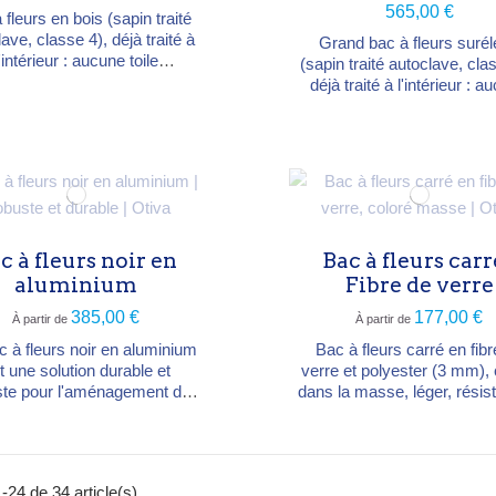
565,00 €
 fleurs en bois (sapin traité
ave, classe 4), déjà traité à
Grand bac à fleurs suré
l'intérieur : aucune toile
(sapin traité autoclave, cla
aire. Double fixation (colle
déjà traité à l'intérieur : 
s) pour une finition soignée.
toile nécessaire. Hauteu
ensions L 100 × P 70 × H
travail debout idéale pour c
m, profondeur intérieure 32-
de plus gros légumes (ch
5 cm, pieds de 10,5 cm.
carottes, laitues…). Dime
L 192,5 × P 70 × H 81 
profondeur intérieure 32-
pieds de 37,5 cm.
c à fleurs noir en
Bac à fleurs carr
aluminium
Fibre de verre
385,00 €
177,00 €
À partir de
À partir de
 à fleurs noir en aluminium
Bac à fleurs carré en fibr
t une solution durable et
verre et polyester (3 mm), 
ste pour l'aménagement de
dans la masse, léger, résis
xtérieurs. Conçu avec une
gel et aux UV. Angles mo
seur d'aluminium de 3 mm,
d'un seul bloc, finition à 
fre une résistance optimale à
double pli. Plusieurs dime
rrosion et aux intempéries,
(de 40×40×H40 à 120×12
-24 de 34 article(s)