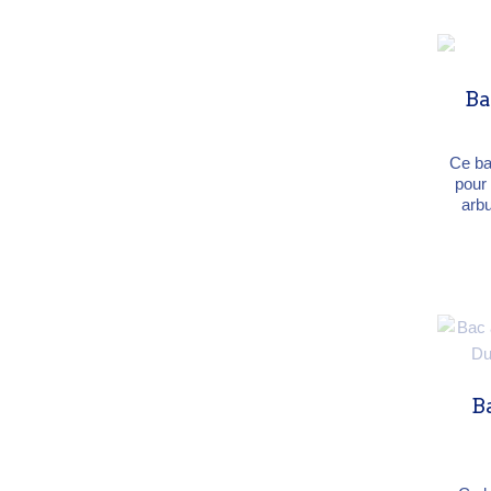
P
80×8
cm.
Cort
Ba
Ce ba
pour
arbu
ext
Rouge
trai
gar
élevé
ave
techniqu
Ro
Ba