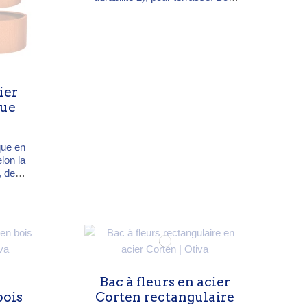
de 21 mm, vis en acier
inoxydable. Grise naturellement.
5 dimensions de 60×60×H57 à
140×140×H72 cm. Garantie 5
ans. Sur mesure possible.
ier
que
que en
lon la
e, des
antes.
120 cm
é non
ble.
Bac à fleurs en acier
bois
Corten rectangulaire