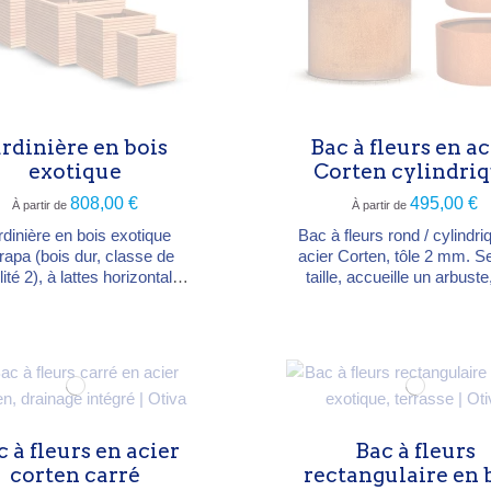
ardinière en bois
Bac à fleurs en ac
exotique
Corten cylindri
808,00 €
495,00 €
À partir de
À partir de
rdinière en bois exotique
Bac à fleurs rond / cylindri
apa (bois dur, classe de
acier Corten, tôle 2 mm. Se
lité 2), à lattes horizontales,
taille, accueille un arbust
 contemporain. Fixations en
graminées ou de petites pl
inoxydable, fond doublé d'un
Diamètres 60, 80, 100 ou 
le anti-racines. Livrée non
(hauteurs 60-80 cm). Livr
ée. Carrée ou rectangulaire,
oxydé, sur mesure possi
60×60×H60 à 200×50×H61
cm. Garantie 5 ans.
c à fleurs en acier
Bac à fleurs
corten carré
rectangulaire en 