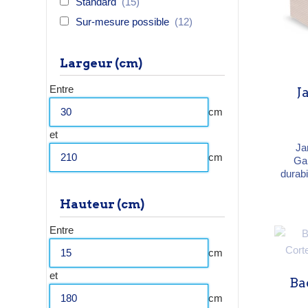
Standard
(15)
Sur-mesure possible
(12)
Largeur (cm)
Entre
J
cm
et
Ja
cm
Gar
durabi
style
acier 
Hauteur (cm)
voi
trait
Entre
de 
cm
et
Ba
cm