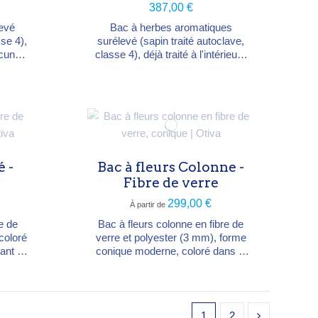
387,00 €
levé
Bac à herbes aromatiques
sse 4),
surélevé (sapin traité autoclave,
aucune
classe 4), déjà traité à l'intérieur :
r de
aucune toile nécessaire. Hauteur
ultiver
idéale pour une utilisation aisée.
oux,
Dimensions L 100 × P 70 × H 81
nsions
cm, profondeur intérieure 32-35
cm,
cm. À placer au jardin, sur la
35 cm,
terrasse ou le balcon.
é -
Bac à fleurs Colonne -
Fibre de verre
299,00 €
À partir de
e de
Bac à fleurs colonne en fibre de
coloré
verre et polyester (3 mm), forme
tant au
conique moderne, coloré dans la
ulés
masse. Angles moulés d'un seul
bord
bloc, fond légèrement surélevé
nsions
pour le drainage. 3 dimensions :
0×H120
Ø63×H52, Ø95×H70 ou
1
2