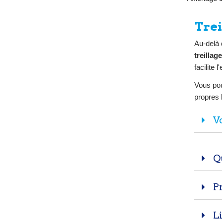
per
extér
L
Trei
d'év
Au-delà 
treillage
facilite l
Vous pou
propres 
Vo
Qu
Pr
Li