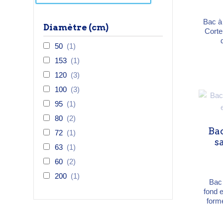
Bac à 
Diamètre (cm)
Corte
50
(1)
d'éva
mm) p
153
(1)
dim
120
(3)
120
oxy
100
(3)
95
(1)
80
(2)
Bac
72
(1)
s
63
(1)
60
(2)
200
(1)
Bac 
fond 
forme
l'en