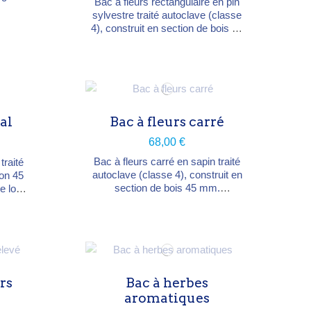
Bac à fleurs rectangulaire en pin
,5 cm
sylvestre traité autoclave (classe
s.
4), construit en section de bois 45
135,5
mm. Fourni monté ; bac de
protection PVC et treillages
disponibles séparément. 3
dimensions : 60×40×H31,
120×40×H31 ou 120×60×H38
cm.
al
Bac à fleurs carré
68,00 €
Bac à fleurs carré en sapin traité
traité
autoclave (classe 4), construit en
ion 45
section de bois 45 mm.
e long
Combinable avec les autres bacs
 plane
de la même gamme
in ou
(rectangulaire, hexagonal, mural).
43 × H
Dimensions 60 × 60 × H 38 cm.
c de
Bac de protection PVC et
on.
treillages disponibles
séparément.
rs
Bac à herbes
aromatiques