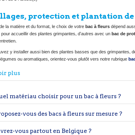
mettant une utilisation en
cm). Coloris blanc, anthra
ieur tout au long de l'année.
gris noir ou noir. Garantie 
e bac est doté de trous
llages, protection et plantation de 
acuation et de petits pieds,
surélevant...
de la matière et du format, le choix de votre
bac à fleurs
dépend aussi
pour accueillir des plantes grimpantes, d'autres avec un
bac de pro
'entretien.
vez y installer aussi bien des plantes basses que des grimpantes, de
légumes ou aromatiques, orientez-vous plutôt vers notre rubrique
ba
ir plus
el matériau choisir pour un bac à fleurs ?
oposez-vous des bacs à fleurs sur mesure ?
vrez-vous partout en Belgique ?