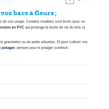
cite,
Ø120×H80 cm. Garantie 5 ans.
5 ans.
vos bacs à fleurs ;
 de son usage. Certains modèles sont livrés avec un
tection en PVC
qui prolonge la durée de vie du bois et
s graminées ou de petits arbustes. Et pour cultiver vos
c potager
, pensée pour le potager surélevé.