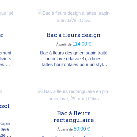
llente
naturellement. Nombreuses
s et à
dimensions de 60×60×H60 à
ques
200×50×H60 cm. Sur mesure
possible.
i,
er
Bac à fleurs design
114,00 €
À partir de
lement
Bac à fleurs design en sapin traité
iviers
autoclave (classe 4), à fines
es.
lattes horizontales pour un style
pé, ce
moderne et épuré. Plusieurs
lité
dimensions (de 50×50×50 à
ande
103×30×H93 cm). Coloris bois
ries.
naturel, noir ou blanc.
es :
é (très
esol
ure :
 en
Bac à fleurs
rectangulaire
 sapin
50,00 €
clave
À partir de
age à