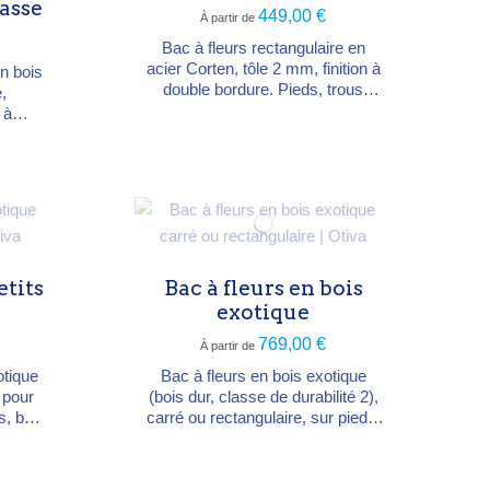
asse
449,00 €
À partir de
Bac à fleurs rectangulaire en
acier Corten, tôle 2 mm, finition à
en bois
double bordure. Pieds, trous
,
d'évacuation et fond surélevé (15
 à
mm) pour le drainage. Sert aussi
t aux
de séparateur d'espaces. 3
tien
largeurs : 120, 150 ou 200 cm, P
150 ou
50, H 60 cm. Livré non oxydé.
cm,
Garantie 5 ans.
e pour
.
etits
Bac à fleurs en bois
exotique
769,00 €
À partir de
otique
Bac à fleurs en bois exotique
 pour
(bois dur, classe de durabilité 2),
s, buis
carré ou rectangulaire, sur pieds.
ur une
Bois de 21 mm, fixations en acier
in.
inoxydable, fond doublé d'un voile
que
anti-racines. Non traité : grise