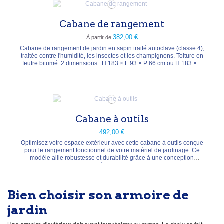
Cabane de rangement
382,00 €
À partir de
Cabane de rangement de jardin en sapin traité autoclave (classe 4),
traitée contre l'humidité, les insectes et les champignons. Toiture en
feutre bitumé. 2 dimensions : H 183 × L 93 × P 66 cm ou H 183 × L
100 × P 72 cm. Livrée en kit avec notice.
Cabane à outils
492,00 €
Optimisez votre espace extérieur avec cette cabane à outils conçue
pour le rangement fonctionnel de votre matériel de jardinage. Ce
modèle allie robustesse et durabilité grâce à une conception
technique rigoureuse. Matériau : Sapin Rouge du Nord haute
qualité. Traitement : Imprégnation autoclave classe 4 (C4) pour une
protection maximale contre...
Bien choisir son armoire de
jardin