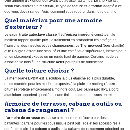
Une armoire d'extérieur doit avant tout résister au temps. Le choix se fait
selon trois critères : le
matériau
, le type de
toiture
et le
format
adapté à ce
que vous devez ranger. Voici comment vous repérer dans notre gamme.
Quel matériau pour une armoire
d'extérieur ?
Le
sapin traité autoclave classe 4
et l'
épicéa imprégné
constituent le
meilleur rapport qualité-prix : le traitement en profondeur les protège de
l'humidité, des insectes et des champignons. Le
Thermowood
(bois chauffé)
et le
Douglas
offrent une stabilité et une esthétique supérieures, idéales pour
un emplacement exposé ou un rendu haut de gamme. Certains modèles
associent le bois à une structure
acier
pour plus de robustesse.
Quelle toiture choisir ?
La
membrane EPDM
est la solution la plus étanche et la plus durable,
recommandée pour les modèles exposés à la pluie. Le
roofing (feutre
bitumé)
protège efficacement à moindre coût. Les
panneaux HPL
à bord
aluminium apportent quant à eux une finition moderne et sans entretien.
Armoire de terrasse, cabane à outils ou
cabane de rangement ?
L'
armoire de terrasse
est basse à mi-hauteur et s'ouvre par des portes
battantes : parfaite pour les coussins, le petit outillage et les accessoires à
portée de main. La
cabane à outils
et la
cabane de rangement
adoptent un