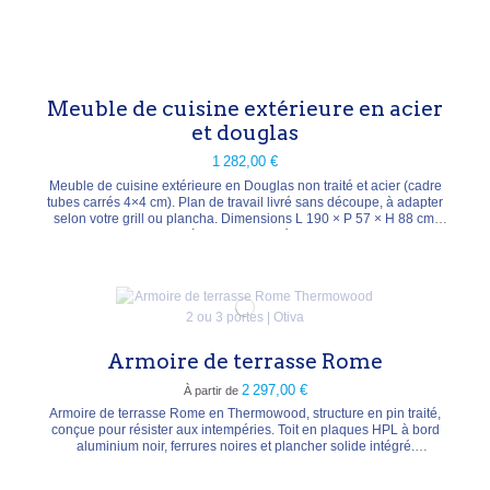
Meuble de cuisine extérieure en acier
et douglas
1 282,00 €
Meuble de cuisine extérieure en Douglas non traité et acier (cadre
tubes carrés 4×4 cm). Plan de travail livré sans découpe, à adapter
selon votre grill ou plancha. Dimensions L 190 × P 57 × H 88 cm,
poids 50 kg. Fermeture à aimant, poignées et roulettes pivotantes.
Livré en kit.
Armoire de terrasse Rome
2 297,00 €
À partir de
Armoire de terrasse Rome en Thermowood, structure en pin traité,
conçue pour résister aux intempéries. Toit en plaques HPL à bord
aluminium noir, ferrures noires et plancher solide intégré.
Disponible en 2 portes, 2 portes XL ou 3 portes (de L 174 × P 95 × H
125 cm à L 254 × P 95 cm). Pour outils, coussins et jouets.