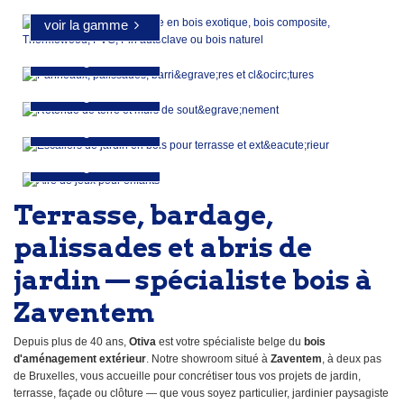
ET BARRIÈRES
voir la gamme
RETENUE DE TERRE
voir la gamme
ESCALIERS DE JARDIN
voir la gamme
AIRES DE JEUX
voir la gamme
voir la gamme
Terrasse, bardage,
palissades et abris de
jardin — spécialiste bois à
Zaventem
Depuis plus de 40 ans,
Otiva
est votre spécialiste belge du
bois
d'aménagement extérieur
. Notre showroom situé à
Zaventem
, à deux pas
de Bruxelles, vous accueille pour concrétiser tous vos projets de jardin,
terrasse, façade ou clôture — que vous soyez particulier, jardinier paysagiste