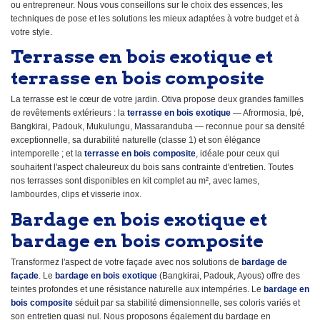
ou entrepreneur. Nous vous conseillons sur le choix des essences, les
techniques de pose et les solutions les mieux adaptées à votre budget et à
votre style.
Terrasse en bois exotique et
terrasse en bois composite
La terrasse est le cœur de votre jardin. Otiva propose deux grandes familles
de revêtements extérieurs : la
terrasse en bois exotique
— Afrormosia, Ipé,
Bangkirai, Padouk, Mukulungu, Massaranduba — reconnue pour sa densité
exceptionnelle, sa durabilité naturelle (classe 1) et son élégance
intemporelle ; et la
terrasse en bois composite
, idéale pour ceux qui
souhaitent l'aspect chaleureux du bois sans contrainte d'entretien. Toutes
nos terrasses sont disponibles en kit complet au m², avec lames,
lambourdes, clips et visserie inox.
Bardage en bois exotique et
bardage en bois composite
Transformez l'aspect de votre façade avec nos solutions de
bardage de
façade
. Le
bardage en bois exotique
(Bangkirai, Padouk, Ayous) offre des
teintes profondes et une résistance naturelle aux intempéries. Le
bardage en
bois composite
séduit par sa stabilité dimensionnelle, ses coloris variés et
son entretien quasi nul. Nous proposons également du bardage en