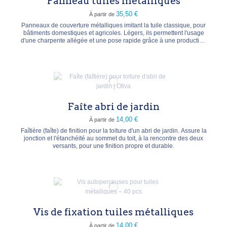
Panneau tuiles métalliques
35,50 €
À partir de
Panneaux de couverture métalliques imitant la tuile classique, pour
bâtiments domestiques et agricoles. Légers, ils permettent l'usage
d'une charpente allégée et une pose rapide grâce à une production
aux dimensions de votre toiture. Pente de toit minimale de 8° ; pose
d'un feutre de toiture en sous-couche conseillée contre la
condensation et l'humidité.
Faîte abri de jardin
14,00 €
À partir de
Faîtière (faîte) de finition pour la toiture d'un abri de jardin. Assure la
jonction et l'étanchéité au sommet du toit, à la rencontre des deux
versants, pour une finition propre et durable.
Vis de fixation tuiles métalliques
14,00 €
À partir de