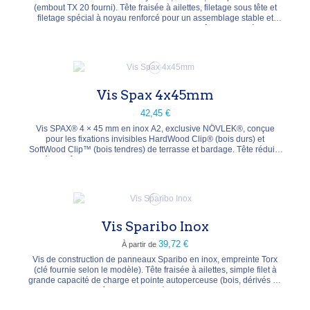
(embout TX 20 fourni). Tête fraisée à ailettes, filetage sous tête et
filetage spécial à noyau renforcé pour un assemblage stable et
durable. Trois longueurs : 50, 60 et 70 mm. Boîte de 200 pièces (≈
35 vis/m²). Pré-perçage conseillé dans les bois durs.
Vis Spax 4x45mm
42,45 €
Vis SPAX® 4 × 45 mm en inox A2, exclusive NÖVLEK®, conçue
pour les fixations invisibles HardWood Clip® (bois durs) et
SoftWood Clip™ (bois tendres) de terrasse et bardage. Tête réduite
fraisée, revêtement antifriction et pointe CUT limitant le fendillement.
Évaluée conforme à la norme NF DTU 51.4 (avec HardWood Clip®).
Boîte de 100 pièces avec embout...
Vis Sparibo Inox
39,72 €
À partir de
Vis de construction de panneaux Sparibo en inox, empreinte Torx
(clé fournie selon le modèle). Tête fraisée à ailettes, simple filet à
grande capacité de charge et pointe autoperceuse (bois, dérivés du
bois, aluminium et tôle acier). Diamètres 4, 5 et 6 mm, longueurs de
35 à 120 mm.