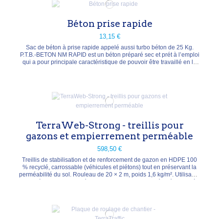
Béton prise rapide
13,15 €
Sac de béton à prise rapide appelé aussi turbo béton de 25 Kg.
P.T.B.-BETON NM RAPID est un béton préparé sec et prét à l’emploi
qui a pour principale caractéristique de pouvoir être travaillé en le
versant dans de l’eau sans mélanger. P.T.B.-BETON NM RAPID est
constitué de ciment, de sables quartzeux sélectionnés, de gravier et
d’additifsde haute...
TerraWeb-Strong - treillis pour
gazons et empierrement perméable
598,50 €
Treillis de stabilisation et de renforcement de gazon en HDPE 100
% recyclé, carrossable (véhicules et piétons) tout en préservant la
perméabilité du sol. Rouleau de 20 × 2 m, poids 1,6 kg/m². Utilisable
jusqu'à 5 % de pente, résistance au glissement améliorée jusqu'à
97 %. Pour parkings engazonnés, campings et sites événementiels.
Pose sans terrassement.