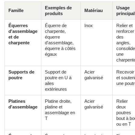
Exemples de
Usage
Famille
Matériau
produits
principal
Équerres
Équerre de
Inox
Relier et
d'assemblage
charpente,
renforcer
et de
équerre
des
charpente
d'assemblage,
angles,
équerre à côtés
consolide
égaux
une
charpent
Supports de
Support de
Acier
Recevoir
poutre
poutre en U à
galvanisé
et souteni
ailes
une pout
extérieures
Platines
Platine droite,
Acier
Relier
d'assemblage
platine et
galvanisé
deux
assemblage en
poutres
T
bout à bo
ou en T