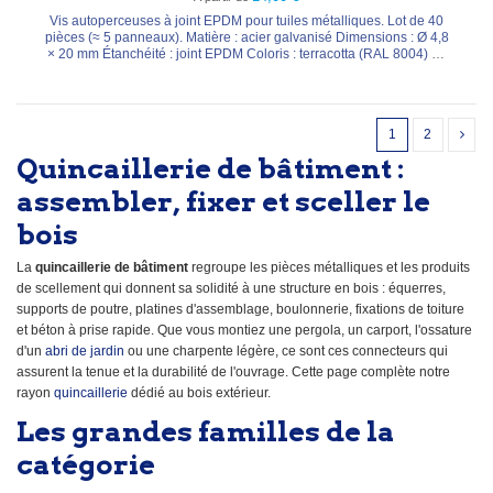
Vis autoperceuses à joint EPDM pour tuiles métalliques. Lot de 40
pièces (≈ 5 panneaux). Matière : acier galvanisé Dimensions : Ø 4,8
× 20 mm Étanchéité : joint EPDM Coloris : terracotta (RAL 8004) ou
ardoise (RAL 7016)
1
2
Quincaillerie de bâtiment :
assembler, fixer et sceller le
bois
La
quincaillerie de bâtiment
regroupe les pièces métalliques et les produits
de scellement qui donnent sa solidité à une structure en bois : équerres,
supports de poutre, platines d'assemblage, boulonnerie, fixations de toiture
et béton à prise rapide. Que vous montiez une pergola, un carport, l'ossature
d'un
abri de jardin
ou une charpente légère, ce sont ces connecteurs qui
assurent la tenue et la durabilité de l'ouvrage. Cette page complète notre
rayon
quincaillerie
dédié au bois extérieur.
Les grandes familles de la
catégorie