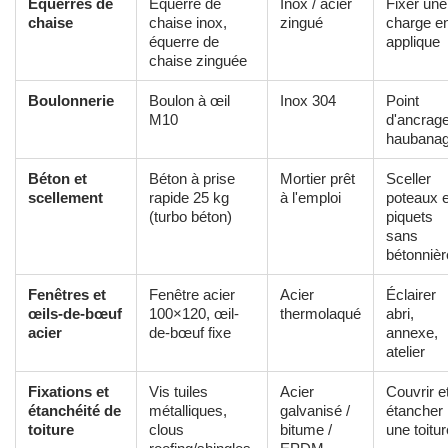
Équerres de
Équerre de
Inox / acier
Fixer une
chaise
chaise inox,
zingué
charge e
équerre de
applique
chaise zinguée
Boulonnerie
Boulon à œil
Inox 304
Point
M10
d'ancrage
haubana
Béton et
Béton à prise
Mortier prêt
Sceller
scellement
rapide 25 kg
à l'emploi
poteaux e
(turbo béton)
piquets
sans
bétonnièr
Fenêtres et
Fenêtre acier
Acier
Éclairer
œils-de-bœuf
100×120, œil-
thermolaqué
abri,
acier
de-bœuf fixe
annexe,
atelier
Fixations et
Vis tuiles
Acier
Couvrir e
étanchéité de
métalliques,
galvanisé /
étancher
toiture
clous
bitume /
une toitur