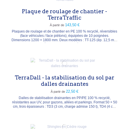
Plaque de roulage de chantier -
TerraTraffic
143,50 €
À partir de
Plaques de roulage et de chantier en PE 100 % recyclé, réversibles
(face véhicules / face piétons), équipées de 10 poignées.
Dimensions 1200 × 1800 mm. Deux modèles : TT-125 (ép. 12,5 mm,
27 kg, charge jusqu'à 45 t/m²) et TT-200 (ép. 20 mm, 37 kg, charge
jusqu'à 72 t/m²). Protègent pelouses et chemins d'accès, créent des
parkings temporaires. Pose sans...
TerraDall - la stabilisation du sol par
dalles drainantes
22,50 €
À partir de
Dalles de stabilisation drainantes en PP/PE 100 % recyclé,
résistantes aux UV, pour gazons, allées et parkings. Format 50 × 50
cm, trois épaisseurs : TD3 (3 cm, charge admise 150 t), TD4 (4 cm,
250 t), TD5 (5 cm, 450 t). Système de croisillons maintenant les
dalles pendant le remplissage (gazon ou gravier), sans couche
praticable supplémentaire. Prix au m².