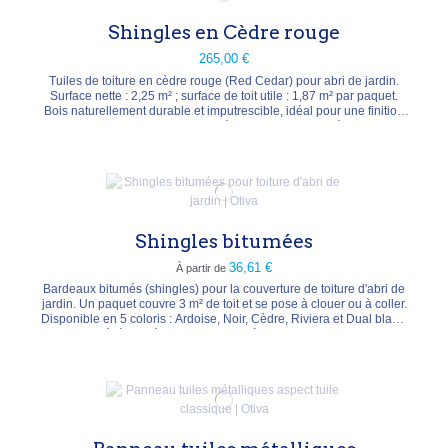
Shingles en Cèdre rouge
265,00 €
Tuiles de toiture en cèdre rouge (Red Cedar) pour abri de jardin.
Surface nette : 2,25 m² ; surface de toit utile : 1,87 m² par paquet.
Bois naturellement durable et imputrescible, idéal pour une finition
de toiture authentique et résistante aux intempéries.
Shingles bitumées
36,61 €
À partir de
Bardeaux bitumés (shingles) pour la couverture de toiture d'abri de
jardin. Un paquet couvre 3 m² de toit et se pose à clouer ou à coller.
Disponible en 5 coloris : Ardoise, Noir, Cèdre, Riviera et Dual black.
Solution légère et étanche pour toits à faible et moyenne pente.