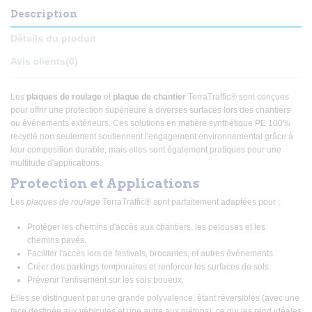
Description
Détails du produit
Avis clients
(0)
Les
plaques de roulage
et
plaque de chantier
TerraTraffic® sont conçues
pour offrir une protection supérieure à diverses surfaces lors des chantiers
ou événements extérieurs. Ces solutions en matière synthétique PE 100%
recyclé non seulement soutiennent l'engagement environnemental grâce à
leur composition durable, mais elles sont également pratiques pour une
multitude d'applications.
Protection et Applications
Les
plaques de roulage
TerraTraffic® sont parfaitement adaptées pour :
Protéger les chemins d'accès aux chantiers, les pelouses et les
chemins pavés.
Faciliter l'accès lors de festivals, brocantes, et autres évènements.
Créer des parkings temporaires et renforcer les surfaces de sols.
Prévenir l'enlisement sur les sols boueux.
Elles se distinguent par une grande polyvalence, étant réversibles (avec une
face destinée aux véhicules et une autre aux piétons), ce qui les rend idéales