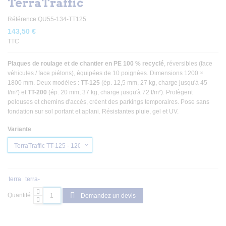
TerraTraffic
Référence
QU55-134-TT125
143,50 €
TTC
Plaques de roulage et de chantier en PE 100 % recyclé
, réversibles (face
véhicules / face piétons), équipées de 10 poignées. Dimensions 1200 ×
1800 mm. Deux modèles :
TT-125
(ép. 12,5 mm, 27 kg, charge jusqu'à 45
t/m²) et
TT-200
(ép. 20 mm, 37 kg, charge jusqu'à 72 t/m²). Protègent
pelouses et chemins d'accès, créent des parkings temporaires. Pose sans
fondation sur sol portant et aplani. Résistantes pluie, gel et UV.
Variante
terra
terra-
Quantité:
Demandez un devis