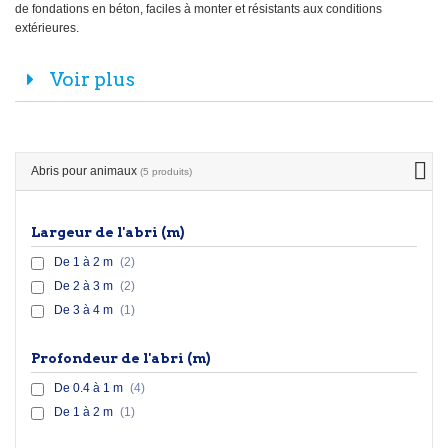
de fondations en béton, faciles à monter et résistants aux conditions
extérieures.
Voir plus
Abris pour animaux
(5 produits)
Largeur de l'abri (m)
De 1 à 2 m
(2)
De 2 à 3 m
(2)
De 3 à 4 m
(1)
Profondeur de l'abri (m)
De 0.4 à 1 m
(4)
De 1 à 2 m
(1)