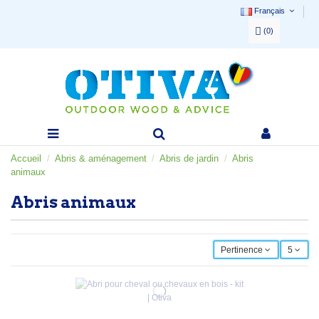
Français
(
0
)
Accueil
Abris & aménagement
Abris de jardin
Abris
animaux
Abris animaux
Pertinence
5