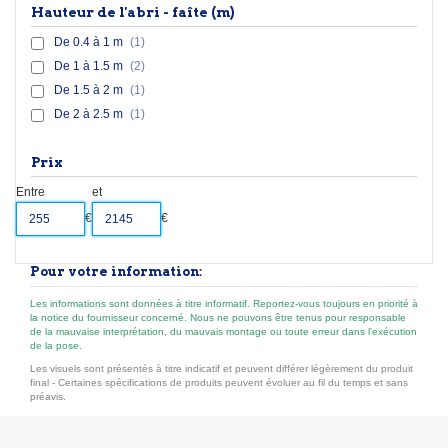
Hauteur de l'abri - faîte (m)
De 0.4 à 1 m
(1)
De 1 à 1.5 m
(2)
De 1.5 à 2 m
(1)
De 2 à 2.5 m
(1)
Prix
Entre
et
€
€
Pour votre information:
Les informations sont données à titre informatif. Reportez-vous toujours en priorité à
la notice du fournisseur concerné. Nous ne pouvons être tenus pour responsable
de la mauvaise interprétation, du mauvais montage ou toute erreur dans l’exécution
de la pose.
Les visuels sont présentés à titre indicatif et peuvent différer légèrement du produit
final - Certaines spécifications de produits peuvent évoluer au fil du temps et sans
préavis.