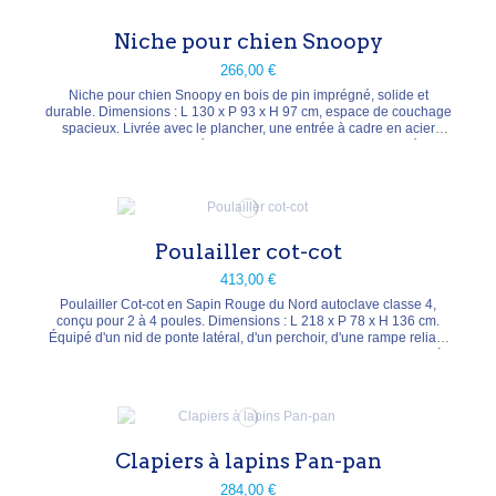
Niche pour chien Snoopy
266,00 €
Niche pour chien Snoopy en bois de pin imprégné, solide et
durable. Dimensions : L 130 x P 93 x H 97 cm, espace de couchage
spacieux. Livrée avec le plancher, une entrée à cadre en acier
inoxydable et le matériel de fixation. Toit en feutre bitumé
imperméable. Poids : 70 kg. Livrée en kit.
Poulailler cot-cot
413,00 €
Poulailler Cot-cot en Sapin Rouge du Nord autoclave classe 4,
conçu pour 2 à 4 poules. Dimensions : L 218 x P 78 x H 136 cm.
Équipé d'un nid de ponte latéral, d'un perchoir, d'une rampe reliant
les deux niveaux et d'un grillage en fer pour la ventilation. Porte à
loquet, toit en feutre bitumé. Poids : 60 kg. Livré en kit.
Clapiers à lapins Pan-pan
284,00 €