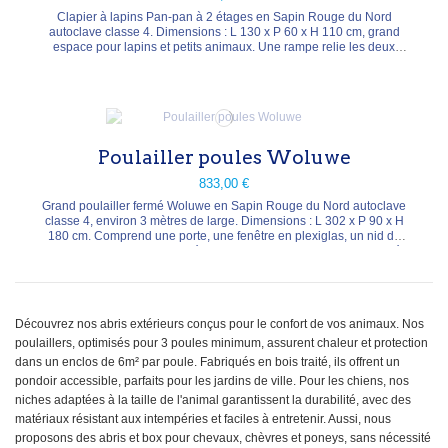
Clapier à lapins Pan-pan à 2 étages en Sapin Rouge du Nord
autoclave classe 4. Dimensions : L 130 x P 60 x H 110 cm, grand
espace pour lapins et petits animaux. Une rampe relie les deux
étages, le grillage en fil de fer assure la ventilation et la porte se
verrouille par verrou à loquet glissant. Toit en feutre bitumé. Poids :
75 kg. Livré en kit.
Poulailler poules Woluwe
833,00 €
Grand poulailler fermé Woluwe en Sapin Rouge du Nord autoclave
classe 4, environ 3 mètres de large. Dimensions : L 302 x P 90 x H
180 cm. Comprend une porte, une fenêtre en plexiglas, un nid de
ponte, un perchoir et le matériel de montage. Toit en feutre bitumé.
Poids : 90 kg. Livré en kit.
Découvrez nos abris extérieurs conçus pour le confort de vos animaux. Nos
poulaillers, optimisés pour 3 poules minimum, assurent chaleur et protection
dans un enclos de 6m² par poule. Fabriqués en bois traité, ils offrent un
pondoir accessible, parfaits pour les jardins de ville. Pour les chiens, nos
niches adaptées à la taille de l'animal garantissent la durabilité, avec des
matériaux résistant aux intempéries et faciles à entretenir. Aussi, nous
proposons des abris et box pour chevaux, chèvres et poneys, sans nécessité