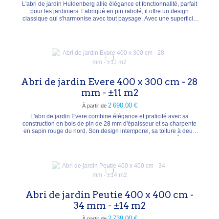
L'abri de jardin Huldenberg allie élégance et fonctionnalité, parfait
pour les jardiniers. Fabriqué en pin raboté, il offre un design
classique qui s'harmonise avec tout paysage. Avec une superficie
de 10,7 m² et des murs de 34 mm, il permet de stocker outils et
équipements tout en les protégeant des intempéries grâce à son toit
en bardeaux. Les portes...
Abri de jardin Evere 400 x 300 cm - 28
mm - ±11 m2
2 690,00 €
À partir de
L'abri de jardin Evere combine élégance et praticité avec sa
construction en bois de pin de 28 mm d'épaisseur et sa charpente
en sapin rouge du nord. Son design intemporel, sa toiture à deux
versants avec shingles, ses doubles portes et ses deux fenêtres en
verre de 4 mm d'épaisseur, offrent à la fois style, fonctionnalité et un
espace spacieux baigné de...
Abri de jardin Peutie 400 x 400 cm -
34 mm - ±14 m2
2 739,00 €
À partir de