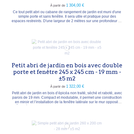
1 304,00 €
À partir de
Ce tout petit abri ou cabane de rangement de jardin est muni d'une
simple porte et sans fenêtre. Il sera utile et pratique pour des
espaces restreints. D'une largeur de 2 mètres sur une profondeur de
1,55 mètre et une hauteur de faite de ± 217 cm.
Petit abri de jardin en bois avec double
porte et fenêtre 245 x 245 cm - 19 mm -
±5 m2
1 322,00 €
À partir de
Petit abri de jardin en bois d’épicéa non traité, séché et raboté, avec
parois de 19 mm. Compact et modulable, il permet une construction
en miroir et l’installation de la fenêtre latérale sur le mur opposé.
Équipé d’une double porte avec vitrage simple 3 mm, il offre un
accès pratique et lumineux. Son toit double pente (Apex) assure
une bonne évacuation...