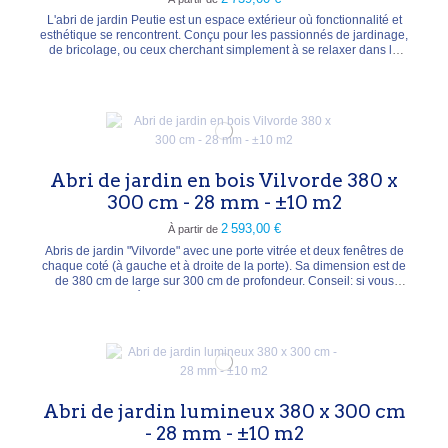
L'abri de jardin Peutie est un espace extérieur où fonctionnalité et
esthétique se rencontrent. Conçu pour les passionnés de jardinage,
de bricolage, ou ceux cherchant simplement à se relaxer dans la
nature, cet abri se distingue par sa construction en bois massif de
pin de haute qualité. Son design intemporel et sa solide
construction, avec des...
Abri de jardin en bois Vilvorde 380 x
300 cm - 28 mm - ±10 m2
2 593,00 €
À partir de
Abris de jardin "Vilvorde" avec une porte vitrée et deux fenêtres de
chaque coté (à gauche et à droite de la porte). Sa dimension est de
de 380 cm de large sur 300 cm de profondeur. Conseil: si vous
utilisez des profilés de panneaux toiture, nous vous conseillons de
commander également les planches de rives larges. La couleur des
planches de gouttière...
Abri de jardin lumineux 380 x 300 cm
- 28 mm - ±10 m2