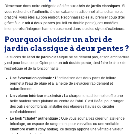
Bienvenue dans notre catégorie dédiée aux
abris de jardin classiques
. Si
vous recherchez l'authenticité d'un cabanon traditionnel alliant charme et
praticité, vous êtes au bon endroit. Reconnaissables au premier coup d'œil
grâce à leur
toit à deux pentes
(ou toit en double pente), ces modèles
intemporels s'intègrent harmonieusement dans tous les styles d'extérieurs.
Pourquoi choisir un abri de
jardin classique à deux pentes ?
Le succès de l'
abri de jardin classique
ne se dément pas, et son architecture
y est pour beaucoup. Opter pour un
toit double pente
, c'est faire le choix de
l'esthétique et de la fonctionnalité :
Une évacuation optimale :
L'inclinaison des deux pans de toiture
permet à l'eau de pluie et à la neige de s'évacuer rapidement et
naturellement.
Un volume intérieur maximisé :
La charpente traditionnelle offre une
belle hauteur sous plafond au centre de l'abri. C'est l'idéal pour ranger
des outils encombrants, installer des étagères hautes ou circuler
confortablement.
Le look "chalet" authentique :
Que vous souhaitiez créer un atelier de
bricolage, un espace de rangement pour vos vélos ou une véritable
chambre d’amis (tiny house)
, ce design apporte une véritable valeur