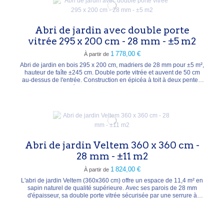
Abri de jardin avec double porte
vitrée 295 x 200 cm - 28 mm - ±5 m2
1 778,00 €
À partir de
Abri de jardin en bois 295 x 200 cm, madriers de 28 mm pour ±5 m²,
hauteur de faîte ±245 cm. Double porte vitrée et auvent de 50 cm
au-dessus de l'entrée. Construction en épicéa à toit à deux pentes,
format compact idéal pour le rangement des outils de jardin et du
mobilier. Lasure de protection à appliquer après montage.
Abri de jardin Veltem 360 x 360 cm -
28 mm - ±11 m2
1 824,00 €
À partir de
L'abri de jardin Veltem (360x360 cm) offre un espace de 11,4 m² en
sapin naturel de qualité supérieure. Avec ses parois de 28 mm
d'épaisseur, sa double porte vitrée sécurisée par une serrure à
cylindre et sa fenêtre fixe, il combine esthétique et fonctionnalité.
Surface intérieure : 11,4 m² Épaisseur bois : 28 mm (bois séché et
raboté)...