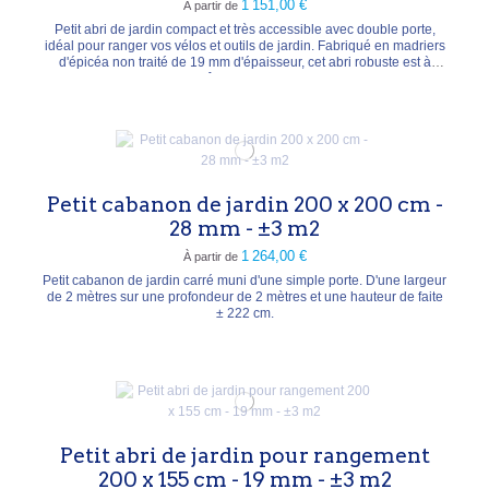
1 151,00 €
À partir de
Petit abri de jardin compact et très accessible avec double porte,
idéal pour ranger vos vélos et outils de jardin. Fabriqué en madriers
d'épicéa non traité de 19 mm d'épaisseur, cet abri robuste est à
personnaliser selon vos goûts. Surface : 3,3 m² (Dimensions : 260 x
150 cm) Matériau : Épicéa de haute qualité, séché et raboté...
Petit cabanon de jardin 200 x 200 cm -
28 mm - ±3 m2
1 264,00 €
À partir de
Petit cabanon de jardin carré muni d'une simple porte. D'une largeur
de 2 mètres sur une profondeur de 2 mètres et une hauteur de faite
± 222 cm.
Petit abri de jardin pour rangement
200 x 155 cm - 19 mm - ±3 m2