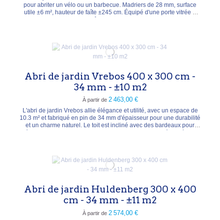
pour abriter un vélo ou un barbecue. Madriers de 28 mm, surface
utile ±6 m², hauteur de faîte ±245 cm. Équipé d'une porte vitrée à
simple battant, d'une fenêtre ouvrante et d'un toit en shingles.
Construction en sapin à toit à deux pentes. Lasure de protection à
appliquer après livraison.
Abri de jardin Vrebos 400 x 300 cm -
34 mm - ±10 m2
2 463,00 €
À partir de
L'abri de jardin Vrebos allie élégance et utilité, avec un espace de
10.3 m² et fabriqué en pin de 34 mm d'épaisseur pour une durabilité
et un charme naturel. Le toit est incliné avec des bardeaux pour
l'évacuation de l'eau. Les portes doubles avec verre sécurisé de 4
mm offrent un accès sécurisé à un intérieur spacieux, idéal pour le
rangement ou comme...
Abri de jardin Huldenberg 300 x 400
cm - 34 mm - ±11 m2
2 574,00 €
À partir de