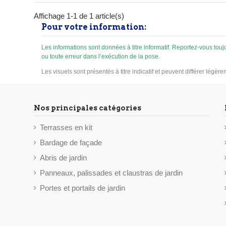
de préférence à l'ombre Alternative durable au
composteur en plastique
Affichage 1-1 de 1 article(s)
Pour votre information:
Les informations sont données à titre informatif. Reportez-vous to
ou toute erreur dans l’exécution de la pose.
Les visuels sont présentés à titre indicatif et peuvent différer légèr
Nos principales catégories
Terrasses en kit
Bardage de façade
Abris de jardin
Panneaux, palissades et claustras de jardin
Portes et portails de jardin