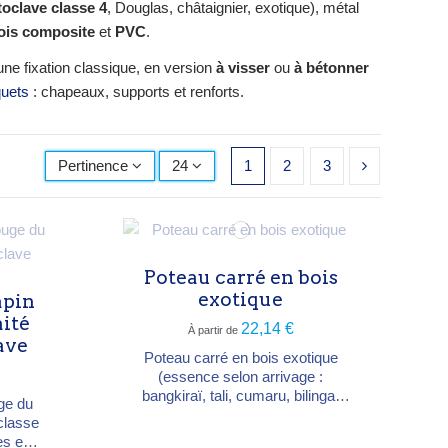
oclave classe 4
, Douglas, châtaignier, exotique), métal
ois composite
et
PVC
.
ne fixation classique, en version
à visser
ou
à bétonner
quets
: chapeaux, supports et renforts.
Pertinence
24
1
2
3
Poteau carré en bois
exotique
apin
aité
22,14 €
À partir de
ave
Poteau carré en bois exotique
(essence selon arrivage :
bangkiraï, tali, cumaru, bilinga,
ge du
garapa ou massaranduba), pour
(classe
clôtures et structures de terrasse.
es et