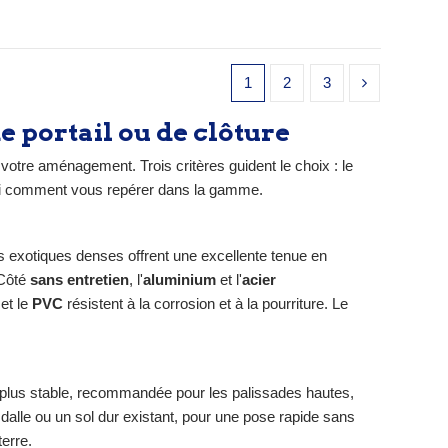
90 à 95
cm. Acier galvanisé à chaud et
imale
thermolaqué pour une résistance
ques
durable à la corrosion. Un poteau
est équipé de deux gonds
1
2
3
ition
recevant les vis à œillet du
e
portillon ; l'autre dispose d'une
pose :
découpe pour le pêne demi-tour
e portail ou de clôture
latine
et le pêne dormant, assurant le...
votre aménagement. Trois critères guident le choix : le
ci comment vous repérer dans la gamme.
 exotiques denses offrent une excellente tenue en
 Côté
sans entretien
, l'
aluminium
et l'
acier
et le
PVC
résistent à la corrosion et à la pourriture. Le
la plus stable, recommandée pour les palissades hautes,
 dalle ou un sol dur existant, pour une pose rapide sans
erre.