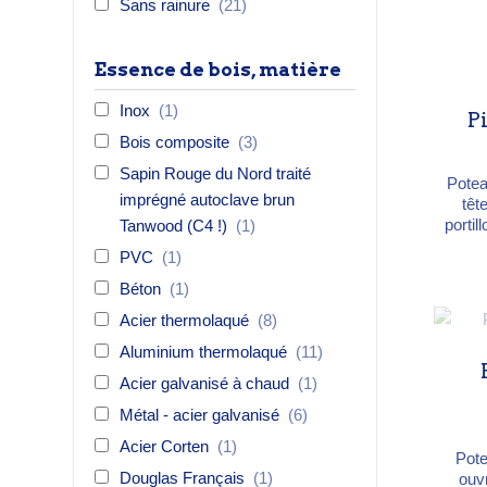
Sans rainure
(21)
Essence de bois, matière
Inox
(1)
P
Bois composite
(3)
Sapin Rouge du Nord traité
Potea
imprégné autoclave brun
têt
portil
Tanwood (C4 !)
(1)
chêne
PVC
(1)
Nord a
exot
Béton
(1)
cm, 
Acier thermolaqué
(8)
Aluminium thermolaqué
(11)
Acier galvanisé à chaud
(1)
Métal - acier galvanisé
(6)
Acier Corten
(1)
Pote
Douglas Français
(1)
ouvr