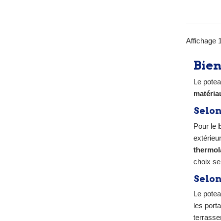
bat
vis
bé
Color
Affichage 1
ou a
des
ve
Bien
disp
Le potea
matéria
Selon
Pour le
extérieu
thermol
choix se 
Selon
Le pote
les port
terrasse