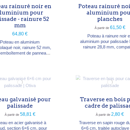
cm Section : 9 × 9 cm ou 12
au rainuré noir en
Poteau rainuré no
×...
luminium pour
aluminium pou
issade - rainure 52
planches
mm
61,50 €
À partir de
64,80 €
Poteau à rainure noir 
aluminium pour palissade 
Poteau en aluminium
rainure 28,8 mm, compat
olaqué noir, rainure 52 mm,
planches 28 mm. Montage
l'emboîtement de panneaux
vis, design moderne et du
lissade. Montage sans vis,
 de poteau intermédiaire ou
tière : aluminium
olaqué — coloris noir RAL
Dimensions 2700 × 65 × 60
— poids 4 kg Rainure 52
our panneaux à emboîter)
apeau aluminium inclus
eau galvanisé pour
Traverse en bois 
palissade
cadre de palissa
58,81 €
2,80 €
À partir de
À partir de
eau en acier galvanisé à
Traverse en sapin rouge d
ud, section 6×6 cm, pour
6×6 cm, traitée autoclave 