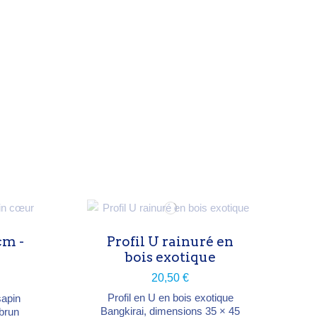
Matière : bois exotique dense,
ste et
naturellement durable Sections
7×7, 9×9, 12×12 et 14×14 cm
 vert
Hauteurs de 180 à 360 cm
, 9×9,
Usages : clôture, ossature de
rs de
terrasse, élément structurel de
450
jardin
x
es
cm -
Profil U rainuré en
bois exotique
20,50 €
Profil en U en bois exotique
sapin
Bangkirai, dimensions 35 × 45
brun