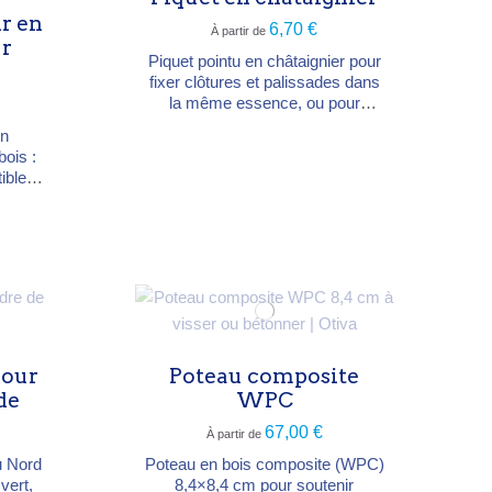
planches 28 mm) Chapeau
ir en
6,70 €
À partir de
aluminium inclus
r
Piquet pointu en châtaignier pour
fixer clôtures et palissades dans
la même essence, ou pour
tuteurer des arbres. Essence :
en
châtaignier, naturellement durable
bois :
Diamètres 8-10 et 10-12 cm
ible
Hauteurs 150, 180, 200, 250, 300
 sans
et 350 cm Extrémité pointue pour
rable.
une mise en terre directe
pour
Poteau composite
de
WPC
67,00 €
À partir de
u Nord
Poteau en bois composite (WPC)
vert,
8,4×8,4 cm pour soutenir