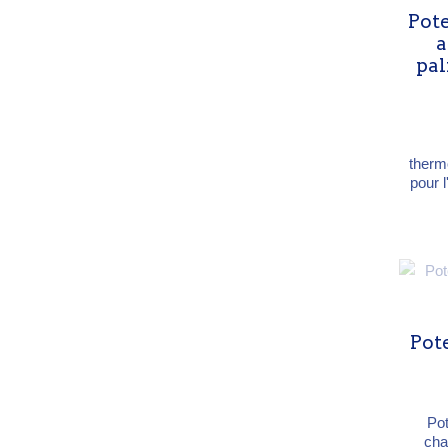
: 270 
Pote
a
pal
therm
pour 
de pa
sert
de fin. Ma
therm
9005 
mm 
mm (p
Ch
Pot
Pot
cha