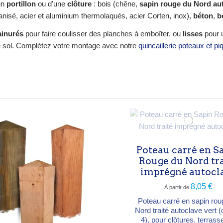
un
portillon
ou d'une
clôture
: bois (chêne,
sapin rouge du Nord aut
vanisé, acier et aluminium thermolaqués, acier Corten, inox),
béton
,
b
ainurés
pour faire coulisser des planches à emboîter, ou
lisses
pour u
e sol. Complétez votre montage avec notre
quincaillerie poteaux et pi
Poteau carré en S
Rouge du Nord tr
imprégné autocl
8,05 €
À partir de
Poteau carré en sapin rou
Nord traité autoclave vert 
4), pour clôtures, terrass