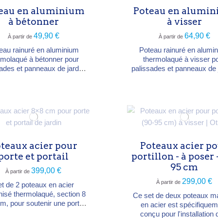
atine rouille se forme à l'air...
eau en aluminium
Poteau en alumi
à bétonner
à visser
49,90 €
64,90 €
À partir de
À partir de
eau rainuré en aluminium
Poteau rainuré en alumi
rmolaqué à bétonner pour
thermolaqué à visser p
ades et panneaux de jardin.
palissades et panneaux de 
et insensible à la corrosion,
Fixation au sol par ancra
hapeau inclus. Poteau
cheviller, chapeau inclus. 
ermédiaire 7,3×6,6 cm ou
intermédiaire 7,3×6,6 c
teau de coin 7,2×7,2 cm
poteau de coin 7,2×7,2
ble de 75° à 180°. Hauteurs
réglable de 75° à 180°. Ha
40 ou 298 cm. Anthracite (≈
105 ou 192,5 cm. Anthraci
 7015) ou argenté (≈ RAL
RAL 7015) ou argenté (≈
7042).
7042).
teaux acier pour
Poteaux acier p
porte et portail
portillon - à poser 
95 cm
399,00 €
À partir de
299,00 €
À partir de
t de 2 poteaux en acier
nisé thermolaqué, section 8
Ce set de deux poteaux m
m, pour soutenir une porte
en acier est spécifique
ple ou un portail (double
conçu pour l'installation 