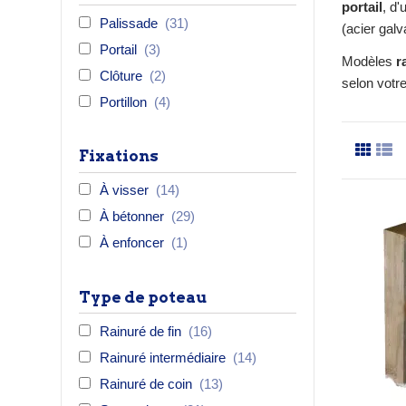
portail
, d'
Palissade
(31)
(acier gal
Portail
(3)
Modèles
r
Clôture
(2)
selon votr
Portillon
(4)
Fixations
À visser
(14)
À bétonner
(29)
À enfoncer
(1)
Type de poteau
Rainuré de fin
(16)
Rainuré intermédiaire
(14)
Rainuré de coin
(13)