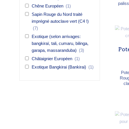
palis
Chêne Européen
(1)
structu
Sapin Rouge du Nord traité
Dougl
Sect
imprégné autoclave vert (C4 !)
300 
(7)
rabo
kg/m³ Bois résineux au gr
Exotique (selon arrivages:
bangkiraï, tali, cumaru, bilinga,
na
Pot
garapa, massaranduba)
(3)
Châtaignier Européen
(1)
Exotique Bangkirai (Bankirai)
(1)
Pote
Roug
cl
l'
rain
p
séparat
Sap
kg/m
champ