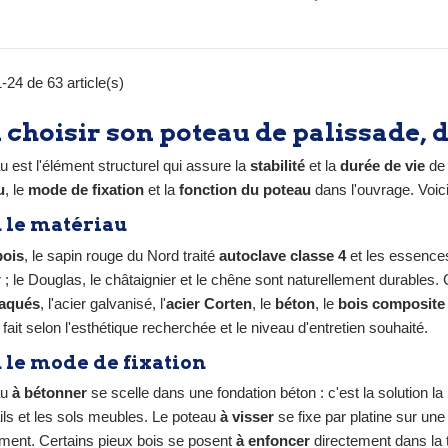
tant) de jardin. Version à
portillon d'une hauteur de 
ser (hauteur 195 cm) ou à
cm, avec une largeur max
tonner (hauteur 255 cm).
de 120 cm. Caractéristi
is anthracite (≈ RAL 7015)
techniques : Matériau : Acier
-24 de 63 article(s)
rgenté (≈ RAL 7042). Pour
galvanisé à chaud avec fin
 raisons de résistance, la
peinture par poudrag
rsion à visser n'est pas
(thermolaquage). Type de 
 choisir son poteau de palissade, d
onible pour les portails à...
À visser (plaque de base/p
soudée de 20 x 13...
u est l'élément structurel qui assure la
stabilité
et la
durée de vie
de 
u
, le
mode de fixation
et la
fonction du poteau
dans l'ouvrage. Voi
 le matériau
bois
, le sapin rouge du Nord traité
autoclave classe 4
et les essences
r ; le Douglas, le châtaignier et le chêne sont naturellement durables.
aqués
, l'acier galvanisé, l'
acier Corten
, le
béton
, le
bois composite
fait selon l'esthétique recherchée et le niveau d'entretien souhaité.
 le mode de fixation
au
à bétonner
se scelle dans une fondation béton : c'est la solution 
ails et les sols meubles. Le poteau
à visser
se fixe par platine sur une
ment. Certains pieux bois se posent
à enfoncer
directement dans la t