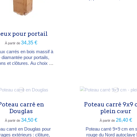
structures de jardin. Robu
peu d'entretien. Essence : sapin
rouge du Nord, autoclave
classe 4 Sections 5×5, 7×7
12x12 et 14×14 cm Hauteu
ieux pour portail
180 à 420 cm Densité ±
kg/m³ — résistant au
34,35 €
À partir de
intempéries et parasit
ux carrés en bois massif à
e diamantée pour portails,
lons et clôtures. Au choix en
 européen, sapin rouge du
utoclave (classe 4) ou bois
ique. Sections 12, 15 et 17
hauteurs de 180 à 300 cm.
Poteau carré en
Poteau carré 9x9 
Douglas
plein cœur
34,50 €
26,40 €
À partir de
À partir de
au carré en Douglas pour
Poteau carré 9×9 cm en 
ages extérieurs : clôture,
rouge du Nord autoclave 