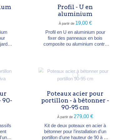
sans ancrage chimique.
nium
Profil - U en
aluminium
19,00 €
À partir de
nium
Profil en U en aluminium pour
our
fixer des panneaux en bois
jardin.
composite ou aluminium contre
ges à
un mur, un poteau, un portail ou
Poteau
un abri voiture. Permet
m ou
d'économiser un poteau en
 cm
finition latérale. Section 4×3,5 cm,
uteurs
longueurs 105, 192 ou 238 cm.
te (≈
Anthracite (≈ RAL 7015) ou
 RAL
argenté (≈ RAL 7042).
our
Poteaux acier pour
- 90-
portillon - à bétonner -
90-95 cm
279,00 €
À partir de
assifs
Kit de deux poteaux en acier à
ment
bétonner pour l'installation d'un
d'un
portillon d'une hauteur de 90 à 95