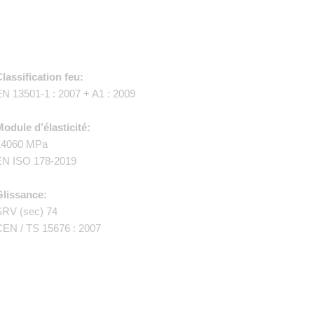
lassification feu:
N 13501-1 : 2007 + A1 : 2009
odule d’élasticité:
14060 MPa
EN ISO 178-2019
Glissance:
SRV (sec) 74
EN / TS 15676 : 2007