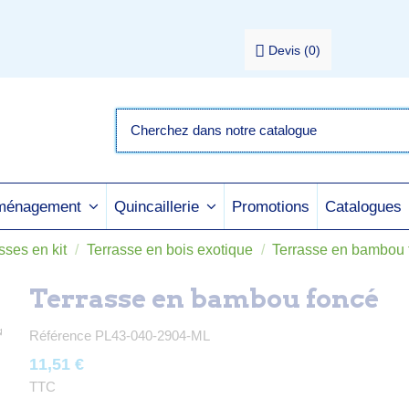
Devis
(
0
)
Promotions
Catalogues
aménagement
Quincaillerie
sses en kit
Terrasse en bois exotique
Terrasse en bambou 
Terrasse en bambou foncé
Référence
PL43-040-2904-ML
11,51 €
TTC