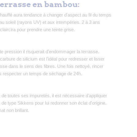
 terrasse en bambou:
auffé aura tendance à changer d'aspect au fil du temps
au soleil (rayons UV) et aux intempéries. 2 à 3 ans
'éclaircira pour prendre une teinte grise.
ute pression il risquerait d'endommager la terrasse.
 carbure de silicium est l'idéal pour redresser et lisser
asse dans le sens des fibres. Une fois nettoyé, rincer
is respecter un temps de séchage de 24h.
 de toutes ses impuretés, il est nécessaire d'appliquer
de type Sikkens pour lui redonner son éclat d'origine.
at non brillant.