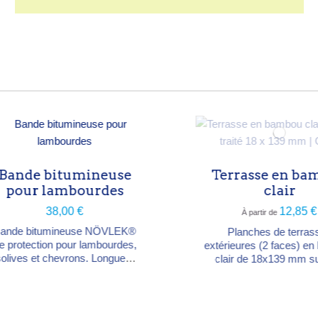
ande bitumineuse
pour lambourdes
38,00 €
de bitumineuse NÖVLEK®
rotection pour lambourdes,
ives et chevrons. Longueur
, largeur 80 mm, épaisseur
 mm (≈ 6 m² de terrasse).
e un joint d'étanchéité bois
re bois, évite les remontées