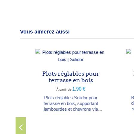
Vous aimerez aussi
Plots réglables pour
B
s
terrasse en bois
1,90 €
À partir de
Ban
Plots réglables Solidor pour
de p
terrasse en bois, supportant
n
sol
lambourdes et chevrons via
ure
20 m
autobloquant. Six plages de
2,4
hauteur : 2,3–3,5 / 3,5–5 / 5–8 /
Cré
8–11 / 11–14 / 14–17 cm,
is
cont
surélevables jusqu'à 1 m avec