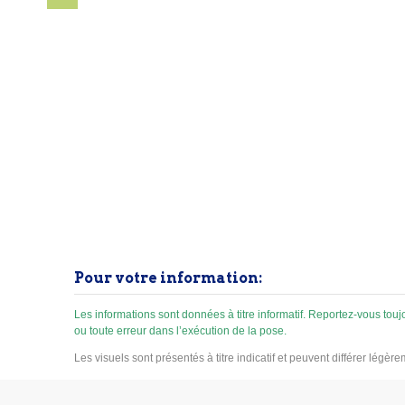
d'h
rallonges. Capacité jusqu'à 2
aux
eaux
400 kg/m², surface d'appui >
et
fis
300 cm². Plastique recyclé,
a
fabriqué en Belgique. Drainant,
isolant phonique, disponible en...
.
Pour votre information:
Les informations sont données à titre informatif. Reportez-vous to
ou toute erreur dans l’exécution de la pose.
Les visuels sont présentés à titre indicatif et peuvent différer légèr