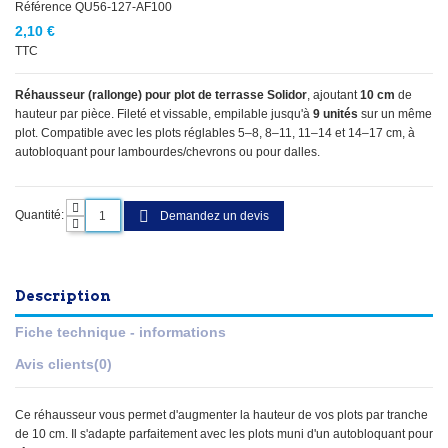
Référence
QU56-127-AF100
2,10 €
TTC
Réhausseur (rallonge) pour plot de terrasse Solidor
, ajoutant
10 cm
de
hauteur par pièce. Fileté et vissable, empilable jusqu'à
9 unités
sur un même
plot. Compatible avec les plots réglables 5–8, 8–11, 11–14 et 14–17 cm, à
autobloquant pour lambourdes/chevrons ou pour dalles.
Quantité:
Demandez un devis
Description
Fiche technique - informations
Avis clients
(0)
Ce réhausseur vous permet d'augmenter la hauteur de vos plots par tranche
de 10 cm. Il s'adapte parfaitement avec les plots muni d'un autobloquant pour