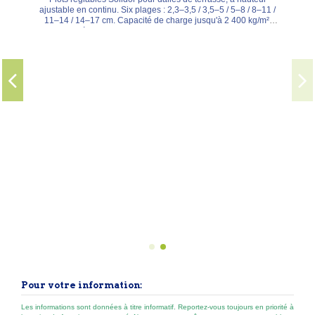
Plots pour dalle de terrasse
2,70 €
À partir de
Plots réglables Solidor pour dalles de terrasse, à hauteur
ajustable en continu. Six plages : 2,3–3,5 / 3,5–5 / 5–8 / 8–11 /
11–14 / 14–17 cm. Capacité de charge jusqu'à 2 400 kg/m².
Plaquettes à largeur de joint 2 mm (C2/4T), 3 mm (C3/4T) ou 6
mm (C6/4T). Pose sur gravier stabilisé, chape ou béton, à 40–
60 cm d'entraxe. Joints ouverts drainants.
Pour votre information:
Les informations sont données à titre informatif. Reportez-vous toujours en priorité à