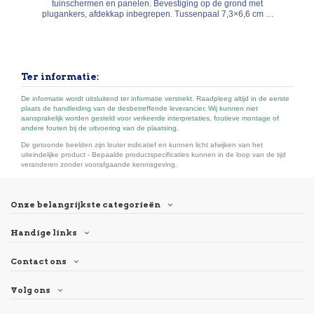
tuinschermen en panelen. Bevestiging op de grond met
plugankers, afdekkap inbegrepen. Tussenpaal 7,3×6,6 cm of
hoekpaal 7,2×7,2 cm, regelbaar van 75° tot 180°. Hoogtes 105
of 192,5 cm. Antraciet (≈ RAL 7015) of zilver (≈ RAL 7042).
Ter informatie:
De informatie wordt uitsluitend ter informatie verstrekt. Raadpleeg altijd in de eerste
plaats de handleiding van de desbetreffende leverancier. Wij kunnen niet
aansprakelijk worden gesteld voor verkeerde interpretaties, foutieve montage of
andere fouten bij de uitvoering van de plaatsing.
De getoonde beelden zijn louter indicatief en kunnen licht afwijken van het
uiteindelijke product - Bepaalde productspecificaties kunnen in de loop van de tijd
veranderen zonder voorafgaande kennisgeving.
Onze belangrijkste categorieën
Handige links
Contact ons
Volg ons