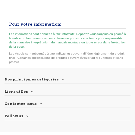
poteau de coin 7,2×7,2 cm réglable de 75° à 180°. Hauteurs
105 ou 192,5 cm. Anthracite (≈ RAL 7015) ou argenté (≈ RAL
7042).
Pour votre information:
Les informations sont données à titre informatif. Reportez-vous toujours en priorité à
la notice du fournisseur concerné. Nous ne pouvons être tenus pour responsable
de la mauvaise interprétation, du mauvais montage ou toute erreur dans l’exécution
de la pose.
Les visuels sont présentés à titre indicatif et peuvent différer légèrement du produit
final - Certaines spécifications de produits peuvent évoluer au fil du temps et sans
préavis.
Nos principales catégories
Liens utiles
Contactez-nous
Follow us