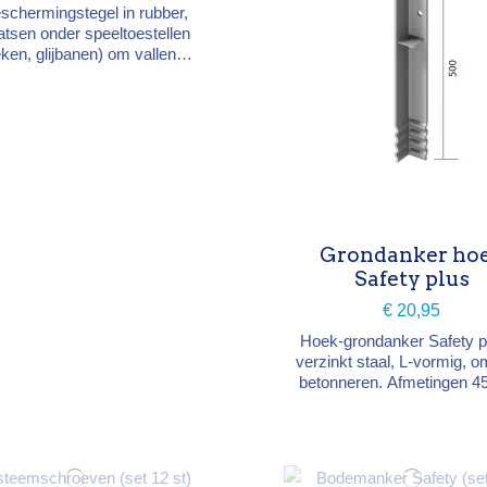
schermingstegel in rubber,
aatsen onder speeltoestellen
eken, glijbanen) om vallen te
empen en een propere
grond te bieden. Formaat 50
cm, verkrijgbaar in 3 diktes:
25, 30 of 45 mm. Voor
buitengebruik.
Grondanker ho
Safety plus
€ 20,95
Hoek-grondanker Safety pl
verzinkt staal, L-vormig, om
betonneren. Afmetingen 4
× 500 mm. Zorgt voor 
stabiele bevestiging v
speelpalen en hoekconstru