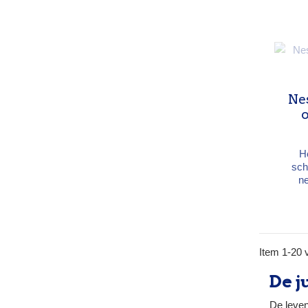
Af
gewi
ki
Ne
H
sch
n
scha
Roe
kog
Con
spee
Item 1-20 v
De j
De leven