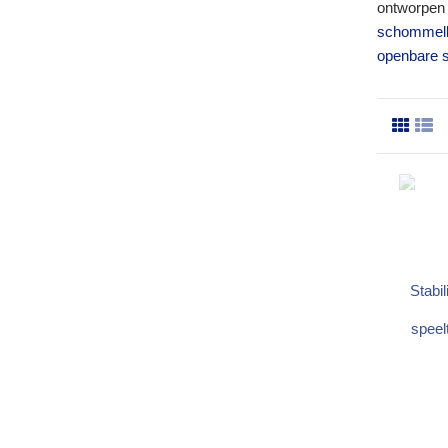
ontworpen 
schommelb
openbare s
Stabil
speel
te ve
In 