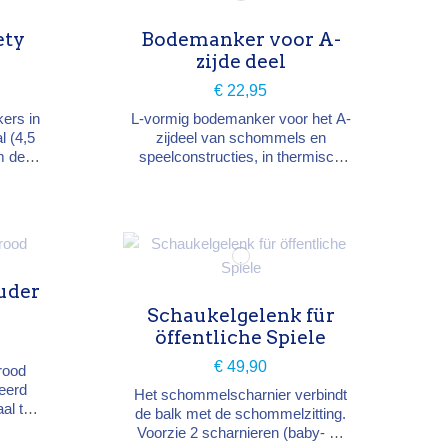
ety
Bodemanker voor A-
zijde deel
€ 22,95
ers in
L-vormig bodemanker voor het A-
l (4,5
zijdeel van schommels en
m de
speelconstructies, in thermisch
stevig
verzinkt staal (6 mm), om in te
0 cm.
betonneren. Afmetingen 7 × 4 ×
ellen
51 cm (B×D×H), schroeven en
jaar.
kapjes inbegrepen. Voorzie 2
ankers per A-steun. Geschikt
voor speeltoestellen (3-14 jaar).
uder
Schaukelgelenk für
öffentliche Spiele
€ 49,90
rood
eerd
Het schommelscharnier verbindt
aal te
de balk met de schommelzitting.
en hun
Voorzie 2 scharnieren (baby- en
H × B ×