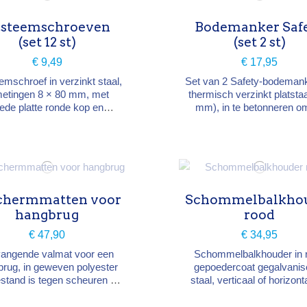
steemschroeven
Bodemanker Saf
(set 12 st)
(set 2 st)
€ 9,49
€ 17,95
mschroef in verzinkt staal,
Set van 2 Safety-bodemank
metingen 8 × 80 mm, met
thermisch verzinkt platstaa
ede platte ronde kop en
mm), in te betonneren o
ciale draad voor een hoge
palen van een speeltoren 
tbaarheid. Voor de montage
te verankeren. Hoogte 4
 bouwpakketten: reken 4
Ontworpen voor speeltoest
roeven per systeembalk.
voor kinderen van 3 tot 14 
Verpakking: 12 stuks.
chermmatten voor
Schommelbalkho
hangbrug
rood
€ 47,90
€ 34,95
vangende valmat voor een
Schommelbalkhouder in 
rug, in geweven polyester
gepoedercoat gegalvanis
estand is tegen scheuren en
staal, verticaal of horizont
invloeden, bekleed met pvc
monteren op speeltorens 
 extra uv-gestabiliseerd.
uitbreidingen. Afmetingen 