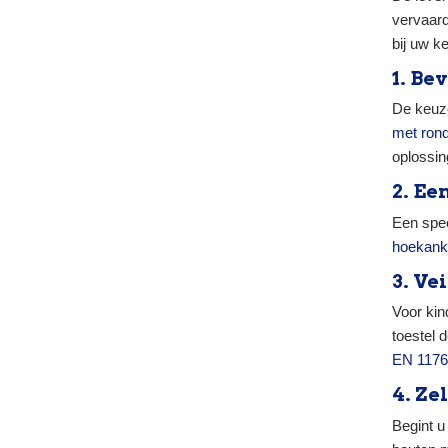
vervaard
bij uw k
1. Be
De keuze
met ron
oplossin
2. Ee
Een spee
hoekank
3. Ve
Voor ki
toestel
EN 1176
4. Ze
Begint u