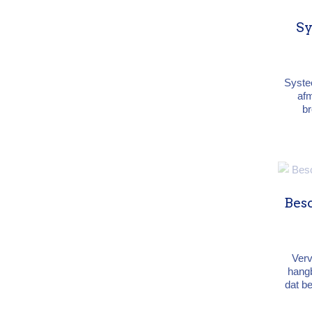
Sy
Systee
af
br
spe
belas
van
sch
Bes
Ver
hangb
dat b
weers
en