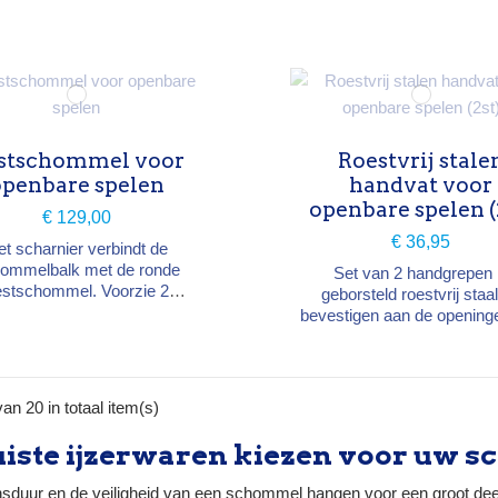
metingen: 90 × 157 cm,
D 320 × 103 × 80 mm, gew
cht 1,4 kg. Geschikt voor
kg. Bevestigingsschroe
nderen van 3 tot 14 jaar.
inbegrepen. Ontworpen 
kinderen van 3 tot 14 ja
stschommel voor
Roestvrij stale
openbare spelen
handvat voor
openbare spelen (
€ 129,00
€ 36,95
et scharnier verbindt de
ommelbalk met de ronde
Set van 2 handgrepen 
estschommel. Voorzie 2
geborsteld roestvrij staal
rnieren per nestschommel.
bevestigen aan de opening
stvrij staal Met 2 dubbele
de leuning als hulp bij op
ellagers Gewicht: 1,5 kg
afstappen. Geborsteld roestvrij
form EN 1176 (openbare
staal Afmetingen: 37 × 8 ×
ltuinen) Kinderen van 3 tot
Bevestigingsschroev
an 20 in totaal item(s)
14 jaar
inbegrepen Gewicht: 0,7
Conform EN 1176 (open
uiste ijzerwaren kiezen voor uw 
speeltuinen) Kinderen van 
14 jaar
sduur en de veiligheid van een schommel hangen voor een groot deel a