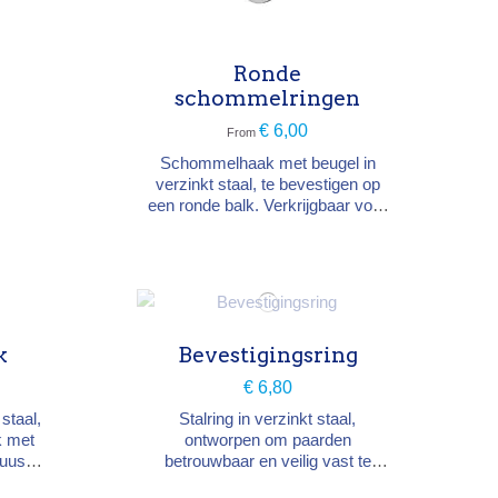
Ronde
schommelringen
€ 6,00
From
Schommelhaak met beugel in
verzinkt staal, te bevestigen op
een ronde balk. Verkrijgbaar voor
balk met diameter 10 of 12 cm.
k
Bevestigingsring
€ 6,80
staal,
Stalring in verzinkt staal,
k met
ontworpen om paarden
buuste
betrouwbaar en veilig vast te
om een
binden tijdens het roskammen,