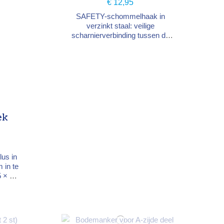
€ 12,95
SAFETY-schommelhaak in
verzinkt staal: veilige
scharnierverbinding tussen de
schommelbalk en de schommel.
Harp met veiligheidsschroef en
kunststof lager en borgpennen.
Voor een balk van max. 12 cm
dik. Afmetingen 7 × 3,6 × 22 cm.
Ontworpen voor kinderen van 3
tot 14 jaar.
ek
us in
 in te
5 × 45
een
an
cties.