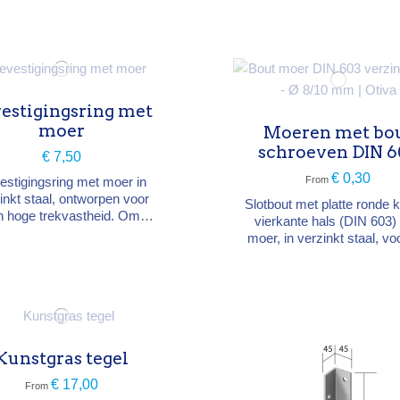
zitje of toestel op te han
m. Stevige bevestiging om
een zitje op te hangen.
estigingsring met
moer
Moeren met bo
schroeven DIN 6
€ 7,50
€ 0,30
estigingsring met moer in
From
inkt staal, ontworpen voor
Slotbout met platte ronde 
n hoge trekvastheid. Om
vierkante hals (DIN 603)
wen, kettingen, riemen of
moer, in verzinkt staal, vo
ls stevig te verankeren op
verbinden van palen e
schillende ondergronden.
houtconstructies (pergol
schommels,
schommelportieken). Verkri
in Ø 8 of 10 mm, lengtes va
14 cm. Per stuk of per 100
Kunstgras tegel
€ 17,00
From