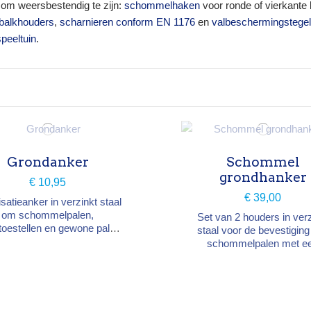
om weersbestendig te zijn:
schommelhaken
voor ronde of vierkante
alkhouders
,
scharnieren conform EN 1176
en
valbeschermingstege
peeltuin
.
Grondanker
Schommel
grondhanker
€ 10,95
€ 39,00
isatieanker in verzinkt staal
om schommelpalen,
Set van 2 houders in verz
toestellen en gewone palen
staal voor de bevestiging
rstevigen en te stabiliseren.
schommelpalen met e
te betonneren in de grond.
diameter van 10 cm. Hoog
cm. Zorgt voor een stab
verankering van de struct