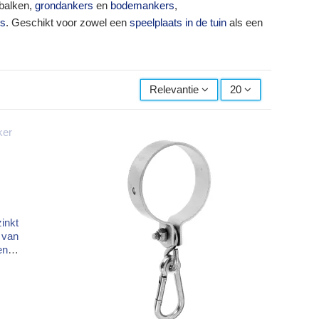
 balken,
grondankers
en
bodemankers
,
ls
. Geschikt voor zowel een
speelplaats in de tuin
als een
Relevantie
20
inkt
 van
en
te 60
iele
uur.