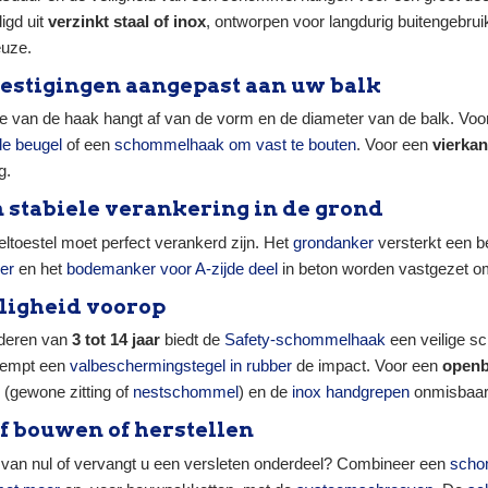
igd uit
verzinkt staal of inox
, ontworpen voor langdurig buitengebru
euze.
vestigingen aangepast aan uw balk
 van de haak hangt af van de vorm en de diameter van de balk. Vo
de beugel
of een
schommelhaak om vast te bouten
. Voor een
vierkan
g.
n stabiele verankering in de grond
ltoestel moet perfect verankerd zijn. Het
grondanker
versterkt een be
er
en het
bodemanker voor A-zijde deel
in beton worden vastgezet om
iligheid voorop
nderen van
3 tot 14 jaar
biedt de
Safety-schommelhaak
een veilige sc
 dempt een
valbeschermingstegel in rubber
de impact. Voor een
openb
(gewone zitting of
nestschommel
) en de
inox handgrepen
onmisbaar
lf bouwen of herstellen
 van nul of vervangt u een versleten onderdeel? Combineer een
scho