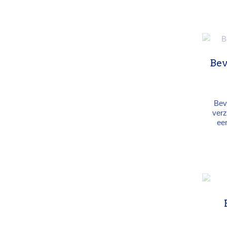
9 c
Bev
Bev
verz
ee
tou
kabe
ver