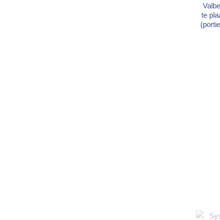
Valbe
te pl
(porti
d
onder
× 50 