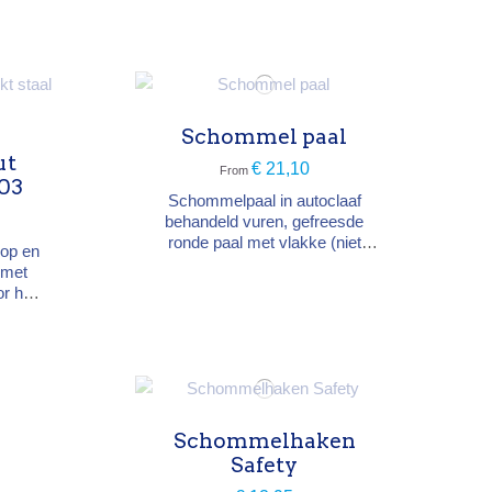
gen.
opzadelen of reinigen. Onmisbaar
voor de uitrusting van stallen,
paardenboxen en
landbouwinstallaties. Stevig en
duurzaam.
Schommel paal
ut
€ 21,10
From
03
Schommelpaal in autoclaaf
behandeld vuren, gefreesde
ronde paal met vlakke (niet
kop en
gepunte) uiteinden, om een
 met
schommel te bouwen of te
or het
vervangen. Houtsoort: autoclaaf
n
vuren, gefreesd Diameters 10 of
a's,
12 cm Lengtes 3 of 4 meter
Geschikt als vervanging van een
jgbaar
bestaande schommelpaal
n 6 tot
 stuks.
Schommelhaken
Safety