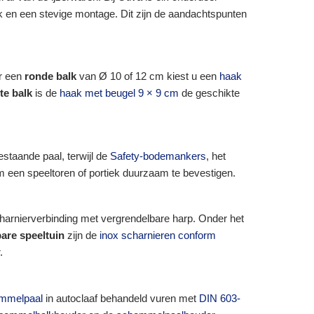
ik en een stevige montage. Dit zijn de aandachtspunten
or een
ronde balk
van Ø 10 of 12 cm kiest u een
haak
te balk
is de
haak met beugel 9 × 9 cm
de geschikte
staande paal, terwijl de
Safety-bodemankers
, het
 een speeltoren of portiek duurzaam te bevestigen.
harnierverbinding met vergrendelbare harp. Onder het
are speeltuin
zijn de
inox scharnieren conform
.
mmelpaal
in autoclaaf behandeld vuren met
DIN 603-