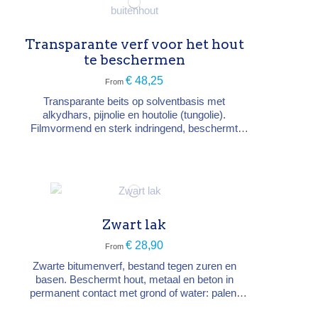
overschilderbaar...
Transparante verf voor het hout
te beschermen
€ 48,25
From
Transparante beits op solventbasis met
alkydhars, pijnolie en houtolie (tungolie).
Filmvormend en sterk indringend, beschermt
nieuw, gebeitst of geïmpregneerd buitenhout.
Waterafstotend en dampdoorlatend, vervelt niet
en dient ook als grondlaag op te renoveren hout.
Type → transparante alkydbeits, filmvormend
Droging → stofdroog 12 u, overschilderbaar...
Zwart lak
€ 28,90
From
Zwarte bitumenverf, bestand tegen zuren en
basen. Beschermt hout, metaal en beton in
permanent contact met grond of water: palen,
paaltjes en funderingen. Kleur → zwart Type →