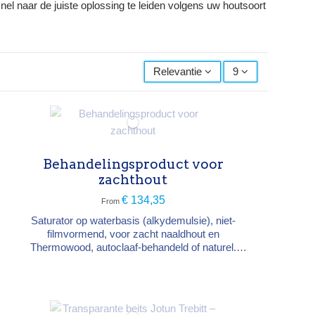
l naar de juiste oplossing te leiden volgens uw houtsoort
Relevantie
9
Behandelingsproduct voor
zachthout
€ 134,35
From
Saturator op waterbasis (alkydemulsie), niet-
filmvormend, voor zacht naaldhout en
Thermowood, autoclaaf-behandeld of naturel.
Maakt het hout waterwerend en blijft
microporeus, beperkt maatveranderingen
(scheuren, splinters) en beschermt doeltreffend
tegen U.V. Type → niet-filmvormende saturator
op waterbasis Droging → stofdroog 6-8 u,