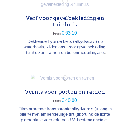
Verf voor gevelbekleding en
tuinhuis
€ 63,10
From
Dekkende hybride beits (alkyd-acryl) op
waterbasis, zijdeglans, voor gevelbekleding,
tuinhuizen, ramen en buitenmeubilair, alle
houtsoorten. Totale U.V.-bescherming en
microporeus (vervelt niet), laat de houtstructuur
zichtbaar en verlengt de onderhoudsintervallen.
Type → dekkende hybride beits, zijdeglans
Droging → stofdroog 30-60 min,...
Vernis voor porten en ramen
€ 40,00
From
Filmvormende transparante alkydvernis (« lang in
olie ») met amberkleurige tint (tikbruin); de lichte
pigmentatie versterkt de U.V.-bestendigheid en
voorkomt verkleuring van het hout. Zijdeglans-