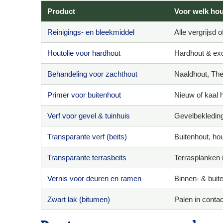
Product
Voor welk hou
Reinigings- en bleekmiddel
Alle vergrijsd o
Houtolie voor hardhout
Hardhout & exo
Behandeling voor zachthout
Naaldhout, Th
Primer voor buitenhout
Nieuw of kaal h
Verf voor gevel & tuinhuis
Gevelbekleding
Transparante verf (beits)
Buitenhout, ho
Transparante terrasbeits
Terrasplanken 
Vernis voor deuren en ramen
Binnen- & buit
Zwart lak (bitumen)
Palen in conta