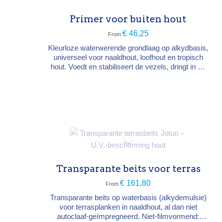
Primer voor buiten hout
€ 46,25
From
Kleurloze waterwerende grondlaag op alkydbasis,
universeel voor naaldhout, loofhout en tropisch
hout. Voedt en stabiliseert de vezels, dringt in de
ondergrond en bevat preventieve middelen tegen
schimmel en zwam (niet curatief). Dé grondlaag
vóór Demidekk- of Trebitt-systemen. Type →
kleurloze alkyd-grondlaag, waterwerend Droging
→ stofdroog 8-12 u,...
Transparante beits voor terras
€ 161,80
From
Transparante beits op waterbasis (alkydemulsie)
voor terrasplanken in naaldhout, al dan niet
autoclaaf-geïmpregneerd. Niet-filmvormend: