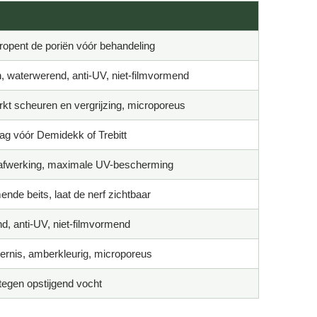
heropent de poriën vóór behandeling
n, waterwerend, anti-UV, niet-filmvormend
rkt scheuren en vergrijzing, microporeus
aag vóór Demidekk of Trebitt
afwerking, maximale UV-bescherming
nde beits, laat de nerf zichtbaar
d, anti-UV, niet-filmvormend
vernis, amberkleurig, microporeus
egen opstijgend vocht