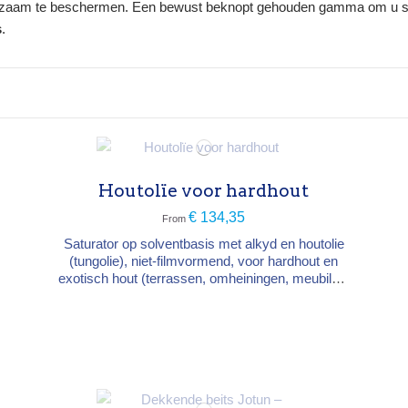
duurzaam te beschermen. Een bewust beknopt gehouden gamma om u sne
s
.
Houtolïe voor hardhout
€ 134,35
From
Saturator op solventbasis met alkyd en houtolie
(tungolie), niet-filmvormend, voor hardhout en
exotisch hout (terrassen, omheiningen, meubilair,
speeltoestellen, gevels in douglas / lariks / ceder).
Maakt het hout waterwerend, blijft microporeus,
beperkt maatveranderingen en beschermt tegen
U.V.-vergrijzing. Aanbrengen in 2 lagen « nat-in-
nat ». Type →...