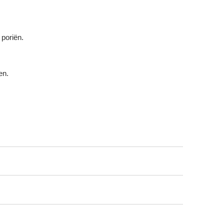
 poriën.
en.