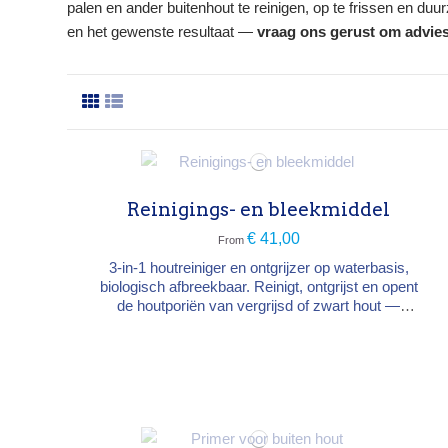
palen en ander buitenhout te reinigen, op te frissen en 
en het gewenste resultaat —
vraag ons gerust om advie
Reinigings- en bleekmiddel
€ 41,00
From
3-in-1 houtreiniger en ontgrijzer op waterbasis,
biologisch afbreekbaar. Reinigt, ontgrijst en opent
de houtporiën van vergrijsd of zwart hout —
terrassen, gevelbekleding, tuinmeubelen,
schermen — en bevordert de hechting van
saturatoren en beitsen. Type → kleurloze
reiniger-ontgrijzer Rendement → 5 m²/L
Aanbrengen → gieter of borstel, verdunnen met...