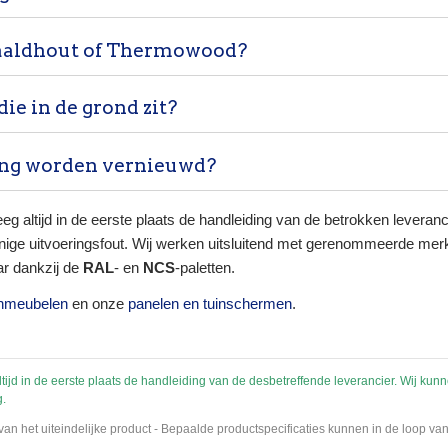
aaldhout of Thermowood?
ie in de grond zit?
ng worden vernieuwd?
leeg altijd in de eerste plaats de handleiding van de betrokken leveran
 enige uitvoeringsfout. Wij werken uitsluitend met gerenommeerde me
ar dankzij de
RAL
- en
NCS
-paletten.
inmeubelen
en onze
panelen en tuinschermen
.
altijd in de eerste plaats de handleiding van de desbetreffende leverancier. Wij kun
g.
n van het uiteindelijke product - Bepaalde productspecificaties kunnen in de loop 