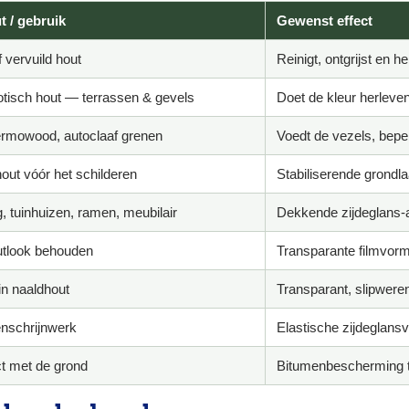
t / gebruik
Gewenst effect
f vervuild hout
Reinigt, ontgrijst en 
tisch hout — terrassen & gevels
Doet de kleur herleve
ermowood, autoclaaf grenen
Voedt de vezels, bepe
out vóór het schilderen
Stabiliserende grondl
, tuinhuizen, ramen, meubilair
Dekkende zijdeglans-
utlook behouden
Transparante filmvorme
in naaldhout
Transparant, slipweren
enschrijnwerk
Elastische zijdeglans
ct met de grond
Bitumenbescherming t