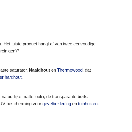
bitumenverf Droging → stofdroog ≈ 6 u,
overschilderbaar ≈ 24 u Verpakking → 1 L en 2,5
L
s
. Het juiste product hangt af van twee eenvoudige
 reinigen)?
paste saturator.
Naaldhout
en
Thermowood
, dat
er hardhout
.
, natuurlijke matte look), de transparante
beits
 UV-bescherming voor
gevelbekleding
en
tuinhuizen
.