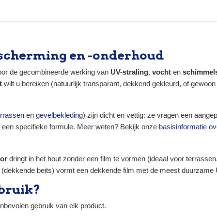
afwerking, elastisch en microporeus — vervelt
niet. Voor binnen- en buitenschrijnwerk: deuren,
ramen. Type → transparante filmvormende
alkydvernis Droging →...
bescherming en -onderhoud
 door de gecombineerde werking van
UV-straling
,
vocht
en
schimmel
t
wilt u bereiken (natuurlijk transparant, dekkend gekleurd, of gewoon
errassen
en
gevelbekleding
) zijn dicht en vettig: ze vragen een aange
n een specifieke formule. Meer weten? Bekijk onze
basisinformatie ov
tor
dringt in het hout zonder een film te vormen (ideaal voor terrassen
(dekkende beits) vormt een dekkende film met de meest duurzame
bruik?
bevolen gebruik van elk product.