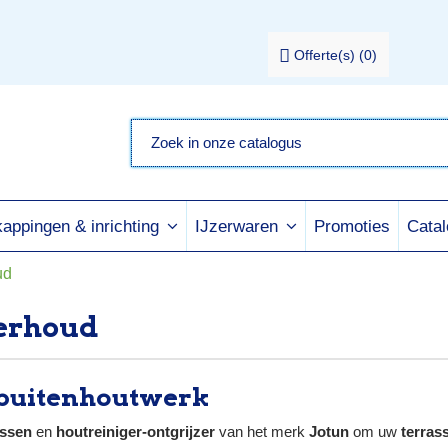
Offerte(s)
(
0
)
Promoties
Cata
appingen & inrichting
IJzerwaren
ud
erhoud
buitenhoutwerk
issen
en
houtreiniger-ontgrijzer
van het merk
Jotun
om uw
terras