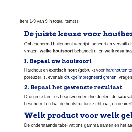
dringt in het hout zonder te vervellen, maakt het
waterafstotend en slipwerend en beschermt
tegen U.V., algen en schimmel. Type → niet-
filmvormende beits op waterbasis (saturator)
Item 1-9 van 9 in totaal item(s)
Droging → stofdroog 4 u,...
De juiste keuze voor hout
Onbeschermd buitenhout vergrijst, scheurt en vervuilt
vragen:
welke houtsoort
behandelt u, en
welk resultaa
1. Bepaal uw houtsoort
Hardhout en
exotisch hout
(gebruikt voor
hardhouten t
poreuzer is, evenals
drukgeïmpregneerd grenen
, vrage
2. Bepaal het gewenste resultaat
Drie grote families beantwoorden drie doelen: de
satura
beschermt en laat de houtstructuur zichtbaar, en de
verf
Welk product voor welk ge
De onderstaande tabel vat ons gamma samen en het aan