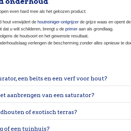
gd onderhoud
appen even hard mee als het gekozen product:
d hout verwijdert de
houtreiniger-ontgrijzer
de grijze waas en opent de
 dat u wilt schilderen, brengt u de
primer
aan als grondlaag.
 volgens de houtsoort en het gewenste resultaat.
nderhoudslaag verlengen de bescherming zonder alles opnieuw te do
rator, een beits en een verf voor hout?
het aanbrengen van een saturator?
dhouten of exotisch terras?
 of een tuinhuis?