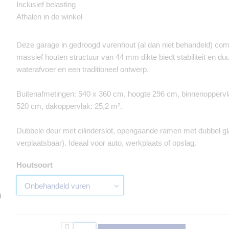
Inclusief belasting
Afhalen in de winkel
Deze garage in gedroogd vurenhout (al dan niet behandeld) comb
massief houten structuur van 44 mm dikte biedt stabiliteit en du
waterafvoer en een traditioneel ontwerp.
Buitenafmetingen: 540 x 360 cm, hoogte 296 cm, binnenoppervla
520 cm, dakoppervlak: 25,2 m².
Dubbele deur met cilinderslot, opengaande ramen met dubbel g
verplaatsbaar). Ideaal voor auto, werkplaats of opslag.
Houtsoort