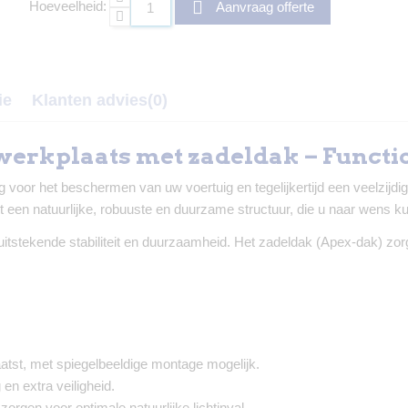
Hoeveelheid:
Aanvraag offerte
ie
Klanten advies
(0)
werkplaats met zadeldak – Functio
 voor het beschermen van uw voertuig en tegelijkertijd een veelzijd
 een natuurlijke, robuuste en duurzame structuur, die u naar wens k
tstekende stabiliteit en duurzaamheid. Het zadeldak (Apex-dak) zorgt 
atst, met spiegelbeeldige montage mogelijk.
en extra veiligheid.
rgen voor optimale natuurlijke lichtinval.