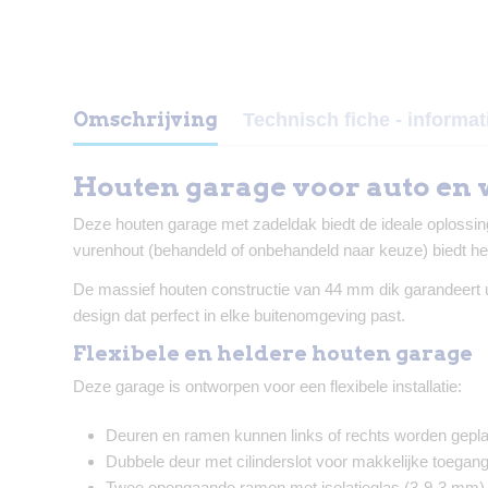
Omschrijving
Technisch fiche - informat
Houten garage voor auto en 
Deze houten garage met zadeldak biedt de ideale oplossing
vurenhout (behandeld of onbehandeld naar keuze) biedt het
De massief houten constructie van 44 mm dik garandeert ui
design dat perfect in elke buitenomgeving past.
Flexibele en heldere houten garage
Deze garage is ontworpen voor een flexibele installatie:
Deuren en ramen kunnen links of rechts worden gepla
Dubbele deur met cilinderslot voor makkelijke toegang 
Twee opengaande ramen met isolatieglas (3-9-3 mm) zo