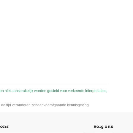
bouwindustrie
€ 18,90
Eersteklas neutrale siliconen
voor de bouw. Helder 310
r
ml.Eéncomponent, MEKO vrije,
De
neutraal vernettende siliconenkit
op oxime basisVoor binnen en
kgoot
buiten Zeer slijtvast Zeer goede
 cm.
hechting op een groot aantal
is de
ondergronden Kan zeer snel
t
worden gevuld Niet-corrosief
nen niet aansprakelijk worden gesteld voor verkeerde interpretaties,
van de tijd veranderen zonder voorafgaande kennisgeving.
 ons
Volg ons