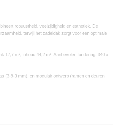
ineert robuustheid, veelzijdigheid en esthetiek. De
urzaamheid, terwijl het zadeldak zorgt voor een optimale
k 17,7 m², inhoud 44,2 m³. Aanbevolen fundering: 340 x
las (3-9-3 mm), en modulair ontwerp (ramen en deuren