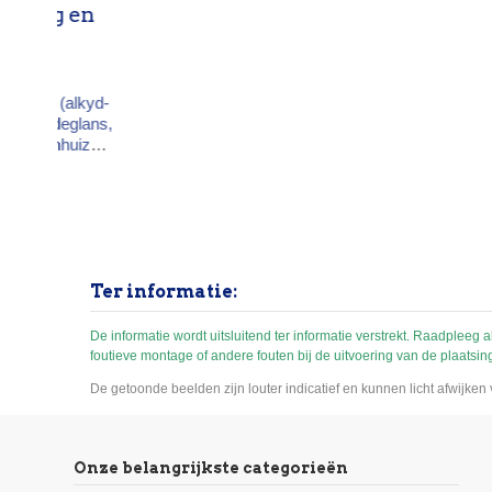
→ stofdroog 8-12 u,...
Fun
in h
fu
o
st
bes
Ter informatie:
De informatie wordt uitsluitend ter informatie verstrekt. Raadpleeg 
foutieve montage of andere fouten bij de uitvoering van de plaatsin
De getoonde beelden zijn louter indicatief en kunnen licht afwijke
Onze belangrijkste categorieën