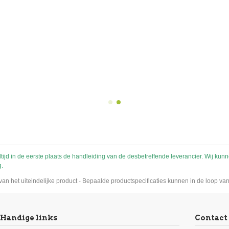
fundering voor
tuinhuisjes en
tuinhuis
carports
€ 32,00
€ 131,00
From
From
deringsframe voor tuinhuis
PVC-dakgoot in kit voo
ardhout of composiet, lengte
tuinhuizen en carports. 
300 cm. Gebruikt als
complete set bevat de
nderingsbalk / onderbouw
afvoerbocht en 2 × 5 m da
nder tuinhuizen voor een
met een diameter van 10
abiele en duurzame basis,
Voor langere constructies 
chermd tegen vocht uit de
uitbreiding 2 × 2 m apar
bodem.
verkrijgbaar.
altijd in de eerste plaats de handleiding van de desbetreffende leverancier. Wij kun
g.
n van het uiteindelijke product - Bepaalde productspecificaties kunnen in de loop 
Handige links
Contact