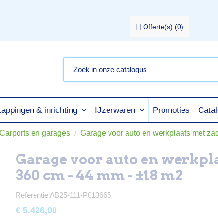
Offerte(s)
(
0
)
Promoties
Cata
appingen & inrichting
IJzerwaren
Carports en garages
Garage voor auto en werkplaats met za
Garage voor auto en werkpla
360 cm - 44 mm - ±18 m2
Referentie
AB25-111-P013665
€ 5.426,00