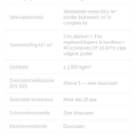
Strekkende meter (lm), m²
Verkoopformaten
zonder ijzerwaren, m² in
complete kit
7 lm planken + 3 lm
regelwerk/kepers in hardhout +
Samenstelling kit / m²
40 schroeven OF 16 B-Fix clips
volgens profiel
Dichtheid
± 1 000 kg/m³
Duurzaamheidsklasse
Klasse 1 — zeer duurzaam
(EN 350)
Geschatte levensduur
Meer dan 25 jaar
Schimmelresistentie
Zeer duurzaam
Insectenresistentie
Duurzaam