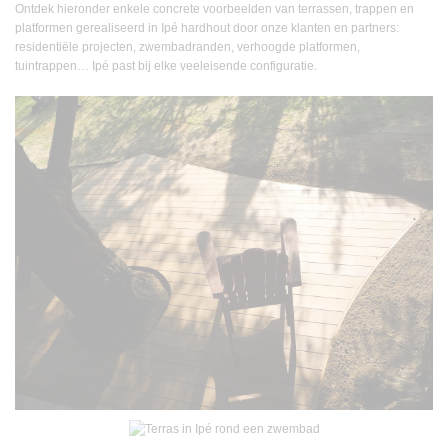
Ontdek hieronder enkele concrete voorbeelden van terrassen, trappen en
platformen gerealiseerd in Ipé hardhout door onze klanten en partners:
residentiële projecten, zwembadranden, verhoogde platformen,
tuintrappen… Ipé past bij elke veeleisende configuratie.