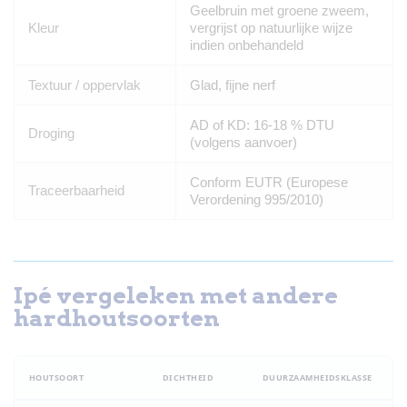
Geelbruin met groene zweem,
Kleur
vergrijst op natuurlijke wijze
indien onbehandeld
Textuur / oppervlak
Glad, fijne nerf
AD of KD: 16-18 % DTU
Droging
(volgens aanvoer)
Conform EUTR (Europese
Traceerbaarheid
Verordening 995/2010)
Ipé vergeleken met andere
hardhoutsoorten
HOUTSOORT
DICHTHEID
DUURZAAMHEIDSKLASSE
S