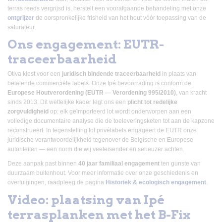
terras reeds vergrijsd is, herstelt een voorafgaande behandeling met onze
ontgrijzer
de oorspronkelijke frisheid van het hout vóór toepassing van de
saturateur.
Ons engagement: EUTR-
traceerbaarheid
Otiva kiest voor een
juridisch bindende traceerbaarheid
in plaats van
betalende commerciële labels. Onze Ipé bevoorrading is conform de
Europese Houtverordening (EUTR — Verordening 995/2010)
, van kracht
sinds 2013. Dit wettelijke kader legt ons een
plicht tot redelijke
zorgvuldigheid
op: elk geïmporteerd lot wordt onderworpen aan een
volledige documentaire analyse die de toeleveringsketen tot aan de kapzone
reconstrueert. In tegenstelling tot privélabels engageert de EUTR onze
juridische verantwoordelijkheid tegenover de Belgische en Europese
autoriteiten — een norm die wij veeleisender en serieuzer achten.
Deze aanpak past binnen
40 jaar familiaal engagement
ten gunste van
duurzaam buitenhout. Voor meer informatie over onze geschiedenis en
overtuigingen, raadpleeg de pagina
Historiek & ecologisch engagement
.
Video: plaatsing van Ipé
terrasplanken met het B-Fix