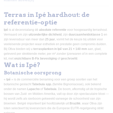
Klanten advies
(0)
Terras in Ipé hardhout: de
referentie-optie
Ipé
is al decennialang dé
absolute referentie
voor hoogwaardig terrashout.
Vermaard om zijn
uitzonderlijke dichtheid
, zijn
duurzaamheidsklasse 1
en
zijn levensduur van meer dan
25 jaar
, vormt het de keuze bij uitstek voor
veeleisende projecten waar esthetiek en prestatie geen compromis dulden.
Bij Otiva bieden wij u
terrasplanken in Ipé van 21 × 140 mm
aan, glad,
geleverd per strekkende meter, per m² zonder ijzerwaren of in een complete
kit, met
onzichtbare B-Fix bevestiging
of
geschroefd
.
Wat is Ipé?
Botanische oorsprong
«
Ipé
» is de commerciële benaming voor een groep soorten van het
botanische geslacht
Tabebuia spp.
(familie Bignoniaceae), ook bekend
onder de namen
Lapacho
of
Tabebuia
. De boom, afkomstig uit de tropische
bossen van Zuid- en Midden-Amerika, valt op door zijn spectaculaire bloei —
hij wordt zelfs als sierboom gekweekt vanwege de schoonheid van zijn
bloemen. België importeert Ipé hoofdzakelijk uit
Brazilië
, waar Otiva zijn
loten selecteert bij leveranciers die de Europese EUTR-regelgeving strikt
naleven.