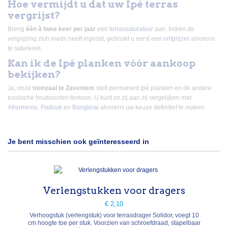
Hoe vermijdt u dat uw Ipé terras
vergrijst?
Breng
één à twee keer per jaar
een
terrassaturateur
aan. Indien de
vergrijzing zich reeds heeft ingezet, gebruikt u eerst een
ontgrijzer
alvorens
te satureren.
Kan ik de Ipé planken vóór aankoop
bekijken?
Ja, onze
toonzaal te Zaventem
stelt permanent Ipé planken en de andere
exotische houtsoorten tentoon. U kunt ze zij aan zij vergelijken met
Afrormosia
,
Padouk
en
Bangkirai
alvorens uw keuze definitief te maken.
Je bent misschien ook geïnteresseerd in
Verlengstukken voor dragers
€ 2,10
Verhoogstuk (verlengstuk) voor terrasdrager Solidor, voegt 10
cm hoogte toe per stuk. Voorzien van schroefdraad, stapelbaar