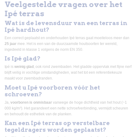
Veelgestelde vragen over het
Ipé terras
Wat is de levensduur van een terras in
Ipé hardhout?
Een correct geplaatst en onderhouden Ipé terras gaat moeiteloos meer dan
25 jaar
mee. Het is een van de duurzaamste houtsoorten ter wereld,
ingedeeld in klasse 1 volgens de norm EN 350.
Is Ipé glad?
Ipé is
weinig glad
, ook rond zwembaden. Het gladde oppervlak met fijne nerf
blijft veilig in vochtige omstandigheden, wat het tot een referentiekeuze
maakt voor zwembadranden.
Moet u Ipé voorboren vóór het
schroeven?
Ja,
voorboren is onmisbaar
vanwege de hoge dichtheid van het hout (~1
000 kg/m³). Het garandeert een nette schroefverbinding, vermijdt scheuren
en behoudt de esthetiek van de planken.
Kan een Ipé terras op verstelbare
tegeldragers worden geplaatst?