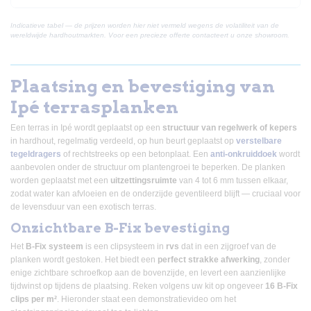
Indicatieve tabel — de prijzen worden hier niet vermeld wegens de volatiliteit van de
wereldwijde hardhoutmarkten. Voor een precieze offerte contacteert u onze showroom.
Plaatsing en bevestiging van
Ipé terrasplanken
Een terras in Ipé wordt geplaatst op een
structuur van regelwerk of kepers
in hardhout, regelmatig verdeeld, op hun beurt geplaatst op
verstelbare
tegeldragers
of rechtstreeks op een betonplaat. Een
anti-onkruiddoek
wordt
aanbevolen onder de structuur om plantengroei te beperken. De planken
worden geplaatst met een
uitzettingsruimte
van 4 tot 6 mm tussen elkaar,
zodat water kan afvloeien en de onderzijde geventileerd blijft — cruciaal voor
de levensduur van een exotisch terras.
Onzichtbare B-Fix bevestiging
Het
B-Fix systeem
is een clipsysteem in
rvs
dat in een zijgroef van de
planken wordt gestoken. Het biedt een
perfect strakke afwerking
, zonder
enige zichtbare schroefkop aan de bovenzijde, en levert een aanzienlijke
tijdwinst op tijdens de plaatsing. Reken volgens uw kit op ongeveer
16 B-Fix
clips per m²
. Hieronder staat een demonstratievideo om het