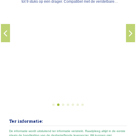
tot 9 stuks op één drager. Compatibel met de verstelbare
dragers 5–8, 8–11, 11–14 en 14–17 cm, met zelfblokkering
voor regels/kepers of voor tegels.
Ter informatie:
De informatie wordt uitsluitend ter informatie verstrekt. Raadpleeg altijd in de eerste
plaats de handleiding van de desbetreffende leverancier. Wij kunnen niet