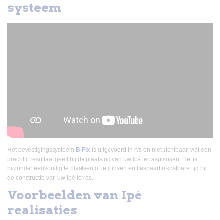
systeem
Het bevestigingssysteem
B-Fix
is uitgevoerd in rvs en niet zichtbaar, wat een
prachtig resultaat geeft bij de plaatsing van uw Ipé terrasplanken. Het is
bijzonder eenvoudig te plaatsen of te clipsen en bespaart u kostbare tijd bij
de constructie van uw Ipé terras.
Voorbeelden van Ipé
realisaties