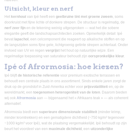
Uitzicht, kleur en nerf
Het
kernhout
van Ipé heeft een
geelbruine tint met groene zweem
, soms
doorkruist met fijne lichte of donkere strepen. De structuur is regelmatig, de
nerf zeer fijn
en de tekening weinig uitgesproken — wat het die sobere
elegantie geeft die landschapsarchitecten zoeken. Opmerkelijk detail: Ipé
bevat
lapachol
, een celcomponent die reageert op alkalische stoffen en op
de langszijden soms fijne gele, lichtgroenig getinte strepen achterlaat. Onder
invloed van UV en regen
vergrijst
het hout op natuurlijke wijze. Een
regelmatige toepassing van saturateur behoudt zijn
oorspronkelijke kleur
.
Ipé of Afrormosia: hoe kiezen?
Ipé blijft
de historische referentie
voor premium exotische terrassen en
behoudt een centrale plaats in ons assortiment. Sinds enkele jaren zorgt de
druk op de grondstof in Zuid-Amerika echter voor
prijsvolatiliteit
en, op de
wereldmarkt, een
toegenomen heterogeniteit van de loten
. Daarom bieden
wij ook
Afrormosia
aan — bijgenaamd het « Afrikaans teak » — als coherent
alternatief.
Afrormosia biedt een
superieure dimensionale stabiliteit
(minder krimp,
minder kromtrekken) en een gematigdere dichtheid (~750 kg/m³ tegenover
~1000 kg/m³ voor Ipé), wat de plaatsing vergemakkelijkt. Ipé behoudt op zijn
beurt het voordeel van een
maximale dichtheid
, een
uitzonderlijke