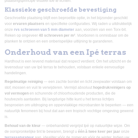
plaatsingsprincipe visueel toe te lichten.
Klassieke geschroefde bevestiging
Geschroefde plaatsing blijft een beproefde optie, in het bijzonder geschikt
voor
ervaren plaatsers
en specifieke configuraties. Wij raden u uitdrukkelijk
onze
rvs schroeven van 5 mm diameter
aan, voorzien van een Torx-bit.
Reken op ongeveer
40 schroeven per m²
. Voorboren is onmisbaar om de
planken te ontzien en een onberispelijke uitlijning te garanderen.
Onderhoud van een Ipé terras
Hardhout is een levend materiaal dat respect verdient. Om het uitzicht en de
levensduur van uw Ipé terras te behouden, volstaan enkele eenvoudige
handelingen.
Regelmatige reiniging
— een zachte borstel en licht zeepwater volstaan om
stof, mossen en vuil te verwijderen. Vermijd absoluut
hogedrukreinigers op
vol vermogen
en schurende of chloorhoudende producten, die de
houtvezels aantasten. Bij langdurige hitte kunt u het terras lichtjes
besproeien om uitdroging en oppervlakkige microbarsten te beperken — een
natuurlijk fenomeen bij hout dat aan een tropisch vochtige omgeving gewend
is.
Behoud van de kleur
— onbehandeld vergrijst Ipé op natuurlijke wijze. Om
de oorspronkelijke tint te bewaren, brengt u
één à twee keer per jaar
onze
terrassaturateur
aan, idealiter vóór de zomer en vóór de winter. Indien uw