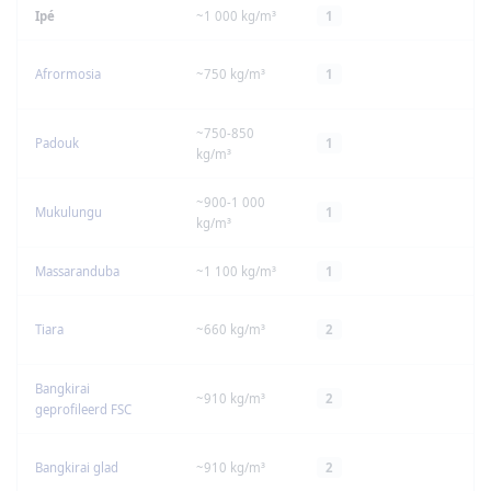
Ipé
~1 000 kg/m³
1
Z
Afrormosia
~750 kg/m³
1
Z
~750-850
Padouk
1
Z
kg/m³
~900-1 000
Mukulungu
1
kg/m³
Massaranduba
~1 100 kg/m³
1
M
Tiara
~660 kg/m³
2
Bangkirai
~910 kg/m³
2
M
geprofileerd FSC
Bangkirai glad
~910 kg/m³
2
M