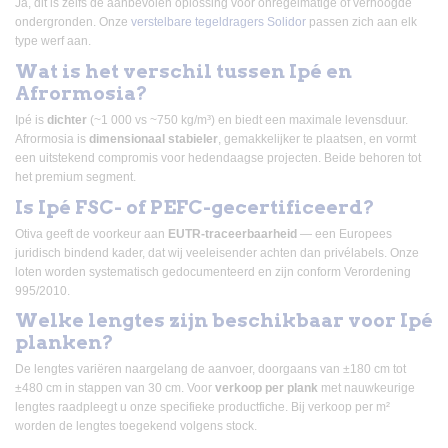
Ja, dit is zelfs de aanbevolen oplossing voor onregelmatige of verhoogde
ondergronden. Onze
verstelbare tegeldragers Solidor
passen zich aan elk
type werf aan.
Wat is het verschil tussen Ipé en
Afrormosia?
Ipé is
dichter
(~1 000 vs ~750 kg/m³) en biedt een maximale levensduur.
Afrormosia is
dimensionaal stabieler
, gemakkelijker te plaatsen, en vormt
een uitstekend compromis voor hedendaagse projecten. Beide behoren tot
het premium segment.
Is Ipé FSC- of PEFC-gecertificeerd?
Otiva geeft de voorkeur aan
EUTR-traceerbaarheid
— een Europees
juridisch bindend kader, dat wij veeleisender achten dan privélabels. Onze
loten worden systematisch gedocumenteerd en zijn conform Verordening
995/2010.
Welke lengtes zijn beschikbaar voor Ipé
planken?
De lengtes variëren naargelang de aanvoer, doorgaans van ±180 cm tot
±480 cm in stappen van 30 cm. Voor
verkoop per plank
met nauwkeurige
lengtes raadpleegt u onze specifieke productfiche. Bij verkoop per m²
worden de lengtes toegekend volgens stock.