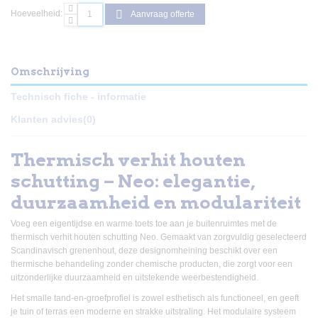
Hoeveelheid:
Aanvraag offerte
Omschrijving
Technisch fiche - informatie
Klanten advies
(0)
Thermisch verhit houten
schutting – Neo: elegantie,
duurzaamheid en modulariteit
Voeg een eigentijdse en warme toets toe aan je buitenruimtes met de
thermisch verhit houten schutting Neo. Gemaakt van zorgvuldig geselecteerd
Scandinavisch grenenhout, deze designomheining beschikt over een
thermische behandeling zonder chemische producten, die zorgt voor een
uitzonderlijke duurzaamheid en uitstekende weerbestendigheid.
Het smalle tand-en-groefprofiel is zowel esthetisch als functioneel, en geeft
je tuin of terras een moderne en strakke uitstraling. Het modulaire systeem