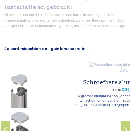
Installatie en gebruik:
Of het nu is om een tuin af te bakenen, een terras te beveiligen of een
intieme ruimte te creëren, de Neo-scheidingswand van thermisch verhit hout
past perfect in elke buitenomgeving dankzij het sobere en natuurlijke design.
Je bent misschien ook geïnteresseerd in
Schroefbare aluminium paal
€ 64,90
From
Gegroefde aluminium paal, gepoedercoat, schroefbaar voor
tuinschermen en panelen. Bevestiging op de grond met
plugankers, afdekkap inbegrepen. Tussenpaal 7,3×6,6 cm of
hoekpaal 7,2×7,2 cm, regelbaar van 75° tot 180°. Hoogtes 105
of 192,5 cm. Antraciet (≈ RAL 7015) of zilver (≈ RAL 7042).