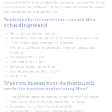
biedt veel flexibiliteit bij het plaatsen: de panelen kunnen zowel horizontaal
als verticaal worden geïnstalleerd, terwijl de verbindingselementen enkel
voor horizontale plaatsing voorzien zijn.
Technische kenmerken van de Neo-
scheidingswand:
Houtsoort: Scandinavisch grenen
Behandeling: thermisch verhit hout, zonder chemische producten
Profiel: tand-en-groef, afmetingen 20 x 100 mm
Afwerking: gelakte aluminium lamellen voor een hoogwaardige
afwerking
Onderprofiel: 20 x 30 mm
Bovenprofiel: 25 x 30 mm
Hoogte van het paneel: 184,5 cm
Beschikbare breedtes: 91 cm of 178 cm
Diepte: 2 cm
Waarom kiezen voor de thermisch
verhitte houten omheining Neo?
Ecologisch: natuurlijke behandeling zonder chemische producten
Moderne esthetiek: strakke lijnen en verfijnde profielen
Aanpasbaar: horizontale of verticale installatie
Hoge weerstand: ideaal voor duurzaam buitengebruik