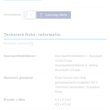
Hoeveelheid:
Aanvraag offerte
Technisch fiche - informatie
Klanten advies
(0)
Duurzaamheidsklasse :
duurzaamheidsklasse 2 : duurzaam
15 tot 25 jaar
duurzaamheidsklasse 4 : weinig
duurzaam ±10 jaar
Houtsoort, grondstof
Rode Noorse Den druk
geïmpregneerd zoutgroen (K4 !)
Thermisch behandeld - Europees
Finse
Breedte x dikte
4,3 x 4,3 cm
4,5 x 4,5 cm