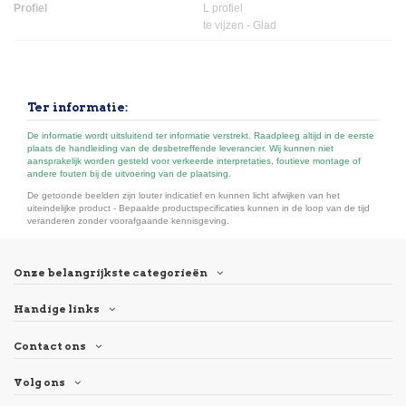
Profiel
L profiel
te vijzen - Glad
Ter informatie:
De informatie wordt uitsluitend ter informatie verstrekt. Raadpleeg altijd in de eerste
plaats de handleiding van de desbetreffende leverancier. Wij kunnen niet
aansprakelijk worden gesteld voor verkeerde interpretaties, foutieve montage of
andere fouten bij de uitvoering van de plaatsing.
De getoonde beelden zijn louter indicatief en kunnen licht afwijken van het
uiteindelijke product - Bepaalde productspecificaties kunnen in de loop van de tijd
veranderen zonder voorafgaande kennisgeving.
Onze belangrijkste categorieën
Handige links
Contact ons
Volg ons