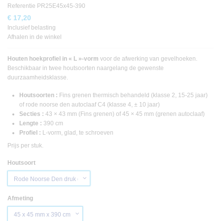
Referentie
PR25E45x45-390
€ 17,20
Inclusief belasting
Afhalen in de winkel
Houten hoekprofiel in « L »-vorm
voor de afwerking van gevelhoeken.
Beschikbaar in twee houtsoorten naargelang de gewenste
duurzaamheidsklasse.
Houtsoorten :
Fins grenen thermisch behandeld (klasse 2, 15-25 jaar)
of rode noorse den autoclaaf C4 (klasse 4, ± 10 jaar)
Secties :
43 × 43 mm (Fins grenen) of 45 × 45 mm (grenen autoclaaf)
Lengte :
390 cm
Profiel :
L-vorm, glad, te schroeven
Prijs per stuk.
Houtsoort
Afmeting