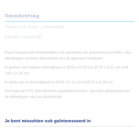
Omschrijving
Technisch fiche - informatie
Klanten advies
(0)
Deze hexagonale bloembakken zijn gemaakt van grenenhout of lariks. Hun
afmetingen variëren afhankelijk van de gekozen houtsoort.
In grenen zijn bakken verkrijgbaar in Ø 60 x H 29 cm, Ø 75 x H 31 cm of Ø
100 x H 38 cm.
In lariks zijn ze beschikbaar in Ø 60 x H 31 cm of Ø 75 x H 29 cm.
Een bak van PVC kan binnenin geplaatst worden, speciaal aangepast aan
de afmetingen van uw plantenbak.
Je bent misschien ook geïnteresseerd in