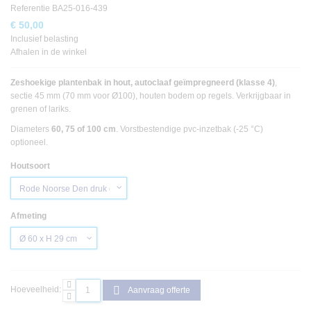
Referentie
BA25-016-439
€ 50,00
Inclusief belasting
Afhalen in de winkel
Zeshoekige plantenbak in hout, autoclaaf geïmpregneerd (klasse 4)
,
sectie 45 mm (70 mm voor Ø100), houten bodem op regels. Verkrijgbaar in
grenen of lariks.
Diameters
60, 75 of 100 cm
. Vorstbestendige pvc-inzetbak (-25 °C)
optioneel.
Houtsoort
Afmeting
Hoeveelheid:
Aanvraag offerte