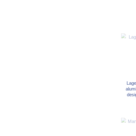
een 
lucht en 
geauto
openg
Af
Besl
Lage
alumi
desi
baken
mini
dwa
b
Afmet
2,5 cm