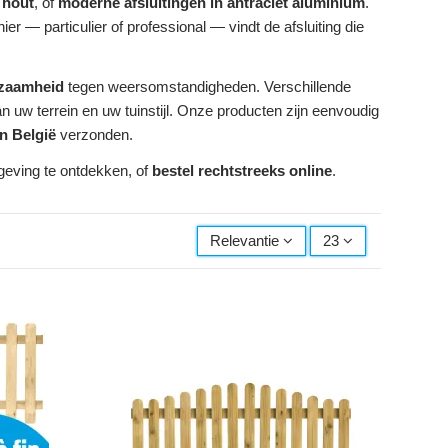
 hout
, of
moderne afsluitingen in antraciet aluminium
.
r — particulier of professional — vindt de afsluiting die
rzaamheid
tegen weersomstandigheden. Verschillende
n uw terrein en uw tuinstijl. Onze producten zijn eenvoudig
in België
verzonden.
geving te ontdekken, of
bestel rechtstreeks online
.
Relevantie
23