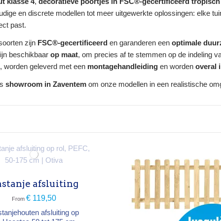
t klasse 4
,
decoratieve poortjes in FSC®-gecertificeerd tropisch
ige en discrete modellen tot meer uitgewerkte oplossingen: elke tuinie
ject past.
oorten zijn
FSC®-gecertificeerd
en garanderen een
optimale duu
ijn beschikbaar
op maat
, om precies af te stemmen op de indeling va
n, worden geleverd met een
montagehandleiding
en worden
overal 
ns
showroom in Zaventem
om onze modellen in een realistische om
stanje afsluiting
€ 119,50
From
tanjehouten afsluiting op