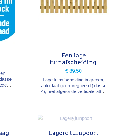
Een lage
tuinafscheiding.
€ 89,50
den,
klasse
Lage tuinafscheiding in grenen,
tegen
autoclaaf geïmpregneerd (klasse
mels.
4), met afgeronde verticale latten
of 100
op twee dwarsliggers, in
en.
boogvorm. Breedte 200 cm,
hoogte 100 cm. Behandeld tegen
vocht, insecten en schimmels.
aag
Lagere tuinpoort