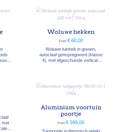
e
Woluwe hekken
€ 60,00
From
et
Woluwe tuinhek in grenen,
ords
autoclaaf geïmpregneerd (klasse
sse 4,
4), met afgeschuinde verticale
n uit
latten van 28×58 mm. Breedte
180 cm, hoogtes 80, 100 of 120
n
cm. Past bij de poortjes uit de
tijl:
Woluwe-reeks.
tten
 cm,
Beslag
t
Aluminium voortuin
poortje
claaf
€ 599,00
, met
From
cale
Tuinpoortje in thermisch gelakt