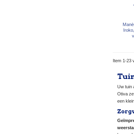
Manèg
Iroko
Natuu
1 (meer 
hard
of
Item 1-23 v
Openin
tot 3
Tuin
Uw tuin
Otiva ze
een klei
Zorgv
Geïmpre
weersta