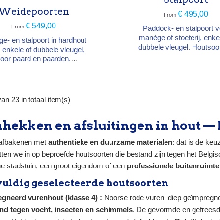
antraciet of zilver.
Uitrusting: beslag en inbo
Weidepoorten
€ 495,00
From
inbegrepen (zonder palen,
€ 549,00
of...
From
Paddock- en stalpoort v
manège of stoeterij, enke
e- en stalpoort in hardhout
dubbele vleugel. Houtsoorten:
, enkele of dubbele vleugel,
hardhout of Noords gre
voor paard en paarden.
autoclaaf C4 (eik op aanv
rlijke duurzaamheidsklasse
Breedte: 120 cm of 360
dan 25 jaar). Houtsoort:
Hoogte: 120 cm Op maat: 
hout Iroko Breedte: 120 cm
tot 840 cm dubbel ; hardho
 300 cm Hoogte: 120 cm
an 23 in totaal item(s)
720 cm dubbel Gegalvani
g: links of rechts · op maat
beslag inbegrepen — palen
60 cm Beslag inbegrepen —
meegeleverd (bijpasse
hekken en afsluitingen in hout —
palen niet meegeleverd
diamantkoppalen)
 afbakenen met
authentieke en duurzame materialen
: dat is de ke
tten we in op beproefde houtsoorten die bestand zijn tegen het Belgis
ne stadstuin, een groot eigendom of een
professionele buitenruimte
uldig geselecteerde houtsoorten
gneerd vurenhout (klasse 4) :
Noorse rode vuren, diep geïmpregnee
nd tegen vocht, insecten en schimmels
. De gevormde en gefreesd 