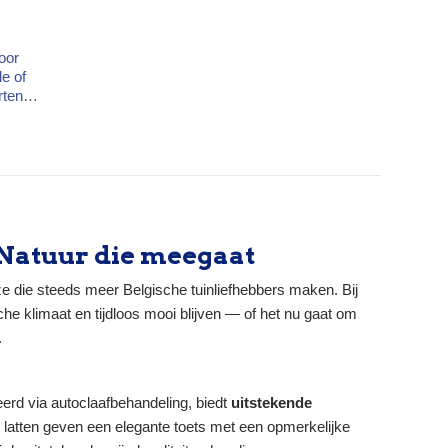
100 cm, hoogte...
uwslot
 kruk
oor
le of
nen
raag)
 cm
grenen
ut tot
seerd
 niet
nde
 Natuur die meegaat
uze die steeds meer Belgische tuinliefhebbers maken. Bij
che klimaat en tijdloos mooi blijven — of het nu gaat om
.
rd via autoclaafbehandeling, biedt
uitstekende
latten geven een elegante toets met een opmerkelijke