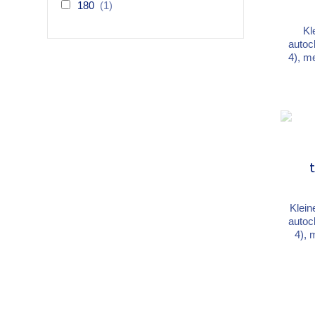
180
(1)
Kl
autoc
4), m
en d
de a
Breed
Besla
Klein
autoc
4), 
lat
twee
cm, h
we