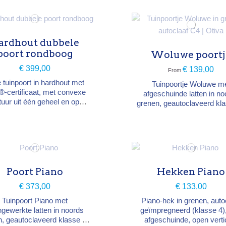
. Kader 36×78 mm, 13 latten
88 mm. Breedte 179 cm,
ogte 90 cm, diepte 4 cm.
ardhout dubbele
poort rondboog
Woluwe poortj
€ 399,00
€ 139,00
From
 tuinpoort in hardhout met
Tuinpoortje Woluwe m
-certificaat, met convexe
afgeschuinde latten in no
tuur uit één geheel en open
grenen, geautoclaveerd kla
kader voor de waterafvoer.
passend bij de afsluitinge
utsoort: hardhout FSC®
dezelfde collectie. Houtsoort:
gens aanvoer) Afmetingen:
noords grenen, groe
e 90–110 cm × breedte 297
geautoclaveerd (klasse 4) S
× diepte 4 cm Structuur:
verticale afgeschuinde la
 36 x 78 mm met diagonale
Afmetingen: breedte 100
teviging, 18 latten 12 x 88
Poort Piano
Hekken Piano
hoogte 80, 100 of 120 cm 
vs-verbindingen Afwerking:
inbegrepen, palen nie
€ 373,00
€ 133,00
geschaafde...
meegeleverd
Tuinpoort Piano met
Piano-hek in grenen, auto
gewerkte latten in noords
geïmpregneerd (klasse 4)
, geautoclaveerd klasse 4 :
afgeschuinde, open verti