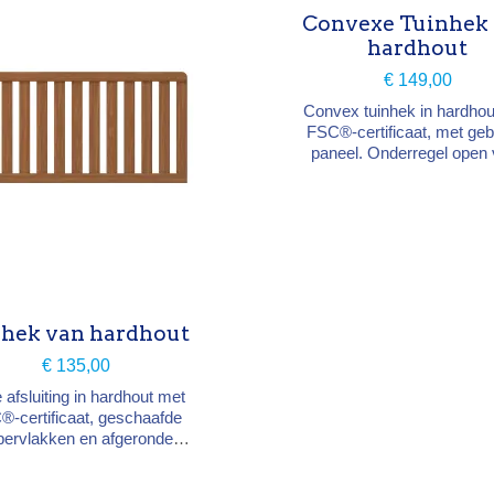
Convexe Tuinhek
hardhout
€ 149,00
Convex tuinhek in hardhou
FSC®-certificaat, met ge
paneel. Onderregel open 
waterafvoer; montage in roe
staal. Kader 36×78 mm, 13 
12×88 mm. Breedte 179
hoogte 90-97 cm, diepte 
hek van hardhout
€ 135,00
 afsluiting in hardhout met
®-certificaat, geschaafde
pervlakken en afgeronde
en. Onderregel open voor
afvoer; montage in roestvrij