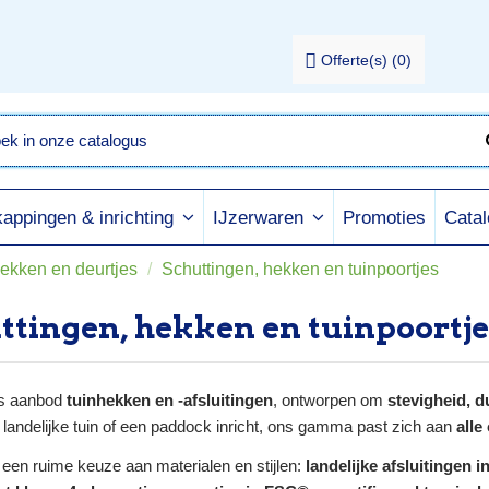
Offerte(s)
(
0
)
Promoties
Cata
appingen & inrichting
IJzerwaren
hekken en deurtjes
Schuttingen, hekken en tuinpoortjes
ttingen, hekken en tuinpoortje
s aanbod
tuinhekken en -afsluitingen
, ontworpen om
stevigheid, 
n landelijke tuin of een paddock inricht, ons gamma past zich aan
all
een ruime keuze aan materialen en stijlen:
landelijke afsluitingen 