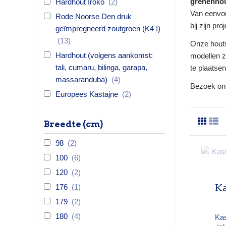
grenenhou
Hardhout Iroko
(2)
Van eenvoud
Rode Noorse Den druk
bij zijn pro
geïmpregneerd zoutgroen (K4 !)
(13)
Onze houts
Hardhout (volgens aankomst:
modellen z
tali, cumaru, bilinga, garapa,
te plaatse
massaranduba)
(4)
Bezoek o
Europees Kastajne
(2)
Breedte (cm)
98
(2)
100
(6)
120
(2)
Ka
176
(1)
179
(2)
180
(4)
Kas