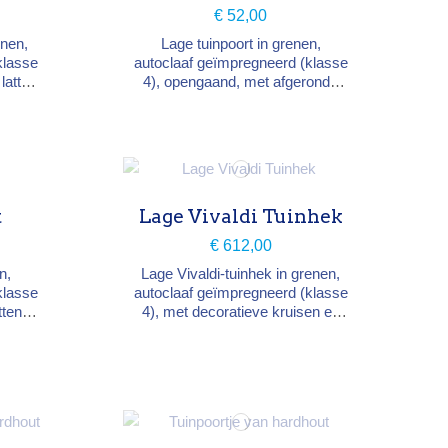
€ 52,00
enen,
Lage tuinpoort in grenen,
klasse
autoclaaf geïmpregneerd (klasse
latten
4), opengaand, met afgeronde
mte op
verticale latten en versterkingen
e 200
aan de achterzijde. Breedte 100
 tegen
cm, hoogte 80 cm. Beslag
mels.
(verstelbare kit) apart te
bestellen.
t
Lage Vivaldi Tuinhek
€ 612,00
n,
Lage Vivaldi-tuinhek in grenen,
klasse
autoclaaf geïmpregneerd (klasse
tten,
4), met decoratieve kruisen en
een
verticale latten. Kader 44×118
rking
mm, latten 27×68 mm. Breedte
00 cm,
176 cm, hoogte 125 cm.
g
Maatwerk mogelijk. 25 jaar
te
fabrieksgarantie. Past bij de
Vivaldi-poorten.