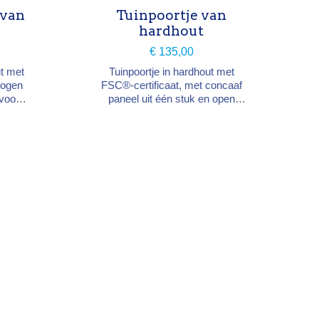
 van
Tuinpoortje van
hardhout
€ 135,00
t met
Tuinpoortje in hardhout met
bogen
FSC®-certificaat, met concaaf
voor
paneel uit één stuk en open
stvrij
onderkader voor de waterafvoer.
latten
Houtsoort: hardhout FSC®
 cm,
(volgens aanvoer) Afmetingen:
4 cm.
hoogte 90–97 cm × breedte 98
cm × diepte 4 cm Structuur:
kader 36 x 78 mm, diagonale
versteviging, 5 latten 12 x 88 mm,
rvs-verbindingen Opening: DIN
rechts of links · geleverd...