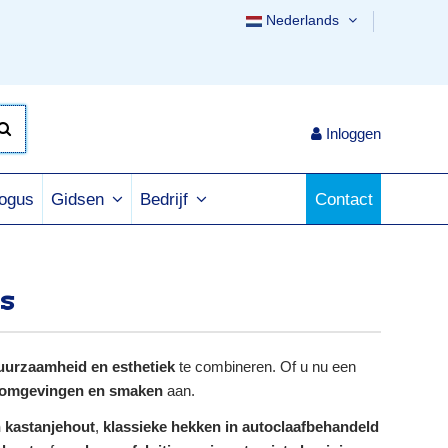
Nederlands
Inloggen
logus
Contact
Gidsen
Bedrijf
s
duurzaamheid en esthetiek
te combineren. Of u nu een
e omgevingen en smaken
aan.
in kastanjehout
,
klassieke hekken in autoclaafbehandeld