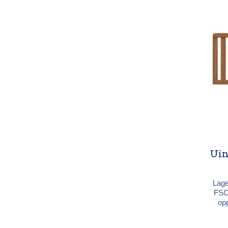
Uin
Lage
FSC
op
rand
water