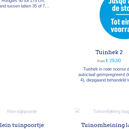
l. Hoogtes 50 tot 175 cm,
and tussen latten 35 of 75
, rollen van 5 of 10 m.
leten en gepunte latten op
en dubbele getordeerde
zinkte draad, van nature
rzaam dankzij de tannine.
Onderhoudsvrij.
Tuinhek 2
€ 29,00
From
Tuinhek in rode noorse 
autoclaaf geïmpregneerd (
4), diepgaand behandeld 
vocht, insecten en schim
Breedte 180 cm, hoogte 80 
cm. Palen niet inbegrep
lein tuinpoortje
Tuinomheining l