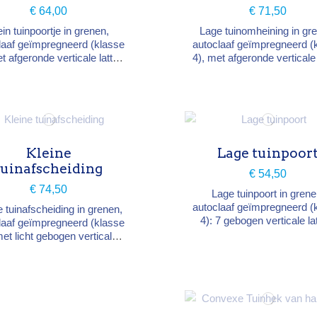
€ 64,00
€ 71,50
ein tuinpoortje in grenen,
Lage tuinomheining in gr
laaf geïmpregneerd (klasse
autoclaaf geïmpregneerd (
et afgeronde verticale latten
4), met afgeronde verticale 
iagonale versterkingen aan
met regelmatige tussenrui
chterzijde voor stabiliteit.
twee dwarsliggers. Breedt
te 100 cm, hoogte 100 cm.
cm, hoogte 80 cm. Bestand
g (verstelbare kit) apart te
vocht, insecten en schim
bestellen.
Kleine
Lage tuinpoor
tuinafscheiding
€ 54,50
€ 74,50
Lage tuinpoort in grene
autoclaaf geïmpregneerd (
e tuinafscheiding in grenen,
4): 7 gebogen verticale la
laaf geïmpregneerd (klasse
twee dwarsliggers en 
met licht gebogen verticale
omgekeerde « Z »-verste
ten met afgeronde punt, op
voor stevigheid. Breedte 1
 dwarsliggers. Breedte 200
hoogte 80 cm. Besla
oogte 80 cm. Decoratieve,
(verstelbare kit) apart 
erbestendige structuur.
bestellen.