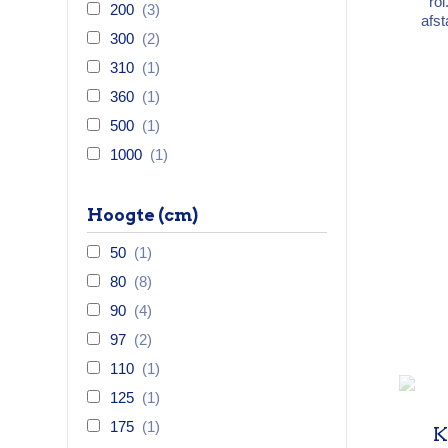
ro
200
(3)
afst
300
(2)
mm
Gesp
310
(1)
e
360
(1)
ver
duu
500
(1)
1000
(1)
Hoogte (cm)
50
(1)
80
(8)
90
(4)
97
(2)
110
(1)
125
(1)
175
(1)
K