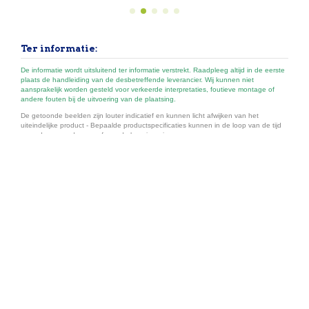
Ter informatie:
De informatie wordt uitsluitend ter informatie verstrekt. Raadpleeg altijd in de eerste
plaats de handleiding van de desbetreffende leverancier. Wij kunnen niet
aansprakelijk worden gesteld voor verkeerde interpretaties, foutieve montage of
andere fouten bij de uitvoering van de plaatsing.
De getoonde beelden zijn louter indicatief en kunnen licht afwijken van het
uiteindelijke product - Bepaalde productspecificaties kunnen in de loop van de tijd
veranderen zonder voorafgaande kennisgeving.
Onze belangrijkste categorieën
Handige links
Contact ons
Volg ons