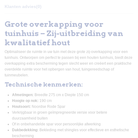
Klanten advies
(0)
Grote overkapping voor
tuinhuis – Zij-uitbreiding van
kwalitatief hout
Optimaliseer de ruimte in uw tuin met deze grote zij-overkapping voor een
tuinhuis. Ontworpen om perfect te passen bij een houten tuinhuis, biedt deze
overkapping extra bescherming tegen slecht weer en creëert een praktische
overdekte ruimte voor het opbergen van hout, tuingereedschap of
tuinmeubelen.
Technische kenmerken:
Afmetingen:
Breedte 275 cm x Diepte 150 cm
Hoogte op nok:
190 cm
Houtsoort:
Noordse Rode Spar
Verkrijgbaar in groen geïmpregneerde versie voor betere
duurzaamheid buiten
Of in onbehandelde spar voor persoonlijke afwerking
Dakbedekking:
Bekleding met shingles voor effectieve en esthetische
bescherming