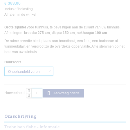
€ 383,00
Inclusief belasting
Afhalen in de winkel
Grote zijluifel voor tuinhuis
, te bevestigen aan de zijkant van uw tuinhuis.
Afmetingen:
breedte 275 cm
,
diepte 150 cm
,
nokhoogte 190 cm
.
De ruime breedte biedt plaats aan brandhout, een fiets, een barbecue of
tuinmeubilair, en vergroot zo de overdekte oppervlakte. Af te stemmen op het
hout van uw tuinhuis.
Houtsoort
Hoeveelheid:
Aanvraag offerte
Omschrijving
Technisch fiche - informatie