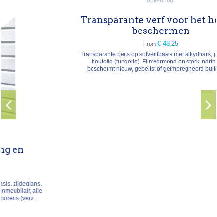
Transparante verf voor het hout te
beschermen
€ 48,25
From
Transparante beits op solventbasis met alkydhars, pijnolie en
houtolie (tungolie). Filmvormend en sterk indringend,
beschermt nieuw, gebeitst of geïmpregneerd buitenhout.
Waterafstotend en dampdoorlatend, vervelt niet en dient ook als
grondlaag op te renoveren hout. Type → transparante
alkydbeits, filmvormend Droging → stofdroog 12 u,
overschilderbaar...