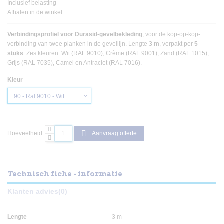
Inclusief belasting
Afhalen in de winkel
Verbindingsprofiel voor Durasid-gevelbekleding
, voor de kop-op-kop-
verbinding van twee planken in de gevellijn. Lengte
3 m
, verpakt per
5
stuks
. Zes kleuren: Wit (RAL 9010), Crème (RAL 9001), Zand (RAL 1015),
Grijs (RAL 7035), Camel en Antraciet (RAL 7016).
Kleur
Hoeveelheid:
Aanvraag offerte
Technisch fiche - informatie
Klanten advies
(0)
Lengte
3 m