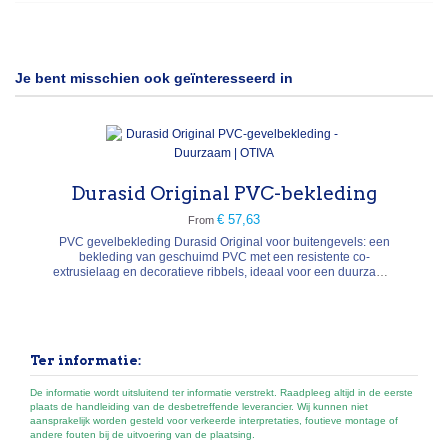
Je bent misschien ook geïnteresseerd in
Durasid Original PVC-bekleding
€ 57,63
From
PVC gevelbekleding Durasid Original voor buitengevels: een
bekleding van geschuimd PVC met een resistente co-
extrusielaag en decoratieve ribbels, ideaal voor een duurzame,
esthetische en moderne gevelbekleding.
Ter informatie:
De informatie wordt uitsluitend ter informatie verstrekt. Raadpleeg altijd in de eerste
plaats de handleiding van de desbetreffende leverancier. Wij kunnen niet
aansprakelijk worden gesteld voor verkeerde interpretaties, foutieve montage of
andere fouten bij de uitvoering van de plaatsing.