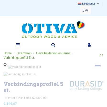
Nederlands
(
0
)
Home
IJzerwaren
Gevelbekleding en terras
Verbindingsprofiel 5 st.
Verbindingsprofiel 5
st.
Referentie
PR41-087-524300-90
€ 144,07