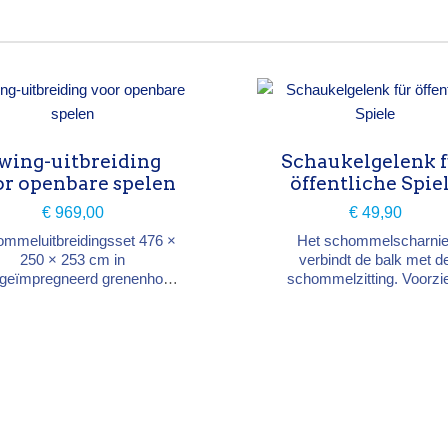
wing-uitbreiding
Schaukelgelenk 
or openbare spelen
öffentliche Spie
€ 969,00
€ 49,90
mmeluitbreidingsset 476 ×
Het schommelscharnie
250 × 253 cm in
verbindt de balk met d
geïmpregneerd grenenhout
schommelzitting. Voorzi
sse 4, te koppelen aan een
scharnieren (baby- en ge
eeltoren (norm EN 1176).
zitting). Roestvrij staal Met
aalbalk 476 cm voorgeboord
dubbel kogellager Gewicht
r schommelhaken Steunen,
kg Conform EN 1176 (ope
terkingswand, montagebalk
speeltuinen) Kinderen van 
r de toren en grondankers
14 jaar
inbegrepen Alle
montageschroeven