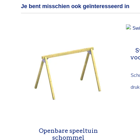
Je bent misschien ook geïnteresseerd in
S
vo
Scho
druk
kla
sp
Port
voo
vers
voo
Openbare speeltuin
schommel