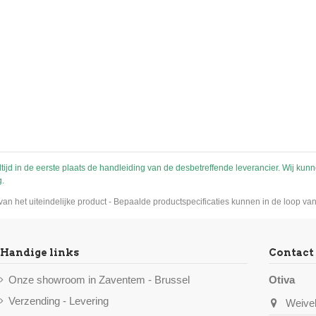
egeleverd (zitjes apart te
estellen) Geschikt voor
kinderen van 3...
altijd in de eerste plaats de handleiding van de desbetreffende leverancier. Wij kun
g.
n van het uiteindelijke product - Bepaalde productspecificaties kunnen in de loop 
Handige links
Contact
Onze showroom in Zaventem - Brussel
Otiva
Verzending - Levering
Weivel