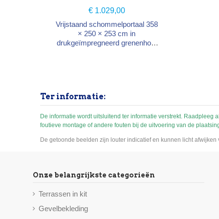
me
b
€ 1.029,00
Vrijstaand schommelportaal 358
× 250 × 253 cm in
drukgeïmpregneerd grenenhout
klasse 4, voor de openbare
speelplaats (norm EN 1176).
Constructie: 2 portaalsteunen +
balk 358 cm voorgeboord voor
schommelhaken 4 grondankers
Ter informatie:
en hoeksteunen inbegrepen Alle
montageschroeven
meegeleverd (zitjes apart te
De informatie wordt uitsluitend ter informatie verstrekt. Raadpleeg 
foutieve montage of andere fouten bij de uitvoering van de plaatsin
bestellen) Geschikt voor
kinderen van 3 tot 14 jaar
De getoonde beelden zijn louter indicatief en kunnen licht afwijke
Onze belangrijkste categorieën
Terrassen in kit
Gevelbekleding