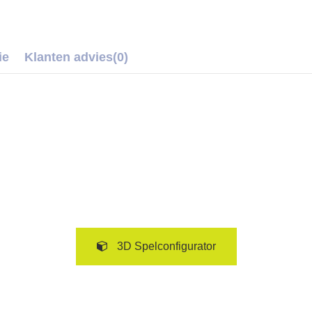
ie
Klanten advies
(0)
3D Spelconfigurator