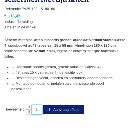
Referentie
PA25-122-LS180180
€ 116,45
Inclusief belasting
Afhalen in de winkel
Scherm met fijne latten in noords grenen, autoclaaf verduurzaamd klasse
4
, opgebouwd uit
43 latjes van 15 x 58 mm
. Afmetingen
180 x 180 cm
,
totale schermdikte
52 mm
. Strak, eigentijds ontwerp met fijne horizontale
latten.
→ Houtsoort: noords grenen, groene autoclaaf (klasse 4)
→ 43 latjes 15 x 58 mm: verfijnde, dichte look
→ Bestand tegen vocht, insecten en schimmels, onderhoudsarm
→ Montage op houten of metalen palen; bijpassende poort
beschikbaar
Hoeveelheid:
Aanvraag offerte