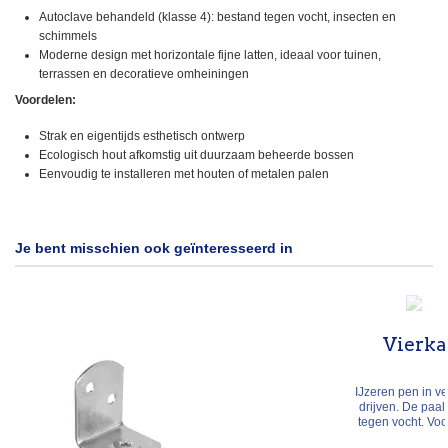
Autoclave behandeld (klasse 4): bestand tegen vocht, insecten en
schimmels
Moderne design met horizontale fijne latten, ideaal voor tuinen,
terrassen en decoratieve omheiningen
Voordelen:
Strak en eigentijds esthetisch ontwerp
Ecologisch hout afkomstig uit duurzaam beheerde bossen
Eenvoudig te installeren met houten of metalen palen
Je bent misschien ook geïnteresseerd in
Vierkant paalhouder met p
€ 9,95
From
IJzeren pen in verzinkt staal voor vierkante paal, in de 
drijven. De paal raakt de grond niet meer en is zo be
tegen vocht. Voor palen van 51 tot 141 mm (penlengte 
900 mm), 4 gaten Ø 11 mm.