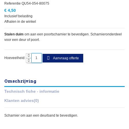
Referentie
QU54-054-80075
€ 4,50
Inclusief belasting
Afhalen in de winkel
Stalen duim
om aan een poortscharnier te bevestigen. Scharnieronderdeel
voor een deur of poort.
Hoeveelheid:
Aanvraag offerte
Omschrijving
Technisch fiche - informatie
Klanten advies
(0)
Scharnier om aan een deurband te bevestigen.