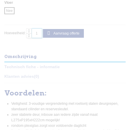
Vloer
Nee
Hoeveelheid:
Aanvraag offerte
Omschrijving
Technisch fiche - informatie
Klanten advies
(0)
Voordelen:
Veiligheid: 3-voudige vergrendeling met roetsvrij stalen deurgrepen,
standaard cilinder en reservesleutel.
zeer stabiele deur, inbouw aan iedere zijde vanaf maat
L275xP195xH222cm mogelijk!
rondom plexiglas zorgt voor voldoende daglicht