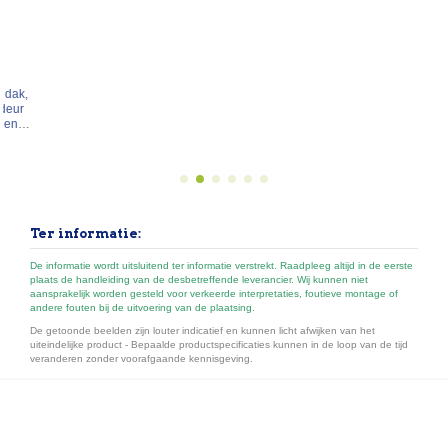
Inhangzak voor Biohort tuinhuis
€ 79,00
From
Ideale mand voor het opbergen van kleine voorwerpen,
inclusief bevestigingsrail voor montage op 2 verticale
schapstaander (niet inbegrepen).Zwarte polyester
mand.Afmeting B67 x D34 x H20cm
Ter informatie:
De informatie wordt uitsluitend ter informatie verstrekt. Raadpleeg altijd in de eerste
plaats de handleiding van de desbetreffende leverancier. Wij kunnen niet
aansprakelijk worden gesteld voor verkeerde interpretaties, foutieve montage of
andere fouten bij de uitvoering van de plaatsing.
De getoonde beelden zijn louter indicatief en kunnen licht afwijken van het
uiteindelijke product - Bepaalde productspecificaties kunnen in de loop van de tijd
veranderen zonder voorafgaande kennisgeving.
Onze belangrijkste categorieën