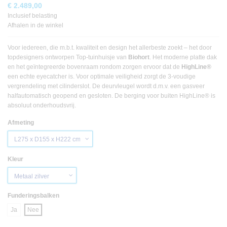
€ 2.489,00
Inclusief belasting
Afhalen in de winkel
Voor iedereen, die m.b.t. kwaliteit en design het allerbeste zoekt – het door
topdesigners ontworpen Top-tuinhuisje van
Biohort
. Het moderne platte dak
en het geïntegreerde bovenraam rondom zorgen ervoor dat de
HighLine®
een echte eyecatcher is. Voor optimale veiligheid zorgt de 3-voudige
vergrendeling met cilinderslot. De deurvleugel wordt d.m.v. een gasveer
halfautomatisch geopend en gesloten. De berging voor buiten HighLine® is
absoluut onderhoudsvrij.
Afmeting
Kleur
Funderingsbalken
Ja
Nee