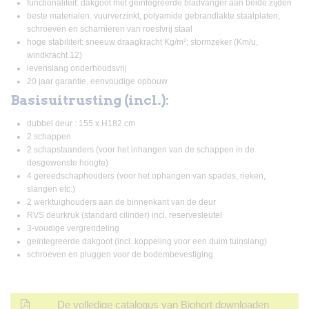
functionaliteit: dakgoot met geïntegreerde bladvanger aan beide zijden
beste materialen: vuurverzinkt, polyamide gebrandlakte staalplaten,
schroeven en scharnieren van roestvrij staal
hoge stabiliteit: sneeuw draagkracht Kg/m²; stormzeker (Km/u,
windkracht 12)
levenslang onderhoudsvrij
20 jaar garantie, eenvoudige opbouw
Basisuitrusting (incl.):
dubbel deur : 155 x H182 cm
2 schappen
2 schapstaanders (voor het inhangen van de schappen in de
desgewenste hoogte)
4 gereedschaphouders (voor het ophangen van spades, rieken,
slangen etc.)
2 werktuighouders aan de binnenkant van de deur
RVS deurkruk (standard cilinder) incl. reservesleutel
3-voudige vergrendeling
geïntegreerde dakgoot (incl. koppeling voor een duim tuinslang)
schroeven en pluggen voor de bodembevestiging
De volledige catalogus van Biohort downloaden