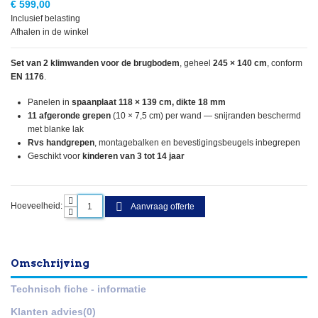
€ 599,00
Inclusief belasting
Afhalen in de winkel
Set van 2 klimwanden voor de brugbodem
, geheel
245 × 140 cm
, conform
EN 1176
.
Panelen in
spaanplaat 118 × 139 cm, dikte 18 mm
11 afgeronde grepen
(10 × 7,5 cm) per wand — snijranden beschermd
met blanke lak
Rvs handgrepen
, montagebalken en bevestigingsbeugels inbegrepen
Geschikt voor
kinderen van 3 tot 14 jaar
Hoeveelheid:
Aanvraag offerte
Omschrijving
Technisch fiche - informatie
Klanten advies
(0)