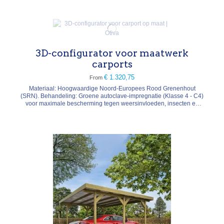
3D-configurator voor maatwerk
carports
€ 1.320,75
From
Materiaal: Hoogwaardige Noord-Europees Rood Grenenhout
(SRN). Behandeling: Groene autoclave-impregnatie (Klasse 4 - C4)
voor maximale bescherming tegen weersinvloeden, insecten en
schimmels. Structuur: Modulair "Cubo Premium"-systeem (robuuste
palen, meestal 12x12 cm afhankelijk van de configuratie).
Dakbedekking: EPDM-membraan (rubber)...