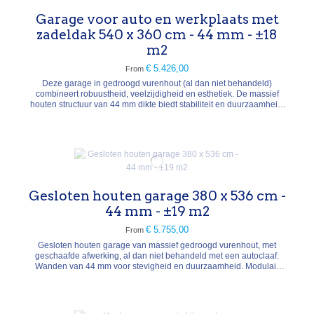
Garage voor auto en werkplaats met
zadeldak 540 x 360 cm - 44 mm - ±18
m2
€ 5.426,00
From
Deze garage in gedroogd vurenhout (al dan niet behandeld)
combineert robuustheid, veelzijdigheid en esthetiek. De massief
houten structuur van 44 mm dikte biedt stabiliteit en duurzaamheid,
terwijl het zadeldak zorgt voor een optimale waterafvoer en een
traditioneel ontwerp.Buitenafmetingen: 540 x 360 cm, hoogte 296
cm, binnenoppervlak 17,7 m², inhoud...
Gesloten houten garage 380 x 536 cm -
44 mm - ±19 m2
€ 5.755,00
From
Gesloten houten garage van massief gedroogd vurenhout, met
geschaafde afwerking, al dan niet behandeld met een autoclaaf.
Wanden van 44 mm voor stevigheid en duurzaamheid. Modulair
ontwerp waarbij deuren en ramen geplaatst kunnen worden aan de
linker- of rechterkant (montage in spiegelbeeld mogelijk). Voorzien
van 2 deuren met cilinderslot en 2...