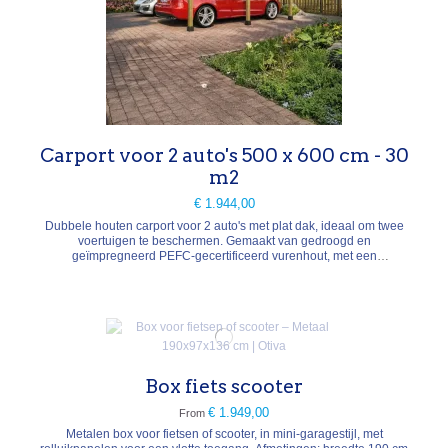
Carport voor 2 auto's 500 x 600 cm - 30
m2
€ 1.944,00
Dubbele houten carport voor 2 auto's met plat dak, ideaal om twee
voertuigen te beschermen. Gemaakt van gedroogd en
geïmpregneerd PEFC-gecertificeerd vurenhout, met een
geschaafde afwerking. Afmetingen: 600 x 500 cm (L x B),
dakoppervlakte 30 m². Doorrijhoogte 230 cm (aanpasbaar), totale
hoogte 260 cm. Bestaat uit 6 palen van 12 x 12 cm, balken van 5 x
16...
Box fiets scooter
€ 1.949,00
From
Metalen box voor fietsen of scooter, in mini-garagestijl, met