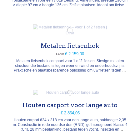
rolluikpanelen voor een vlotte toegang. Afmetingen: breedte 190 cm
× diepte 97 cm × hoogte 136 cm. Zelf te plaatsen. Ideaal om fietsen,
een scooter, een grasmaaier of tuinmateriaal op te bergen en te
beveiligen.
Metalen fietsenhok
€ 2.159,00
From
Metalen fietsenhok compact voor 1 of 2 fietsen. Stevige metalen
structuur die bestand is tegen weer en wind en onderhoudsvrij is.
Praktische en plaatsbesparende oplossing om uw fietsen tegen de
regen te beschermen en uw tuin of oprit vrij te houden.
Houten carport voor lange auto
€ 2.864,05
Houten carport 624 x 318 cm voor een lange auto, nokhoogte 2,35
m. Constructie in rode noordse den (RND), geïmpregneerd klasse 4
(C4), 28 mm beplanking, bestand tegen vocht, insecten en
schimmels. Plat dak met EPDM-folie en inbegrepen dakgoot voor
een gecontroleerde afvoer van regenwater. Afmetingen op maat