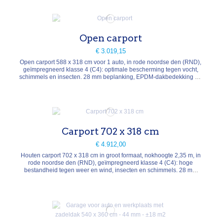
mogelijk.
Open carport
€ 3.019,15
Open carport 588 x 318 cm voor 1 auto, in rode noordse den (RND),
geïmpregneerd klasse 4 (C4): optimale bescherming tegen vocht,
schimmels en insecten. 28 mm beplanking, EPDM-dakbedekking en
inbegrepen dakgoot voor een duurzame waterdichtheid. Open
structuur voor vlotte toegang tot de wagen. Afmetingen op maat
beschikbaar.
Carport 702 x 318 cm
€ 4.912,00
Houten carport 702 x 318 cm in groot formaat, nokhoogte 2,35 m, in
rode noordse den (RND), geïmpregneerd klasse 4 (C4): hoge
bestandheid tegen weer en wind, insecten en schimmels. 28 mm
beplanking en EPDM-dakbedekking voor een duurzame
waterdichtheid. Overdekte oppervlakte voor één of twee wagens.
Afmetingen op maat.