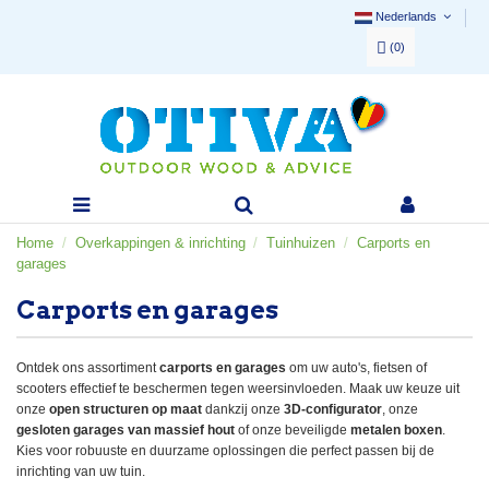
Nederlands
(
0
)
Home
Overkappingen & inrichting
Tuinhuizen
Carports en
garages
Carports en garages
Ontdek ons assortiment
carports en garages
om uw auto's, fietsen of
scooters effectief te beschermen tegen weersinvloeden. Maak uw keuze uit
onze
open structuren op maat
dankzij onze
3D-configurator
, onze
gesloten garages van massief hout
of onze beveiligde
metalen boxen
.
Kies voor robuuste en duurzame oplossingen die perfect passen bij de
inrichting van uw tuin.