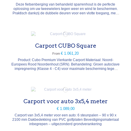
Deze fietsenberging van behandeld sparrenhout is de perfecte
oplossing om uw tweewielers tegen weer en wind te beschermen.
Praktisch dankzij de dubbele deuren voor een vlotte toegang, meet
hij 200 x 90 x 158 cm en past hij discreet in uw tuin. Volledig
geleverd met een isolerende houten vloer, bitumineus vilt voor de
waterdichtheid van het dak en al het...
Carport CUBO Square
€ 1.061,20
From
Product: Cubo Premium Vierkante Carport Materiaal: Noord-
Europees Rood Noordenhout (SRN). Behandeling: Groen autoclave
impregnering (Klasse 4 - C4) voor maximale bescherming tegen
vocht, insecten en houtrot. Bouwsysteem: Modulaire Cubo (montage
zonder zagen, boren of schroeven). Beschikbare afmetingen (cm):
204x204, 261x261,...
Carport voor auto 3x5,4 meter
€ 1.089,00
Carport van 3x5,4 meter voor een auto: 6 steunpalen – 90 x 90 x
2100 mm Dakbedekking van PVC golfplaten Bevestigingsmateriaal
inbegrepen – uitgezonderd grondverankering