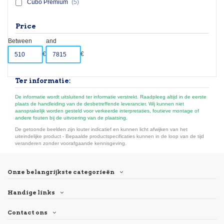
Cubo Premium
(5)
Price
Between
and
€
€
Ter informatie:
De informatie wordt uitsluitend ter informatie verstrekt. Raadpleeg altijd in de eerste
plaats de handleiding van de desbetreffende leverancier. Wij kunnen niet
aansprakelijk worden gesteld voor verkeerde interpretaties, foutieve montage of
andere fouten bij de uitvoering van de plaatsing.
De getoonde beelden zijn louter indicatief en kunnen licht afwijken van het
uiteindelijke product - Bepaalde productspecificaties kunnen in de loop van de tijd
veranderen zonder voorafgaande kennisgeving.
Onze belangrijkste categorieën
Handige links
Contact ons