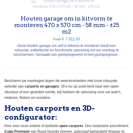
Houten garage om in kitvorm te
monteren 470 x 570 cm - 58 mm - ±25
m2
€ 7.811,00
From
Deze houten garage om zelf in kitvorm te monteren biedt een
robuuste, esthetische en functionele oplossing om uw voertuig te
beschermen. Gemaakt van geïmpregneerd of niet-geïmpregneerd
vurenhout, garandeert het een uitstekende duurzaamheid en een
nauwkeurige montage. De structuur van massief hout van 58 mm
dik zorgt voor een goede isolatie en stabiliteit....
Bescherm uw voertuigen tegen de weersinvloeden met onze robuuste
selectie van
carports en garages
. Of u nu op zoek bent naar een open
structuur of een gesloten ruimte, wij hebben de oplossing voor uw auto's,
motoren, fietsen en scooters.
Houten carports en 3D-
configurator:
Kies voor onze enkele of dubbele
open carports
. Ons modulaire assortiment
Cubo Premium
van Rood Noords Grenen, autoclaaf behandeld (Klasse 4),