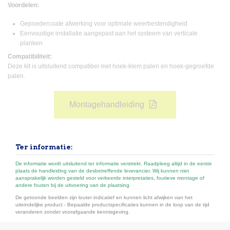
Voordelen:
Gepoedercoate afwerking voor optimale weerbestendigheid
Eenvoudige installatie aangepast aan het systeem van verticale
planken
Compatibiliteit:
Deze kit is uitsluitend compatibel met hoek-klem palen en hoek-gegroefde
palen.
Montagehandleiding
Ter informatie:
De informatie wordt uitsluitend ter informatie verstrekt. Raadpleeg altijd in de eerste
plaats de handleiding van de desbetreffende leverancier. Wij kunnen niet
aansprakelijk worden gesteld voor verkeerde interpretaties, foutieve montage of
andere fouten bij de uitvoering van de plaatsing.
De getoonde beelden zijn louter indicatief en kunnen licht afwijken van het
uiteindelijke product - Bepaalde productspecificaties kunnen in de loop van de tijd
veranderen zonder voorafgaande kennisgeving.