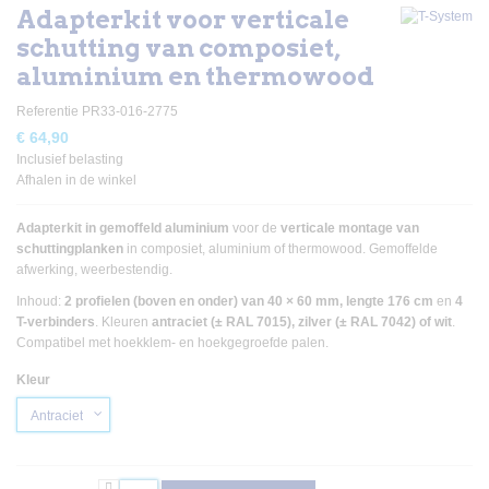
Adapterkit voor verticale
schutting van composiet,
aluminium en thermowood
Referentie
PR33-016-2775
€ 64,90
Inclusief belasting
Afhalen in de winkel
Adapterkit in gemoffeld aluminium
voor de
verticale montage van
schuttingplanken
in composiet, aluminium of thermowood. Gemoffelde
afwerking, weerbestendig.
Inhoud:
2 profielen (boven en onder) van 40 × 60 mm, lengte 176 cm
en
4
T-verbinders
. Kleuren
antraciet (± RAL 7015), zilver (± RAL 7042) of wit
.
Compatibel met hoekklem- en hoekgegroefde palen.
Kleur