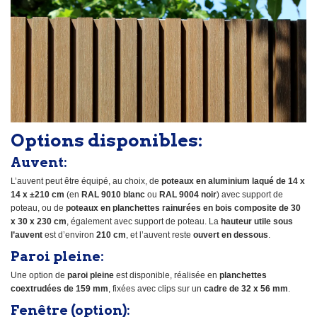
Options disponibles:
Auvent:
L’auvent peut être équipé, au choix, de
poteaux en aluminium laqué de 14 x
14 x ±210 cm
(en
RAL 9010 blanc
ou
RAL 9004 noir
) avec support de
poteau, ou de
poteaux en planchettes rainurées en bois composite de 30
x 30 x 230 cm
, également avec support de poteau. La
hauteur utile sous
l’auvent
est d’environ
210 cm
, et l’auvent reste
ouvert en dessous
.
Paroi pleine:
Une option de
paroi pleine
est disponible, réalisée en
planchettes
coextrudées de 159 mm
, fixées avec clips sur un
cadre de 32 x 56 mm
.
Fenêtre (option):