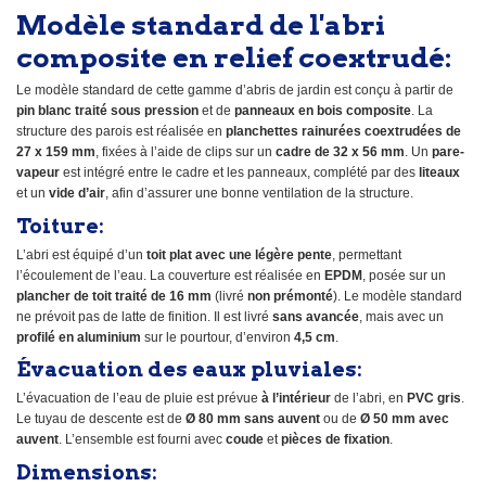
Modèle standard de l'abri
composite en relief coextrudé:
Le modèle standard de cette gamme d’abris de jardin est conçu à partir de
pin blanc traité sous pression
et de
panneaux en bois composite
. La
structure des parois est réalisée en
planchettes rainurées coextrudées de
27 x 159 mm
, fixées à l’aide de clips sur un
cadre de 32 x 56 mm
. Un
pare-
vapeur
est intégré entre le cadre et les panneaux, complété par des
liteaux
et un
vide d’air
, afin d’assurer une bonne ventilation de la structure.
Toiture:
L’abri est équipé d’un
toit plat avec une légère pente
, permettant
l’écoulement de l’eau. La couverture est réalisée en
EPDM
, posée sur un
plancher de toit traité de 16 mm
(livré
non prémonté
). Le modèle standard
ne prévoit pas de latte de finition. Il est livré
sans avancée
, mais avec un
profilé en aluminium
sur le pourtour, d’environ
4,5 cm
.
Évacuation des eaux pluviales:
L’évacuation de l’eau de pluie est prévue
à l’intérieur
de l’abri, en
PVC gris
.
Le tuyau de descente est de
Ø 80 mm sans auvent
ou de
Ø 50 mm avec
auvent
. L’ensemble est fourni avec
coude
et
pièces de fixation
.
Dimensions: