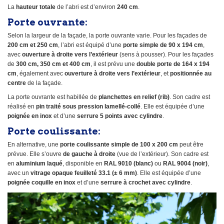
La
hauteur totale
de l’abri est d’environ
240 cm
.
Porte ouvrante:
Selon la largeur de la façade, la porte ouvrante varie. Pour les façades de
200 cm et 250 cm
, l’abri est équipé d’une
porte simple de 90 x 194 cm
,
avec
ouverture à droite vers l’extérieur
(sens à pousser). Pour les façades
de
300 cm, 350 cm et 400 cm
, il est prévu une
double porte de 164 x 194
cm
, également avec
ouverture à droite vers l’extérieur
, et
positionnée au
centre
de la façade.
La porte ouvrante est habillée de
planchettes en relief (rib)
. Son cadre est
réalisé en
pin traité sous pression lamellé-collé
. Elle est équipée d’une
poignée en inox
et d’une
serrure 5 points avec cylindre
.
Porte coulissante:
En alternative, une
porte coulissante simple de 100 x 200 cm
peut être
prévue. Elle s’ouvre
de gauche à droite
(vue de l’extérieur). Son cadre est
en
aluminium laqué
, disponible en
RAL 9010 (blanc)
ou
RAL 9004 (noir)
,
avec un
vitrage opaque feuilleté 33.1 (± 6 mm)
. Elle est équipée d’une
poignée coquille en inox
et d’une
serrure à crochet avec cylindre
.