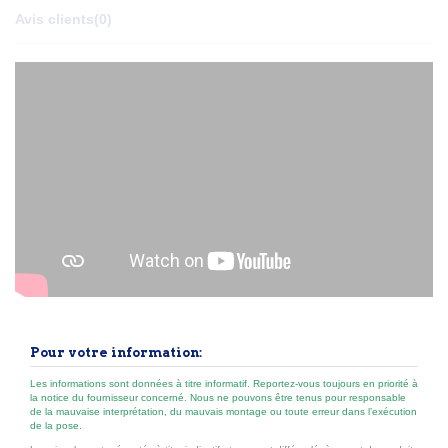
Avis clients
(0)
Pour votre information:
Les informations sont données à titre informatif. Reportez-vous toujours en priorité à
la notice du fournisseur concerné. Nous ne pouvons être tenus pour responsable
de la mauvaise interprétation, du mauvais montage ou toute erreur dans l’exécution
de la pose.