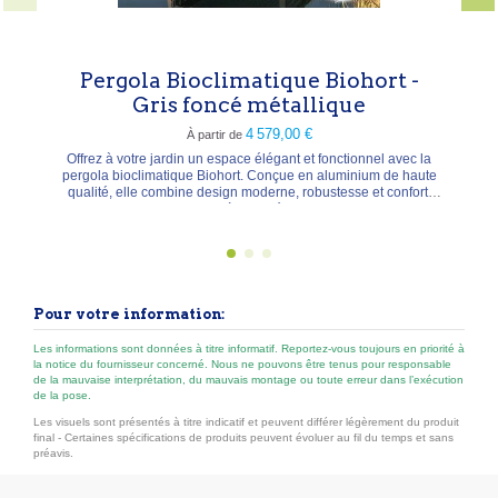
rgola Bioclimatique Biohort -
Gris foncé métallique
4 579,00 €
À partir de
 à votre jardin un espace élégant et fonctionnel avec la
a bioclimatique Biohort. Conçue en aluminium de haute
té, elle combine design moderne, robustesse et confort.
lamelles orientables à 130° réduisent le rayonnement
mique et le bruit, tout en vous permettant de contrôler
l’ombre selon vos envies. Équipée d’un système...
Pour votre information:
Les informations sont données à titre informatif. Reportez-vous toujours en priorité à
la notice du fournisseur concerné. Nous ne pouvons être tenus pour responsable
de la mauvaise interprétation, du mauvais montage ou toute erreur dans l’exécution
de la pose.
Les visuels sont présentés à titre indicatif et peuvent différer légèrement du produit
final - Certaines spécifications de produits peuvent évoluer au fil du temps et sans
préavis.