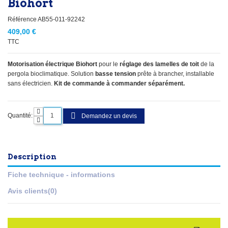
Biohort
Référence
AB55-011-92242
409,00 €
TTC
Motorisation électrique Biohort
pour le
réglage des lamelles de toit
de la
pergola bioclimatique. Solution
basse tension
prête à brancher, installable
sans électricien.
Kit de commande à commander séparément.
Quantité:
Demandez un devis
Description
Fiche technique - informations
Avis clients
(0)