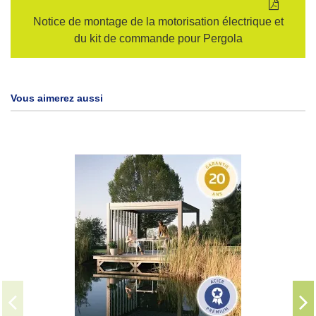
Notice de montage de la motorisation électrique et
du kit de commande pour Pergola
Vous aimerez aussi
Pergo
Offrez à vo
pergola bio
qualité, el
Ses lamel
thermique 
l’ombr