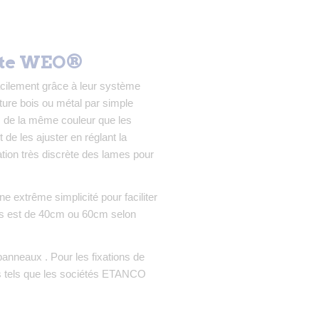
ite WEO®
ilement grâce à leur système
ture bois ou métal par simple
es de la même couleur que les
e les ajuster en réglant la
tion très discrète des lames pour
 extrême simplicité pour faciliter
rts est de 40cm ou 60cm selon
nneaux . Pour les fixations de
tes tels que les sociétés ETANCO