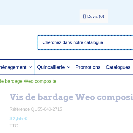
Devis
(
0
)
Promotions
Catalogues
aménagement
Quincaillerie
de bardage Weo composite
Vis de bardage Weo composi
Référence
QU55-040-2715
32,55 €
TTC