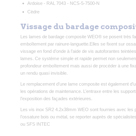
Ardoise - RAL 7043 - NCS-5-7500-N
Cèdre
Vissage du bardage compos
Les lames de bardage composite WEO® se posent très fac
emboîtement par rainure-languette.Elles se fixent sur ossa
vissage en fond d’onde à l’aide de vis autoforantes teinté
lames. Ce système simple et rapide permet non seulement d
profondeur emboîtement mais aussi de procéder à une fixa
un rendu quasi invisible.
Le remplacement d’une lame composite est également d’une
les opérations de maintenance. L’entraxe entre les suppo
l’exposition des façades extérieures.
Les vis inox SR2 4.2x38mm WEO sont fournies avec les pa
l’ossature bois ou métal, se reporter auprès de spécialis
ou SFS INTEC