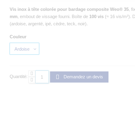
Vis inox à tête colorée pour bardage composite Weo® 35
, f
mm
, embout de vissage fourni. Boîte de
100 vis
(≈ 16 vis/m²). 
(ardoise, argenté, ipé, cèdre, teck, noir).
Couleur
Quantité:
Demandez un devis