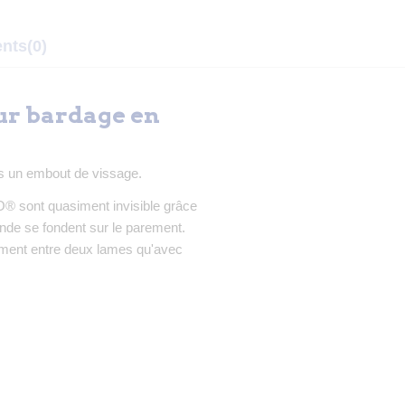
ents
(0)
our bardage en
lus un embout de vissage.
O® sont quasiment invisible grâce
'onde se fondent sur le parement.
rtement entre deux lames qu'avec