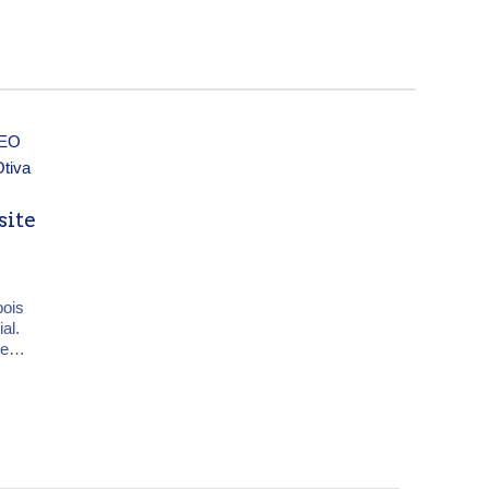
site
bois
al.
te