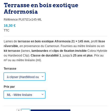
Terrasse en bois exotique
Afrormosia
Référence
PL67I21x145-ML
16,30 €
TTC
Lames de
terrasse en bois exotique Afrormosia 21 × 145 mm
, profil
lisse
réversible
, en provenance du Cameroun. Fournies au mètre linéaire ou en
kit terrasse
(lames,
lambourdes
et
clips de fixation invisible
Cobra Hybride
ou Hardwood Clip).
Classe de durabilité 1
, jusqu'à
25 ans et plus
. Prix au
m² ou au mètre linéaire (ml).
Terrasse
Prix par