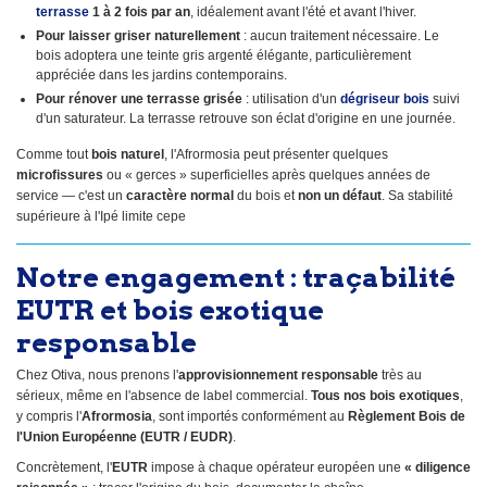
terrasse
1 à 2 fois par an
, idéalement avant l'été et avant l'hiver.
Pour laisser griser naturellement
: aucun traitement nécessaire. Le
bois adoptera une teinte gris argenté élégante, particulièrement
appréciée dans les jardins contemporains.
Pour rénover une terrasse grisée
: utilisation d'un
dégriseur bois
suivi
d'un saturateur. La terrasse retrouve son éclat d'origine en une journée.
Comme tout
bois naturel
, l'Afrormosia peut présenter quelques
microfissures
ou « gerces » superficielles après quelques années de
service — c'est un
caractère normal
du bois et
non un défaut
. Sa stabilité
supérieure à l'Ipé limite cepe
Notre engagement : traçabilité
EUTR et bois exotique
responsable
Chez Otiva, nous prenons l'
approvisionnement responsable
très au
sérieux, même en l'absence de label commercial.
Tous nos bois exotiques
,
y compris l'
Afrormosia
, sont importés conformément au
Règlement Bois de
l'Union Européenne (EUTR / EUDR)
.
Concrètement, l'
EUTR
impose à chaque opérateur européen une
« diligence