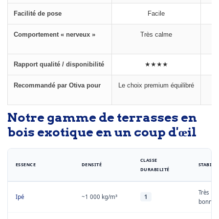
Facilité de pose
Facile
Comportement « nerveux »
Très calme
Rapport qualité / disponibilité
★★★★
Recommandé par Otiva pour
Le choix premium équilibré
Le
Notre gamme de terrasses en
bois exotique en un coup d'œil
CLASSE
ESSENCE
DENSITÉ
STABILI
DURABILITÉ
Très
Ipé
~1 000 kg/m³
1
bonne