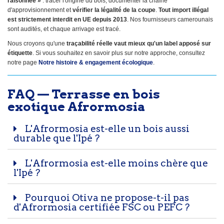
raisonnée »
: tracer l'origine du bois, documenter la chaîne
d'approvisionnement et
vérifier la légalité de la coupe
.
Tout import illégal
est strictement interdit en UE depuis 2013
. Nos fournisseurs camerounais
sont audités, et chaque arrivage est tracé.
Nous croyons qu'une
traçabilité réelle vaut mieux qu'un label apposé sur
étiquette
. Si vous souhaitez en savoir plus sur notre approche, consultez
notre page
Notre histoire & engagement écologique
.
FAQ — Terrasse en bois
exotique Afrormosia
L'Afrormosia est-elle un bois aussi
durable que l'Ipé ?
L'Afrormosia est-elle moins chère que
l'Ipé ?
Pourquoi Otiva ne propose-t-il pas
d'Afrormosia certifiée FSC ou PEFC ?