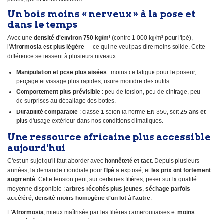
Un bois moins « nerveux » à la pose et
dans le temps
Avec une
densité d'environ 750 kg/m³
(contre 1 000 kg/m³ pour l'Ipé),
l'
Afrormosia est plus légère
— ce qui ne veut pas dire moins solide. Cette
différence se ressent à plusieurs niveaux :
Manipulation et pose plus aisées
: moins de fatigue pour le poseur,
perçage et vissage plus rapides, usure moindre des outils.
Comportement plus prévisible
: peu de torsion, peu de cintrage, peu
de surprises au déballage des bottes.
Durabilité comparable
: classe
1
selon la norme EN 350, soit
25 ans et
plus
d'usage extérieur dans nos conditions climatiques.
Une ressource africaine plus accessible
aujourd'hui
C'est un sujet qu'il faut aborder avec
honnêteté et tact
. Depuis plusieurs
années, la demande mondiale pour l'
Ipé
a explosé, et
les prix ont fortement
augmenté
. Cette tension peut, sur certaines filières, peser sur la qualité
moyenne disponible :
arbres récoltés plus jeunes
,
séchage parfois
accéléré
,
densité moins homogène d'un lot à l'autre
.
L'
Afrormosia
, mieux maîtrisée par les filières camerounaises et
moins