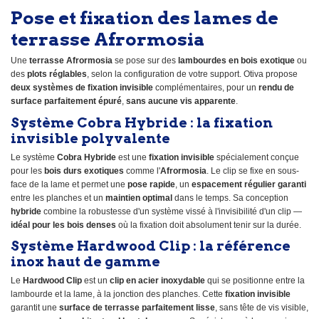
Pose et fixation des lames de
terrasse Afrormosia
Une
terrasse Afrormosia
se pose sur des
lambourdes en bois exotique
ou
des
plots réglables
, selon la configuration de votre support. Otiva propose
deux systèmes de fixation invisible
complémentaires, pour un
rendu de
surface parfaitement épuré
,
sans aucune vis apparente
.
Système Cobra Hybride : la fixation
invisible polyvalente
Le système
Cobra Hybride
est une
fixation invisible
spécialement conçue
pour les
bois durs exotiques
comme l'
Afrormosia
. Le clip se fixe en sous-
face de la lame et permet une
pose rapide
, un
espacement régulier garanti
entre les planches et un
maintien optimal
dans le temps. Sa conception
hybride
combine la robustesse d'un système vissé à l'invisibilité d'un clip —
idéal pour les bois denses
où la fixation doit absolument tenir sur la durée.
Système Hardwood Clip : la référence
inox haut de gamme
Le
Hardwood Clip
est un
clip en acier inoxydable
qui se positionne entre la
lambourde et la lame, à la jonction des planches. Cette
fixation invisible
garantit une
surface de terrasse parfaitement lisse
, sans tête de vis visible,