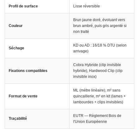
Profil de surface
Lisse réversible
Brun jaune doré, évoluant vers
Couleur
brun ambré, puis gris argenté si
non traité
KD ou AD : 16/18 % DTU (selon
Séchage
arrivage)
Cobra Hybride (clip invisible
Fixations compatibles
hybride), Hardwood Clip (clip
invisible inox)
ML (mètre linéaire), m² sans
Format de vente
quincaillerie, m² en kit (lames +
lambourdes + clips invisibles)
EUTR — Règlement Bois de
Traçabilité
l'Union Européenne