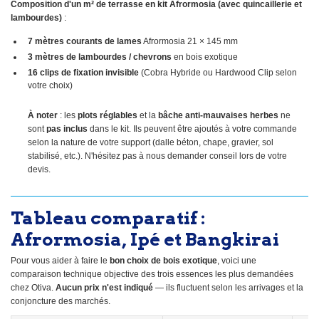
Composition d'un m² de terrasse en kit Afrormosia (avec quincaillerie et
lambourdes)
:
7 mètres courants de lames
Afrormosia 21 × 145 mm
3 mètres de lambourdes / chevrons
en bois exotique
16 clips de fixation invisible
(Cobra Hybride ou Hardwood Clip selon
votre choix)
À noter
: les
plots réglables
et la
bâche anti-mauvaises herbes
ne
sont
pas inclus
dans le kit. Ils peuvent être ajoutés à votre commande
selon la nature de votre support (dalle béton, chape, gravier, sol
stabilisé, etc.). N'hésitez pas à nous demander conseil lors de votre
devis.
Tableau comparatif :
Afrormosia, Ipé et Bangkirai
Pour vous aider à faire le
bon choix de bois exotique
, voici une
comparaison technique objective des trois essences les plus demandées
chez Otiva.
Aucun prix n'est indiqué
— ils fluctuent selon les arrivages et la
conjoncture des marchés.