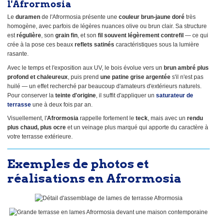
l'Afrormosia
Le
duramen
de l'Afrormosia présente une
couleur brun-jaune doré
très
homogène, avec parfois de légères nuances olive ou brun clair. Sa structure
est
régulière
, son
grain fin
, et son
fil souvent légèrement contrefil
— ce qui
crée à la pose ces beaux
reflets satinés
caractéristiques sous la lumière
rasante.
Avec le temps et l'exposition aux UV, le bois évolue vers un
brun ambré plus
profond et chaleureux
, puis prend
une patine grise argentée
s'il n'est pas
huilé — un effet recherché par beaucoup d'amateurs d'extérieurs naturels.
Pour conserver la
teinte d'origine
, il suffit d'appliquer un
saturateur de
terrasse
une à deux fois par an.
Visuellement, l'
Afrormosia
rappelle fortement le
teck
, mais avec un
rendu
plus chaud, plus ocre
et un veinage plus marqué qui apporte du caractère à
votre terrasse extérieure.
Exemples de photos et
réalisations en Afrormosia