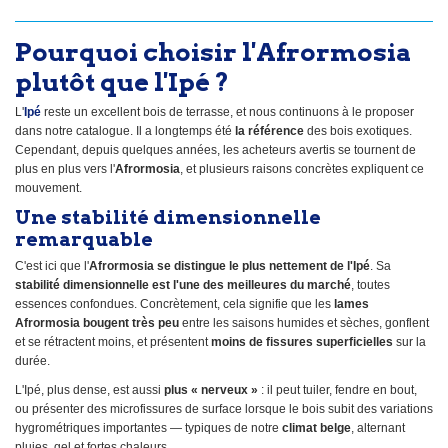
Pourquoi choisir l'Afrormosia
plutôt que l'Ipé ?
L'
Ipé
reste un excellent bois de terrasse, et nous continuons à le proposer
dans notre catalogue. Il a longtemps été
la référence
des bois exotiques.
Cependant, depuis quelques années, les acheteurs avertis se tournent de
plus en plus vers l'
Afrormosia
, et plusieurs raisons concrètes expliquent ce
mouvement.
Une stabilité dimensionnelle
remarquable
C'est ici que l'
Afrormosia se distingue le plus nettement de l'Ipé
. Sa
stabilité dimensionnelle est l'une des meilleures du marché
, toutes
essences confondues. Concrètement, cela signifie que les
lames
Afrormosia bougent très peu
entre les saisons humides et sèches, gonflent
et se rétractent moins, et présentent
moins de fissures superficielles
sur la
durée.
L'Ipé, plus dense, est aussi
plus « nerveux »
: il peut tuiler, fendre en bout,
ou présenter des microfissures de surface lorsque le bois subit des variations
hygrométriques importantes — typiques de notre
climat belge
, alternant
pluies, gel et fortes chaleurs.