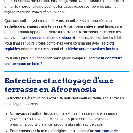
pour un
rendu architectural haut de gamme
. Sa résistance à la corrosion
en fait le choix privilégié pour les terrasses exposées (bord de piscine,
façade maritime, zones très humides).
Quel que soit le système choisi, vous bénéficiez du
même résultat
esthétique premium
: une
terrasse Afrormosia entièrement lisse
, sans
aucune fixation apparente. Notre
kit terrasse Afrormosia
comprend les
lames
, les
lambourdes en bois exotique
et les
clips de fixation invisible
.
Pour finaliser votre projet, complétez votre commande avec les
plots
réglables
adaptés à votre support et la
bâche anti-mauvaises herbes
.
Pour aller plus loin, consultez notre guide complet :
Comment construire
une terrasse en bois ?
Entretien et nettoyage d'une
terrasse en Afrormosia
L'
Afrormosia
étant un bois exotique
naturellement durable
, son entretien
reste léger et accessible.
Nettoyage régulier
: brosse souple + eau légèrement savonneuse
(savon noir ou savon de Marseille).
À proscrire
: nettoyeur haute
pression à courte distance, produits abrasifs, eau de Javel.
Pour conserver la teinte d'origine
: application d'un
saturateur de