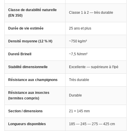
Classe de durabilité naturelle
Classe 1 à 2 — très durable
(EN 350)
Durée de vie estimée
25 ans et plus
Densité moyenne (12 % H)
~750 kg/m³
Dureté Brinell
~7,5 N/mm²
Stabilité dimensionnelle
Excellente — supérieure à l'Ipé
Résistance aux champignons
Très durable
Résistance aux insectes
Durable
(termites compris)
Section / dimensions
21 × 145 mm
Longueurs disponibles
185 — 245 — 275 — 425 cm