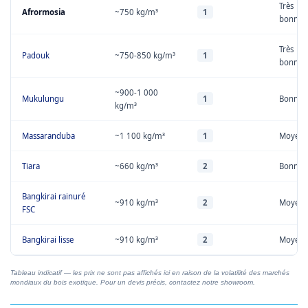
Très
Afrormosia
~750 kg/m³
1
bonne
Très
Padouk
~750-850 kg/m³
1
bonne
~900-1 000
Mukulungu
1
Bonne
kg/m³
Massaranduba
~1 100 kg/m³
1
Moyenn
Tiara
~660 kg/m³
2
Bonne
Bangkirai rainuré
~910 kg/m³
2
Moyenn
FSC
Bangkirai lisse
~910 kg/m³
2
Moyenn
Tableau indicatif — les prix ne sont pas affichés ici en raison de la volatilité des marchés
mondiaux du bois exotique. Pour un devis précis, contactez notre showroom.