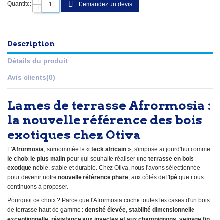
Quantité:
Demandez un devis
Description
Détails du produit
Avis clients
(0)
Lames de terrasse Afrormosia :
la nouvelle référence des bois
exotiques chez Otiva
L'
Afrormosia
, surnommée le «
teck africain
», s'impose aujourd'hui comme
le choix le plus malin
pour qui souhaite réaliser une
terrasse en bois
exotique
noble, stable et durable. Chez Otiva, nous l'avons sélectionnée
pour devenir notre
nouvelle référence phare
, aux côtés de l'
Ipé
que nous
continuons à proposer.
Pourquoi ce choix ? Parce que l'Afrormosia coche toutes les cases d'un bois
de terrasse haut de gamme :
densité élevée
,
stabilité dimensionnelle
exceptionnelle
,
résistance aux insectes et aux champignons
,
veinage fin