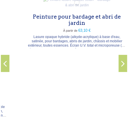
Peinture pour bardage et abri de
jardin
63,10 €
À partir de
Lasure opaque hybride (alkyde-acrylique) à base d'eau,
satinée, pour bardages, abris de jardin, châssis et mobilier
extérieur, toutes essences. Écran U.V. total et microporeuse (ne
pèle pas), elle laisse transparaître la structure du bois et espace