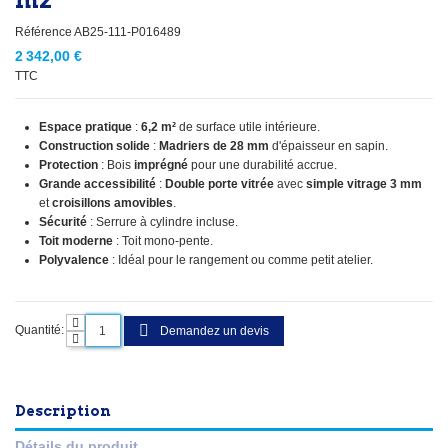
m2
Référence
AB25-111-P016489
2 342,00 €
TTC
Espace pratique
:
6,2 m²
de surface utile intérieure.
Construction solide
:
Madriers de 28 mm
d'épaisseur en sapin.
Protection
: Bois
imprégné
pour une durabilité accrue.
Grande accessibilité
:
Double porte vitrée
avec
simple vitrage 3 mm
et
croisillons amovibles
.
Sécurité
: Serrure à cylindre incluse.
Toit moderne
: Toit mono-pente.
Polyvalence
: Idéal pour le rangement ou comme petit atelier.
Quantité:
Demandez un devis
Description
Détails du produit