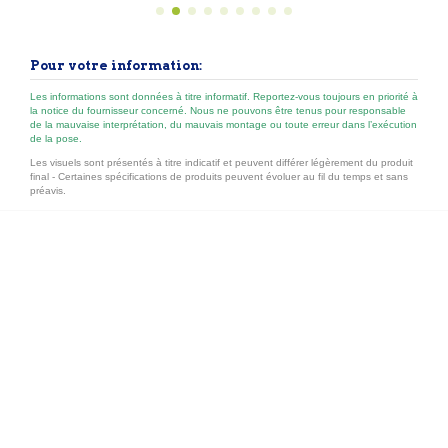
les entretiens. Type → lasure opaque hybride, satinée Séchage
→ hors poussière 30-60 min, recouvrable...
Pour votre information:
Les informations sont données à titre informatif. Reportez-vous toujours en priorité à
la notice du fournisseur concerné. Nous ne pouvons être tenus pour responsable
de la mauvaise interprétation, du mauvais montage ou toute erreur dans l’exécution
de la pose.
Les visuels sont présentés à titre indicatif et peuvent différer légèrement du produit
final - Certaines spécifications de produits peuvent évoluer au fil du temps et sans
préavis.
Nos principales catégories
Liens utiles
Contactez-nous
Follow us