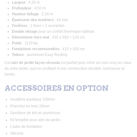
Largeur
: 4,35 m
Profondeur
: 4,50 m
Hauteur faîtage
: 2,30 m
Épaisseur des madriers
: 44 mm
Fenêtres
: 2 fixes + 2 ouvrantes
Double vitrage
pour un confort thermique optimal
Dimensions hors tout
: 435 x 350 + 120 cm
Poids
: 1120 kg
Fondations recommandées
: 415 x 300 cm
Toiture
: aluminium Easy Roofing
Cet
abri de jardin façon véranda
est parfait pour créer un coin cosy au cœur
de votre jardin, tout en profitant d’une construction durable, lumineuse et
isolée.
ACCESSOIRES EN OPTION
Gouttière plastique 100mm
Plancher en bois 26mm
Garniture de toit en aluminium
Kit tempête pour abri de jardin
Cadre de fondation
Silicone