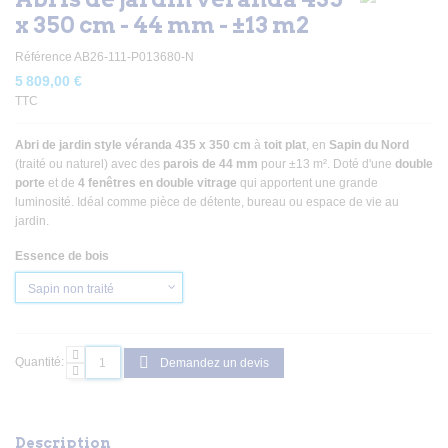
x 350 cm - 44 mm - ±13 m2
Référence
AB26-111-P013680-N
5 809,00 €
TTC
Abri de jardin style véranda 435 x 350 cm
à
toit plat
, en
Sapin du Nord
(traité ou naturel) avec des
parois de 44 mm
pour ±13 m². Doté d'une
double
porte
et de
4 fenêtres en double vitrage
qui apportent une grande
luminosité. Idéal comme pièce de détente, bureau ou espace de vie au
jardin.
Essence de bois
Quantité:
Demandez un devis
Description