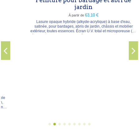
Peinture pour bardage et abri de
jardin
63,10 €
À partir de
Lasure opaque hybride (alkyde-acrylique) à base d'eau,
satinée, pour bardages, abris de jardin, châssis et mobilier
extérieur, toutes essences. Écran U.V. total et microporeuse (ne
pèle pas), elle laisse transparaître la structure du bois et espace
les entretiens. Type → lasure opaque hybride, satinée Séchage
→ hors poussière 30-60 min, recouvrable...