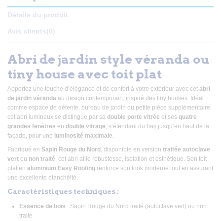
Détails du produit
Avis clients
(0)
Abri de jardin style véranda ou
tiny house avec toit plat
Apportez une touche d’élégance et de confort à votre extérieur avec cet
abri
de jardin véranda
au design contemporain, inspiré des tiny houses. Idéal
comme espace de détente, bureau de jardin ou petite pièce supplémentaire,
cet abri lumineux se distingue par sa
double porte vitrée
et ses
quatre
grandes fenêtres
en
double vitrage
, s’étendant du bas jusqu’en haut de la
façade, pour une
luminosité maximale
.
Fabriqué en
Sapin Rouge du Nord
, disponible en version
traitée autoclave
vert
ou
non traité
, cet abri allie robustesse, isolation et esthétique. Son toit
plat en
aluminium Easy Roofing
renforce son look moderne tout en assurant
une excellente étanchéité.
Caractéristiques techniques :
Essence de bois
: Sapin Rouge du Nord traité (autoclave vert) ou non
traité