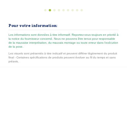
extérieur, toutes essences. Écran U.V. total et microporeuse (ne
pèle pas), elle laisse transparaître la structure du bois et espace
les entretiens. Type → lasure opaque hybride, satinée Séchage
→ hors poussière 30-60 min, recouvrable...
Pour votre information:
Les informations sont données à titre informatif. Reportez-vous toujours en priorité à
la notice du fournisseur concerné. Nous ne pouvons être tenus pour responsable
de la mauvaise interprétation, du mauvais montage ou toute erreur dans l’exécution
de la pose.
Les visuels sont présentés à titre indicatif et peuvent différer légèrement du produit
final - Certaines spécifications de produits peuvent évoluer au fil du temps et sans
préavis.
Nos principales catégories
Liens utiles
Contactez-nous
Follow us