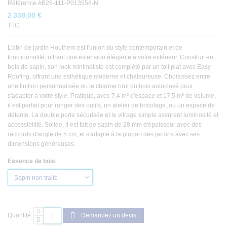
Référence
AB26-111-P013558-N
2 338,00 €
TTC
L'abri de jardin Houthem est l'union du style contemporain et de
fonctionnalité, offrant une extension élégante à votre extérieur. Construit en
bois de sapin, son look minimaliste est complété par un toit plat avec Easy
Roofing, offrant une esthétique moderne et chaleureuse. Choisissez entre
une finition personnalisée ou le charme brut du bois autoclavé pour
s'adapter à votre style. Pratique, avec 7,4 m² d'espace et 17,5 m³ de volume,
il est parfait pour ranger des outils, un atelier de bricolage, ou un espace de
détente. La double porte sécurisée et le vitrage simple assurent luminosité et
accessibilité. Solide, il est fait de sapin de 28 mm d'épaisseur avec des
raccords d'angle de 5 cm, et s'adapte à la plupart des jardins avec ses
dimensions généreuses.
Essence de bois
Quantité:
Demandez un devis