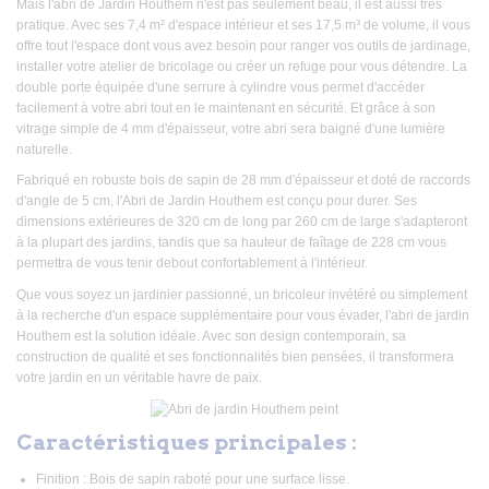
Mais l'abri de Jardin Houthem n'est pas seulement beau, il est aussi très
pratique. Avec ses 7,4 m² d'espace intérieur et ses 17,5 m³ de volume, il vous
offre tout l'espace dont vous avez besoin pour ranger vos outils de jardinage,
installer votre atelier de bricolage ou créer un refuge pour vous détendre. La
double porte équipée d'une serrure à cylindre vous permet d'accéder
facilement à votre abri tout en le maintenant en sécurité. Et grâce à son
vitrage simple de 4 mm d'épaisseur, votre abri sera baigné d'une lumière
naturelle.
Fabriqué en robuste bois de sapin de 28 mm d'épaisseur et doté de raccords
d'angle de 5 cm, l'Abri de Jardin Houthem est conçu pour durer. Ses
dimensions extérieures de 320 cm de long par 260 cm de large s'adapteront
à la plupart des jardins, tandis que sa hauteur de faîtage de 228 cm vous
permettra de vous tenir debout confortablement à l'intérieur.
Que vous soyez un jardinier passionné, un bricoleur invétéré ou simplement
à la recherche d'un espace supplémentaire pour vous évader, l'abri de jardin
Houthem est la solution idéale. Avec son design contemporain, sa
construction de qualité et ses fonctionnalités bien pensées, il transformera
votre jardin en un véritable havre de paix.
Caractéristiques principales :
Finition : Bois de sapin raboté pour une surface lisse.