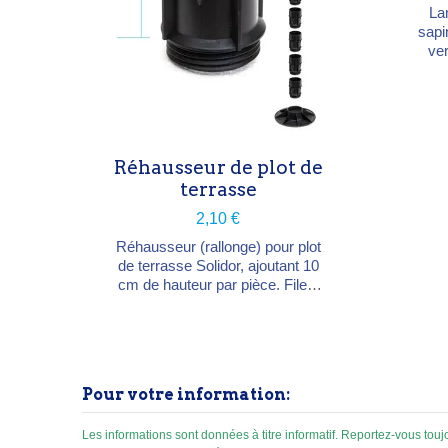
La
sapi
ver
So
so
pla
d
prof
Réhausseur de plot de
cha
Esse
terrasse
aut
2,10 €
Sec
Réhausseur (rallonge) pour plot
de terrasse Solidor, ajoutant 10
cm de hauteur par pièce. Fileté
et vissable, empilable jusqu'à 9
unités sur un même plot.
Compatible avec les plots
réglables 5–8, 8–11, 11–14 et
14–17 cm, à autobloquant pour
Pour votre information:
lambourdes/chevrons ou pour
dalles.
Les informations sont données à titre informatif. Reportez-vous to