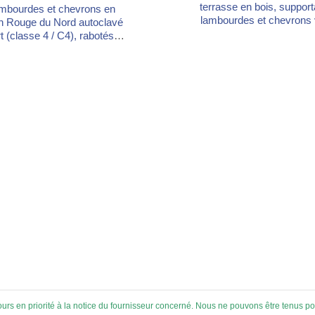
terrasse en bois, support
mbourdes et chevrons en
lambourdes et chevrons 
n Rouge du Nord autoclavé
autobloquant. Six plages
t (classe 4 / C4), rabotés.
hauteur : 2,3–3,5 / 3,5–5 / 
lution économique pour la
8–11 / 11–14 / 14–17 c
us-structure de terrasses,
surélevables jusqu'à 1 m 
nchers, charpentes et abris
rallonges. Capacité jusqu
e jardin. Imprégnation en
400 kg/m², surface d'app
ondeur contre l'humidité, les
300 cm². Plastique recyc
mpignons et les insectes.
fabriqué en Belgique. Drai
nce : sapin Rouge du Nord
isolant phonique, disponible
oclave vert — ± 450 kg/m³
tions : 45×45, 45×70 et...
ujours en priorité à la notice du fournisseur concerné. Nous ne pouvons être tenus