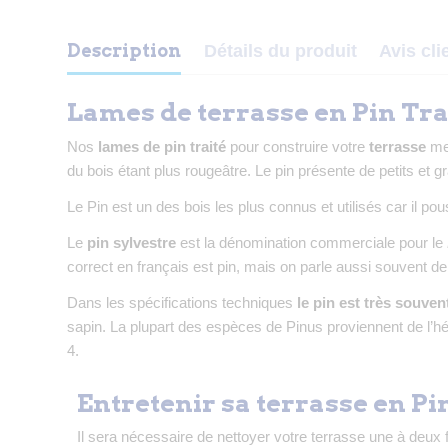
Description
Détails du produit
Avis cli
Lames de terrasse en Pin Tra
Nos
lames de pin traité
pour construire votre
terrasse
mes
du bois étant plus rougeâtre. Le pin présente de petits e
Le Pin est un des bois les plus connus et utilisés car il p
Le
pin sylvestre
est la dénomination commerciale pour le
correct en français est pin, mais on parle aussi souvent de
Dans les spécifications techniques
le pin est très souven
sapin. La plupart des espèces de Pinus proviennent de l’hém
4.
Entretenir sa terrasse en Pin
Il sera nécessaire de nettoyer votre terrasse une à deux 