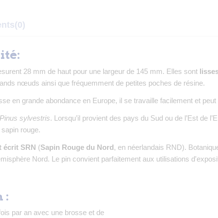
ents
(0)
ité:
urent 28 mm de haut pour une largeur de 145 mm. Elles sont
lisse
t grands nœuds ainsi que fréquemment de petites poches de résine.
ousse en grande abondance en Europe, il se travaille facilement et peut
Pinus sylvestris
. Lorsqu’il provient des pays du Sud ou de l’Est de
 sapin rouge.
t écrit SRN
(
Sapin Rouge du Nord
, en néerlandais RND). Botanique
isphère Nord. Le pin convient parfaitement aux utilisations d'exposit
 :
fois par an avec une brosse et de