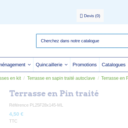
Devis
(
0
)
Promotions
Catalogues
aménagement
Quincaillerie
sses en kit
Terrasse en sapin traité autoclave
Terrasse en P
Terrasse en Pin traité
Référence
PL25F28x145-ML
4,50 €
TTC