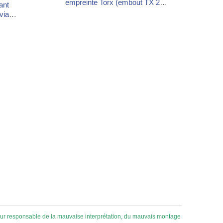
empreinte Torx (embout TX 20
ant
fourni). Tête fraisée à ailettes,
via
filetage sous tête et filetage
 de
spécial à noyau renforcé pour
5–8 /
un assemblage stable et
m,
durable. Trois longueurs : 50, 60
avec
et 70 mm. Boîte de 200 pièces
'à 2
(≈ 35 vis/m²). Pré-perçage
ui >
conseillé dans les bois durs.
lé,
nant,
 en...
 pour responsable de la mauvaise interprétation, du mauvais montage