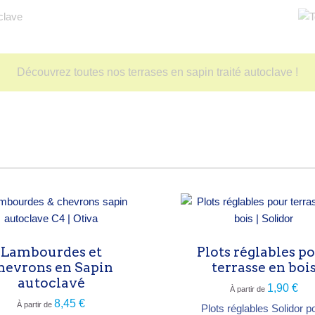
Découvrez toutes nos terrases en sapin traité autoclave !
Lambourdes et
Plots réglables p
hevrons en Sapin
terrasse en boi
autoclavé
1,90 €
À partir de
8,45 €
À partir de
Plots réglables Solidor p