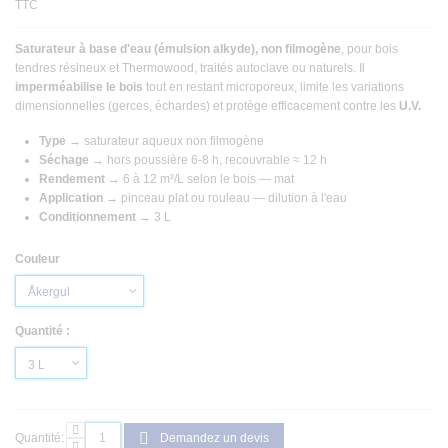
TTC
Saturateur à base d'eau (émulsion alkyde), non filmogène
, pour bois
tendres résineux et Thermowood, traités autoclave ou naturels. Il
imperméabilise le bois
tout en restant microporeux, limite les variations
dimensionnelles (gerces, échardes) et protège efficacement contre les
U.V.
Type
→ saturateur aqueux non filmogène
Séchage
→ hors poussière 6-8 h, recouvrable ≈ 12 h
Rendement
→ 6 à 12 m²/L selon le bois — mat
Application
→ pinceau plat ou rouleau — dilution à l'eau
Conditionnement
→ 3 L
Couleur
Quantité :
Quantité:
Demandez un devis