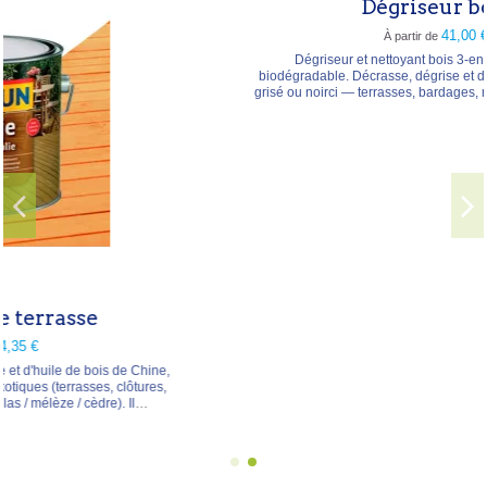
Dégriseur bois
41,00 €
À partir de
Dégriseur et nettoyant bois 3-en-1 à base d'eau,
biodégradable. Décrasse, dégrise et dilate les pores du bois
grisé ou noirci — terrasses, bardages, mobilier, claustras — et
favorise l'accroche des saturateurs et lasures. Type →
nettoyant-dégriseur incolore Rendement → 5 m²/L Application
→ arrosoir ou brosse, dilution à l'eau Conditionnement → 4 L