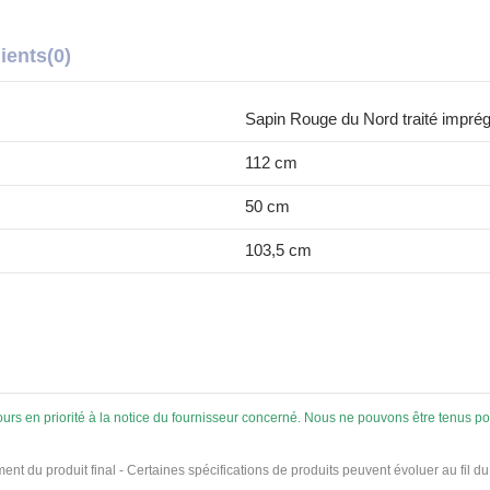
lients
(0)
Sapin Rouge du Nord traité imprég
112 cm
50 cm
103,5 cm
ujours en priorité à la notice du fournisseur concerné. Nous ne pouvons être tenus
ement du produit final - Certaines spécifications de produits peuvent évoluer au fil d