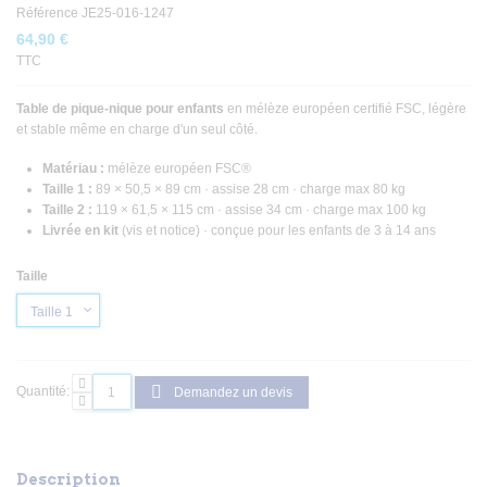
Référence
JE25-016-1247
64,90 €
TTC
Table de pique-nique pour enfants
en mélèze européen certifié FSC, légère
et stable même en charge d'un seul côté.
Matériau :
mélèze européen FSC®
Taille 1 :
89 × 50,5 × 89 cm · assise 28 cm · charge max 80 kg
Taille 2 :
119 × 61,5 × 115 cm · assise 34 cm · charge max 100 kg
Livrée en kit
(vis et notice) · conçue pour les enfants de 3 à 14 ans
Taille
Quantité:
Demandez un devis
Description