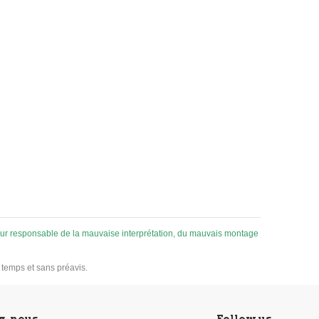
ersel
re à
 pour responsable de la mauvaise interprétation, du mauvais montage
u temps et sans préavis.