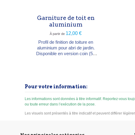
nom
ch
Garniture de toit en
aluminium
12,00 €
À partir de
Profil de finition de toiture en
aluminium pour abri de jardin.
Disponible en version coin (50
cm) ou droite (250 cm), et en
coloris aluminium ou anthracite.
Protège et habille les bords de
toiture pour une finition nette et
durable.
Pour votre information:
Les informations sont données à titre informatif. Reportez-vous to
ou toute erreur dans l’exécution de la pose.
Les visuels sont présentés à titre indicatif et peuvent différer légèr