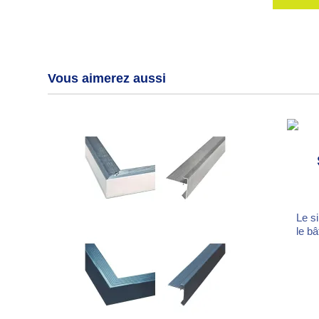
Vous aimerez aussi
Le s
le b
com
rét
Po
Rési
Trè