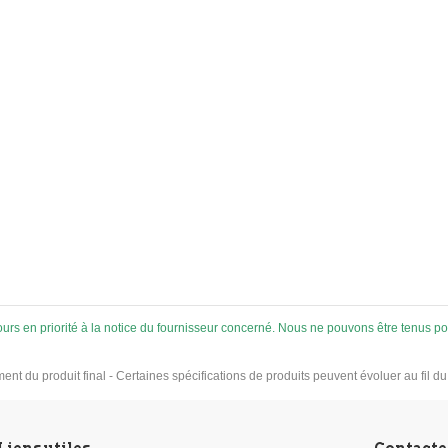
breux supports Peut être
très importante Usage univ
argé très rapidement Non
Collages élastiques Adhè
corrosif
des supports humides
ujours en priorité à la notice du fournisseur concerné. Nous ne pouvons être tenus
ement du produit final - Certaines spécifications de produits peuvent évoluer au fil d