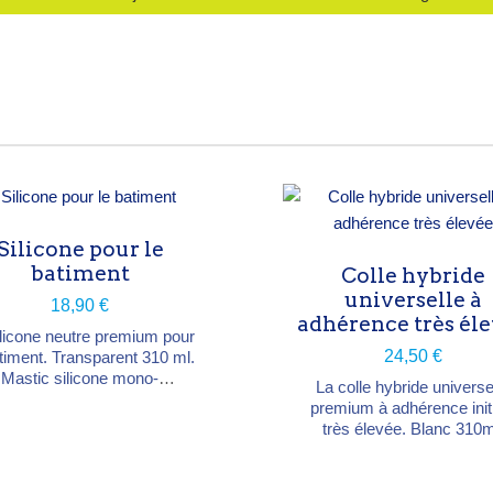
Silicone pour le
batiment
Colle hybride
universelle à
18,90 €
adhérence très él
ilicone neutre premium pour
24,50 €
âtiment. Transparent 310 ml.
Mastic silicone mono-
La colle hybride universe
posant sur base oxime à
premium à adhérence init
iculation neutre sans MEKO
très élevée. Blanc 310m
ur l'intérieur et l'extérieur
Adhésif polymère hybride
stance élevée à l’abrasion
mono-composant Pour l'inté
s bonne adhérence sur de
et l'extérieur Adhérence initiale