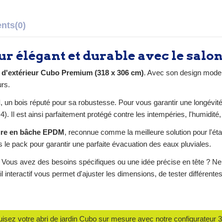
ents
(0)
r élégant et durable avec le salo
é d'extérieur Cubo Premium (318 x 306 cm)
. Avec son design modern
rs.
d
, un bois réputé pour sa robustesse. Pour vous garantir une longévité 
4). Il est ainsi parfaitement protégé contre les intempéries, l'humidi
ure en bâche EPDM
, reconnue comme la meilleure solution pour l'étanc
 le pack pour garantir une parfaite évacuation des eaux pluviales.
Vous avez des besoins spécifiques ou une idée précise en tête ? Ne 
til interactif vous permet d'ajuster les dimensions, de tester différentes
isez votre abri de jardin Cubo sur mesure avec notre configurateur 3