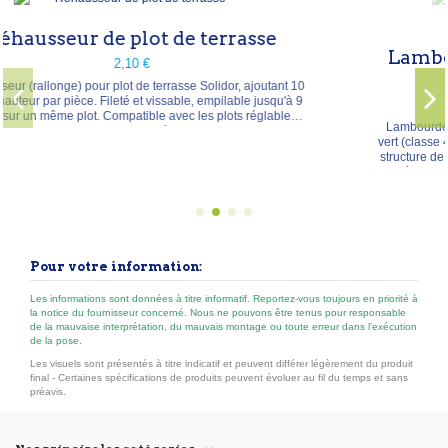
e
Lambourdes et chevrons en Sapin
autoclavé
ant 10
qu'à 9
8,45 €
À partir de
ables
Lambourdes et chevrons en sapin Rouge du Nord autoclavé
vert (classe 4 / C4), rabotés. Solution économique pour la sous
structure de terrasses, planchers, charpentes et abris de jardin.
Imprégnation en profondeur contre l'humidité, les champignon
et les insectes. Essence : sapin Rouge du Nord autoclave vert
— ± 450 kg/m³ Sections : 45×45, 45×70 et...
Pour votre information:
Les informations sont données à titre informatif. Reportez-vous toujours en priorité à
la notice du fournisseur concerné. Nous ne pouvons être tenus pour responsable
de la mauvaise interprétation, du mauvais montage ou toute erreur dans l’exécution
de la pose.
Les visuels sont présentés à titre indicatif et peuvent différer légèrement du produit
final - Certaines spécifications de produits peuvent évoluer au fil du temps et sans
préavis.