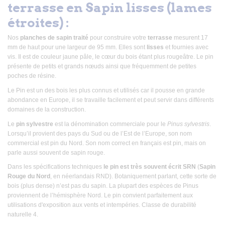
terrasse en Sapin lisses (lames
étroites) :
Nos
planches de sapin traité
pour construire votre
terrasse
mesurent 17
mm de haut pour une largeur de 95 mm. Elles sont
lisses
et fournies avec
vis. Il est de couleur jaune pâle, le cœur du bois étant plus rougeâtre. Le pin
présente de petits et grands nœuds ainsi que fréquemment de petites
poches de résine.
Le Pin est un des bois les plus connus et utilisés car il pousse en grande
abondance en Europe, il se travaille facilement et peut servir dans différents
domaines de la construction.
Le
pin sylvestre
est la dénomination commerciale pour le
Pinus sylvestris
.
Lorsqu’il provient des pays du Sud ou de l’Est de l’Europe, son nom
commercial est pin du Nord. Son nom correct en français est pin, mais on
parle aussi souvent de sapin rouge.
Dans les spécifications techniques
le pin est très souvent écrit SRN
(
Sapin
Rouge du Nord
, en néerlandais RND). Botaniquement parlant, cette sorte de
bois (plus dense) n’est pas du sapin. La plupart des espèces de Pinus
proviennent de l’hémisphère Nord. Le pin convient parfaitement aux
utilisations d'exposition aux vents et intempéries. Classe de durabilité
naturelle 4.