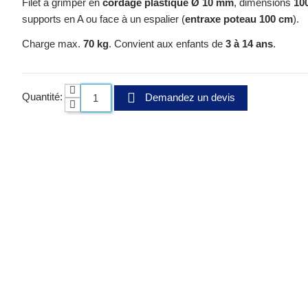
Filet à grimper en
cordage plastique Ø 10 mm
, dimensions
10
supports en A ou face à un espalier (
entraxe poteau 100 cm
).
Charge max.
70 kg
. Convient aux enfants de
3 à 14 ans
.
Quantité:
Demandez un devis