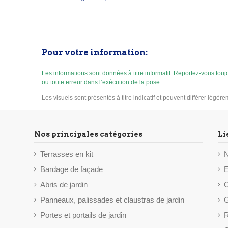
une aire de jeux. Construction
stable en poteaux 9 x 9 cm avec
un entraxe au sol d'env. 223 cm,
2 contre-fiches de renfort et une
traverse double appui pour
Pour votre information:
recevoir la poutre du portique.
Bois sapin du Nord traité
autoclave classe 4, certifié
Les informations sont données à titre informatif. Reportez-vous to
ou toute erreur dans l’exécution de la pose.
FSC®, arêtes...
Les visuels sont présentés à titre indicatif et peuvent différer légèr
Nos principales catégories
Li
Terrasses en kit
N
Bardage de façade
E
Abris de jardin
C
Panneaux, palissades et claustras de jardin
G
Portes et portails de jardin
R