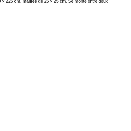
0 × 225 cm
,
mailles de 25 × 25 cm
. Se monte entre deux