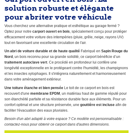
solution robuste et élégante
pour abriter votre véhicule
Vous cherchez une alternative pratique et esthétique au garage fermé ?
Optez pour notre
carport ouvert en bois
, spécialement conçu pour protéger
efficacement votre voiture des intempéries (pluie, grêle, neige, rayons UV)
tout en favorisant une excellente circulation de l'air.
Un abri de voiture durable et de haute qualité
Fabriqué en
Sapin Rouge du
Nord
, un bois reconnu pour sa grande solidité, ce carport bénéficie d’un
traitement autoclave vert
. Ce procédé en profondeur lui confère une
longévité exceptionnelle en le protégeant contre l'humidité, les champignons
et les insectes xylophages. Il s'intégrera naturellement et harmonieusement
dans votre aménagement extérieur.
Une toiture étanche et bien pensée
Le toit de ce carport en bois est
recouvert d'une
membrane EPDM
, un matériau haut de gamme réputé pour
son étanchéité parfaite et sa résistance durable face aux éléments. Pour un
confort optimal et une structure préservée, une
gouttière est incluse
afin de
faciliter l'évacuation des eaux pluviales.
Besoin d'un abri adapté à votre espace ? Ce modèle est personnalisable :
contactez-nous pour obtenir ce carport dans d'autres dimensions.