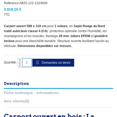
Référence
AB25-122-2103000
3 019,15 €
TTC
Carport ouvert 588 x 318 cm
pour
1 voiture
, en
Sapin Rouge du Nord
traité autoclave classe 4 (C4)
: protection optimale contre l'humidité, les
champignons et les insectes. Bardage
28 mm
,
toiture EPDM
et
gouttière
incluse
pour une étanchéité durable. Structure ouverte facilitant l'accès au
véhicule.
Dimensions disponibles sur mesure.
Quantité:
Demandez un devis
Description
Fiche technique - informations
Avis clients
(0)
Carport ouvert en bois : La