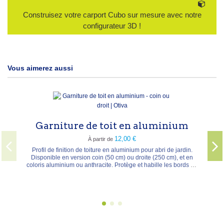
Construisez votre carport Cubo sur mesure avec notre
configurateur 3D !
Vous aimerez aussi
Si
rniture de toit en aluminium
12,00 €
À partir de
Le silicone
ml. Mas
l de finition de toiture en aluminium pour abri de jardin.
réticulati
nible en version coin (50 cm) ou droite (250 cm), et en
Résistance 
 aluminium ou anthracite. Protège et habille les bords de
nombreux 
toiture pour une finition nette et durable.