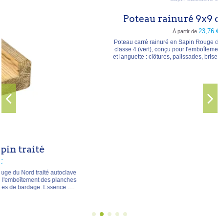
Poteau rainuré 9x9 ou 12x12 cm
23,76 €
À partir de
Poteau carré rainuré en Sapin Rouge du Nord traité autoclave
classe 4 (vert), conçu pour l'emboîtement de planches rainure
et languette : clôtures, palissades, brise-vues et séparations en
bois. Essence : Sapin Rouge du Nord (± 450 kg/m³) Traitement :
autoclave classe 4 → humidité, champignons et insectes
Hauteur : 270 cm Section : 9 × 9 cm ou 12 ×...