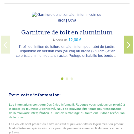
Silicone p
 de toit en aluminium
12,00 €
À partir de
Le silicone neutre premiu
ml. Mastic silicone m
 toiture en aluminium pour abri de jardin.
réticulation neutre sans M
n coin (50 cm) ou droite (250 cm), et en
Résistance élevée à l’ab
nthracite. Protège et habille les bords de
nombreux supports Peut
ur une finition nette et durable.
Pour votre information:
Les informations sont données à titre informatif. Reportez-vous toujours en priorité à
la notice du fournisseur concerné. Nous ne pouvons être tenus pour responsable
de la mauvaise interprétation, du mauvais montage ou toute erreur dans l’exécution
de la pose.
Les visuels sont présentés à titre indicatif et peuvent différer légèrement du produit
final - Certaines spécifications de produits peuvent évoluer au fil du temps et sans
préavis.