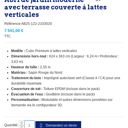
avec terrasse couverte à lattes
verticales
Référence
AB25-122-2103020
7 541,00 €
TTC
Modèle :
Cubo Premium à lattes verticales
Dimensions hors-tout :
624 x 363 cm (Largeur : 6,24 m / Profondeur :
3,63 m)
Hauteur du faîte :
2,35 m
Matériau :
Sapin Rouge du Nord
Traitement du bois :
Imprégné autoclave vert (Classe 4 / C4) pour une
durabilité maximale
Couverture de toit :
Toiture EPDM (incluse dans le pack)
Évacuation de l'eau :
Gouttière (incluse dans le pack)
Personnalisation :
Modulable et autres dimensions possibles sur
demande via le configurateur 3D.
Quantité:
Demandez un devis