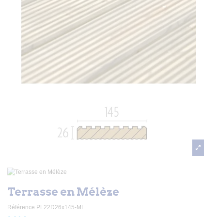
Terrasse en Mélèze
Référence
PL22D26x145-ML